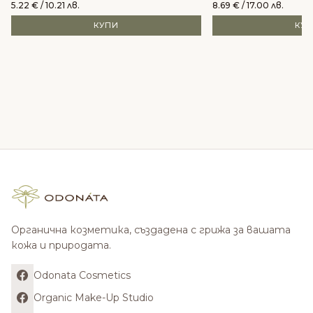
5.22
€
/ 10.21 лв.
8.69
€
/ 17.00 лв.
КУПИ
КУ
Органична козметика, създадена с грижа за вашата
кожа и природата.
Odonata Cosmetics
Organic Make-Up Studio