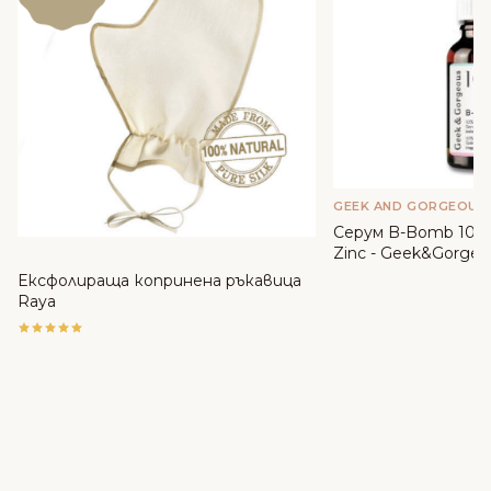
GEEK AND GORGEOUS
Серум B-Bomb 10% 
Zinc - Geek&Gorgeo
Ексфолираща копринена ръкавица
Raya