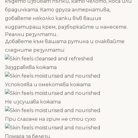
където избиват пъпки, като челото, носа или
брадичката. Като друга алтернатива,
добавете няколко капки във вашия
хидратиращ крем, разбъркайте и нанесете.
Реални резултати.
Добавете към вашата рутина и очаквайте
следните резултати:
Заздравява кожата
Успокоява и омекотява кожата
Не изсушава кожата
При слагане на грим не стои сухо
Помага за белези