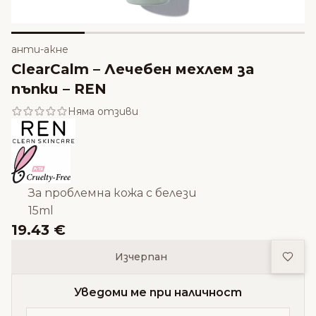
анти-акне
ClearCalm – Лечебен мехлем за
пъпки – REN
Няма отзиви
За проблемна кожа с белези
15ml
19.43 €
Доба
Изчерпан
Уведоми ме при наличност