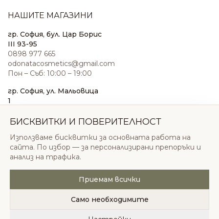
НАШИТЕ МАГАЗИНИ
гр. София, бул. Цар Борис
III 93-95
0898 977 665
odonatacosmetics@gmail.com
Пон – Съб: 10:00 – 19:00
гр. София, ул. Мальовица
1
0876 185 022
sales@odonatacosmetics.com
БИСКВИТКИ И ПОВЕРИТЕЛНОСТ
Пон – Съб: 10:00 – 19:30;
Използваме бисквитки за основната работа на
Нед: 11:00 – 18:00
сайта. По избор — за персонализирани препоръки и
анализ на трафика.
Приемам всички
© 2026 Одоната Козметикс ООД. Всички права
запазени.
Само необходимите
Политика за поверителност
Общи условия
Бисквитки