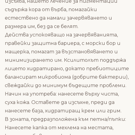
изсъхва, нашето лечение за пигментации
съдържа кора от върба, помагайки
естествено да намали зачервяването и
размера им, без да се белят.
Действа успокояващо на зачервяванията,
правейки защитна бариера, с морски бор и
мащерка, помагат за възстановяването и
минимизирането им. Ксилитолът поддържа
лицето хидратирано, докато пребиотиците
балансират микробиома (добрите бактерии),
свеждайки до минимум бъдещите проблеми.
Начин на употреба: нанесете върху чиста,
суха кожа. Оставете да изсъхне, преди да
нанесете база, хидратиращ крем или грим.
В зоната, предразположена към петна/пъпки:
Нанесете капка от мехлема на местата,