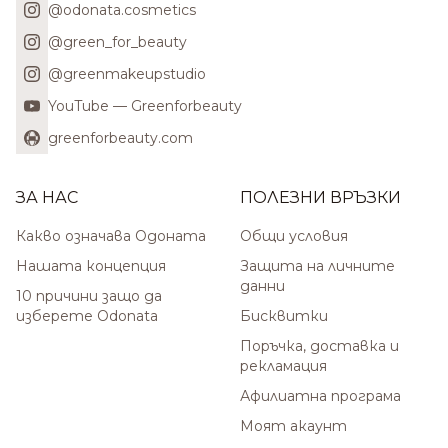
@odonata.cosmetics
@green_for_beauty
@greenmakeupstudio
YouTube — Greenforbeauty
greenforbeauty.com
ЗА НАС
ПОЛЕЗНИ ВРЪЗКИ
Какво означава Одоната
Общи условия
Нашата концепция
Защита на личните
данни
10 причини защо да
изберете Odonata
Бисквитки
Поръчка, доставка и
рекламация
Афилиатна програма
Моят акаунт