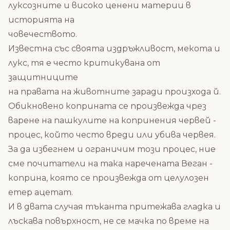
луксозните и високо ценени материи в
историята на
човечеството.
Известна със своята издръжливост, мекота и
лукс, тя е често критикувана от
защитниците
на правата на животните заради произхода й.
Обикновено коприната се произвежда чрез
варене на пашкулите на копринения червей -
процес, който често вреди или убива червея.
За да избегнем и ограничим този процес, ние
сме почитатели на така наречената Веган -
коприна, която се произвежда от целулозен
етер ацетат.
И в двата случая тъканта притежава гладка и
лъскава повърхност, не се мачка по време на