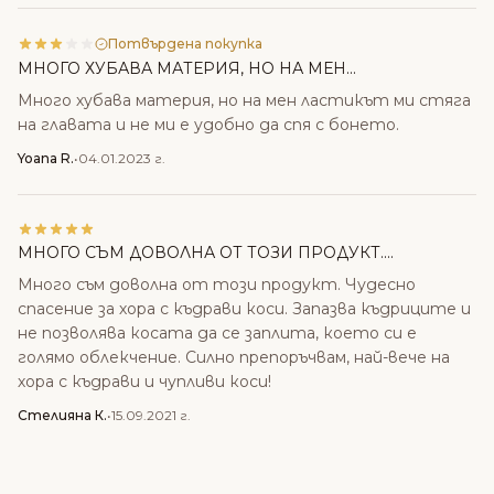
Потвърдена покупка
МНОГО ХУБАВА МАТЕРИЯ, НО НА МЕН...
Много хубава материя, но на мен ластикът ми стяга
на главата и не ми е удобно да спя с бонето.
Yoana R.
•
04.01.2023 г.
МНОГО СЪМ ДОВОЛНА ОТ ТОЗИ ПРОДУКТ....
Много съм доволна от този продукт. Чудесно
спасение за хора с къдрави коси. Запазва къдриците и
не позволява косата да се заплита, което си е
голямо облекчение. Силно препоръчвам, най-вече на
хора с къдрави и чупливи коси!
Стелияна К.
•
15.09.2021 г.