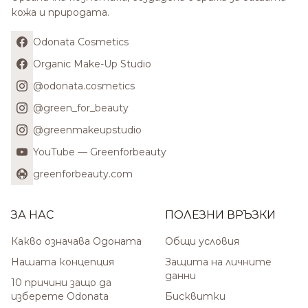
кожа и природата.
Odonata Cosmetics
Organic Make-Up Studio
@odonata.cosmetics
@green_for_beauty
@greenmakeupstudio
YouTube — Greenforbeauty
greenforbeauty.com
ЗА НАС
ПОЛЕЗНИ ВРЪЗКИ
Какво означава Одоната
Общи условия
Нашата концепция
Защита на личните
данни
10 причини защо да
изберете Odonata
Бисквитки