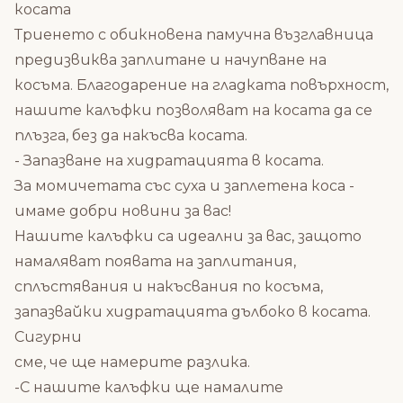
косата
Триенето с обикновена памучна възглавница
предизвиква заплитане и начупване на
косъма. Благодарение на гладката повърхност,
нашите калъфки позволяват на косата да се
плъзга, без да накъсва косата.
- Запазване на хидратацията в косата.
За момичетата със суха и заплетена коса -
имаме добри новини за вас!
Нашите калъфки са идеални за вас, защото
намаляват появата на заплитания,
сплъстявания и накъсвания по косъма,
запазвайки хидратацията дълбоко в косата.
Сигурни
сме, че ще намерите разлика.
-С нашите калъфки ще намалите