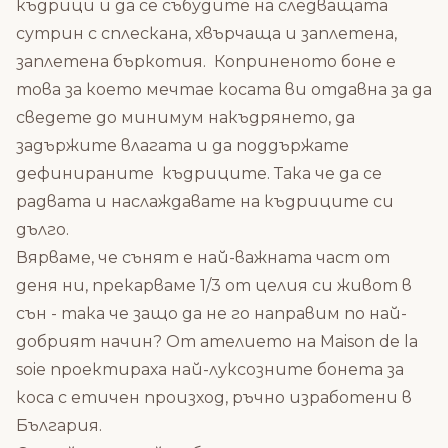
къдрици и да се събудите на следващата
сутрин с сплескана, хвърчаща и заплетена,
заплетена бъркотия. Коприненото боне е
това за което мечтае косата ви отдавна за да
сведете до минимум накъдрянето, да
задържите влагата и да поддържате
дефинираните къдриците. Така че да се
радвата и наслаждавате на къдриците си
дълго.
Вярваме, че сънят е най-важната част от
деня ни, прекарваме 1/3 от целия си живот в
сън - така че защо да не го направим по най-
добрият начин?
Oт ателието на Maison de la
soie проектираха
най-луксозните бонета за
коса с етичен произход, ръчно изработени в
България.