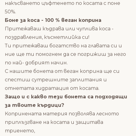
накъсването цъфтенето по косата с поне
50%.
Боне за коса - 100 % веган коприна
Притежаваш къдрава или чуплива коса -
поздравления, късметлийка си!
Ти притежаваш богатство на главата си и
ние ще ти помогнем да се погрижиш за него
по най- добрият начин.
С нашите бонета от веган коприна ще си
спестиш сутрешните заплитания и
отнетата хидратация от косата.
Защо и с какво тези бонета са подходящи
за твоите кърдици?
Копринената материя позволява лесното
приплъзгване на косата и защитава
триенето,