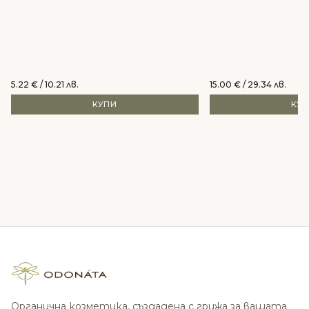
5.22
€
/ 10.21 лв.
15.00
€
/ 29.34 лв.
КУПИ
КУ
Органична козметика, създадена с грижа за вашата