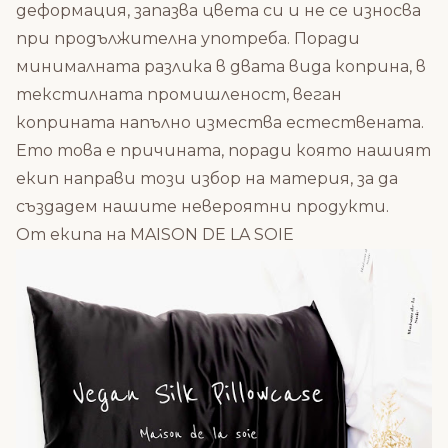
деформация, запазва цвета си и не се износва
при продължителна употреба. Поради
минималната разлика в двата вида коприна, в
текстилната промишленост, веган
коприната напълно измества естествената.
Ето това е причината, поради която нашият
екип направи този избор на материя, за да
създадем нашите невероятни продукти.
От екипа на MAISON DE LA SOIE