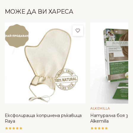
МОЖЕ ДА ВИ ХАРЕСА
Добави в любими
ALKEMILLA
Ексфолираща копринена ръкавица
Натурална боя за к
Raya
Alkemilla