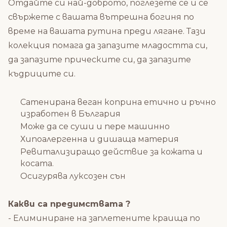
Отдайте си най-доброто, поглезете се и се
с
вържете с вашата вътрешна богиня по
време на вашата рутина преди лягане.
Тази
колекция помага да запазите младостта си,
да запазите прическите си, да запазите
къдриците си.
Сатенирана веган коприна етично и ръчно
изработен в България
Може да се суши и пере машинно
Хипоалергенна и дишаща материя
Ревитализиращо действие за кожата и
косата.
Осигурява луксозен сън
Какви са предимствата ?
- Елиминиране на заплетените краища по