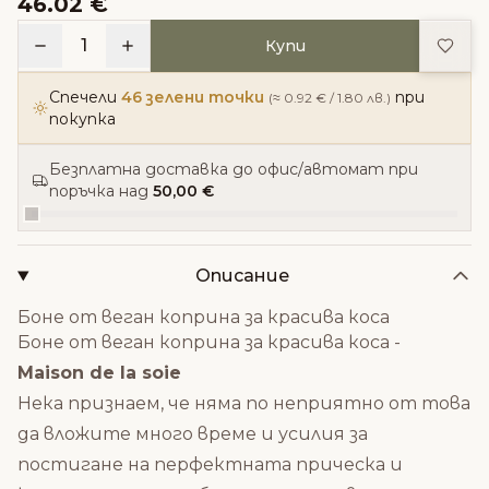
46.02 €
Доба
1
Купи
Спечели
46 зелени точки
при
(≈ 0.92 € / 1.80 лв.)
покупка
Безплатна доставка до офис/автомат при
поръчка над
50,00 €
Описание
Боне от веган коприна за красива коса
Боне от веган коприна за красива коса -
Maison de la soie
Нека признаем, че няма по неприятно от това
да вложите много време и усилия за
постигане на перфектната прическа и