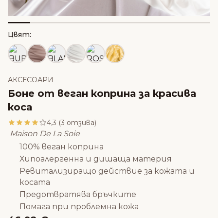
Цвят:
АКСЕСОАРИ
Боне от веган коприна за красива
коса
4,3 (3 отзива)
Maison De La Soie
100% веган коприна
Хипоалергенна и дишаща материя
Ревитализиращо действие за кожата и
косата
Предотвратява бръчките
Помага при проблемна кожа