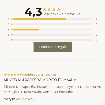
4,3
Базирано на 3 отзива
5
2
4
0
3
1
2
0
1
0
Напиши отзив
Потвърдена покупка
МНОГО МИ ХАРЕСВА. КОГАТО ГО МАХНА...
Много ми харесва. Когато го махна сутрин, косата ми
е гладка и няма малки летящи косички.
mitry m.
•
27.03.2023 г.