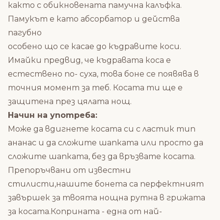
както с обикновената памучна калъфка.
Памукът е като абсорбатор и действа
пагубно
особено що се касае до къдравите коси.
Имайки предвид, че къдравата коса е
естествено по- суха, това боне се появява в
точния момент за теб. Косата ти ще е
защитена през цялата нощ.
Начин на употреба:
Може да вдигнете косата си с ластик тип
ананас и да сложите шапката или просто да
сложите шапката, без да връзвате косата.
Препоръчвани от известни
стилисти,нашите бонета са перфектният
завършек за твоята нощна рутна в грижата
за косата.Коприната - една от най-