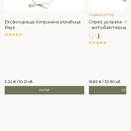
CLINISOOTHE
Ексфолираща копринена ръкавица
Спрей за крака - Cli
Raya
- антибактериале
5.22
€
/ 10.21 лв.
16.82
€
/ 32.90 лв.
КУПИ
ОПЦ