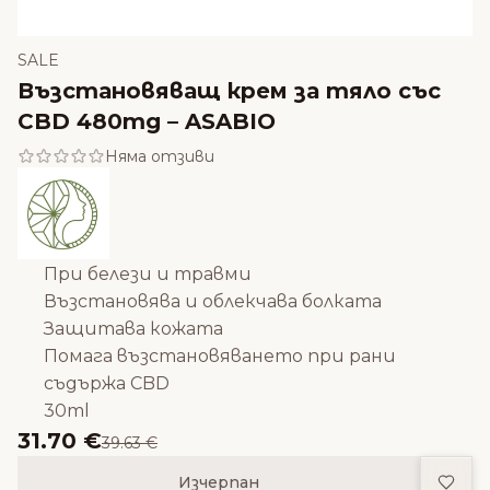
SALE
Възстановяващ крем за тяло със
CBD 480mg – ASABIO
Няма отзиви
При белези и травми
Възстановява и облекчава болката
Защитава кожата
Помага възстановяването при рани
съдържа CBD
30ml
31.70 €
39.63 €
Доба
Изчерпан