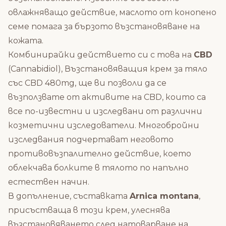
овлажняващо действие, маслото от конопено
семе помага за бързото възстановяване на
кожата.
Комбинирайки действието си с това на
CBD
(Cannabidiol), Възстановяващия крем за тяло
със CBD 480mg, ще ви позволи да се
възползвате от активите на CBD, които са
все по-известни и изследвани от различни
козметични изследователи. Многобройни
изследвания подчертават неговото
противовъзпалително действие, което
облекчава болките в тялото по напълно
естествен начин.
В допълнение, съставката
Arnica montana
,
присъстваща в този крем, улеснява
възстановяването след натоварване на