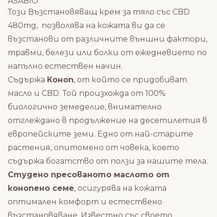
ASABIO
Този Възстановяващ крем за тяло със CBD
480mg, позволява на кожата ви да се
възстанови от различните външни фактори,
травми, белези или болки от ежедневието по
напълно естествен начин.
Съдържа
Коноп
, от който се придобиват
масло и CBD. Той произхожда от 100%
биологично земеделие, внимателно
отглеждано в продължение на десетилетия в
европейските земи. Едно от най-старите
растения, опитомено от човека, което
съдържа богатство от ползи за нашите тела.
Студено пресованото маслото от
конопено семе
, осигурява на кожата
оптимален комфорт и естествено
възстановяване. Известно със своето