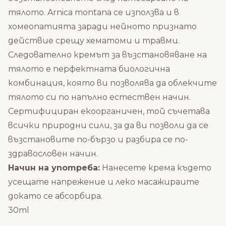
тялото. Arnica montana се използва и в
хомеопатията заради нейното признато
действие срещу хематоми и травми.
Следователно кремът за възстановяване на
тялото е перфектната биологична
комбинация, която ви позволява да облекчите
тялото си по напълно естествен начин.
Сертифициран екоорганичен, той съчетава
всички природни сили, за да ви позволи да се
възстановите по-бързо и разбира се по-
здравословен начин.
Начин на употреба:
Нанесете крема където
усещате напрежение и леко масажираите
докато се абсорбира.
30ml