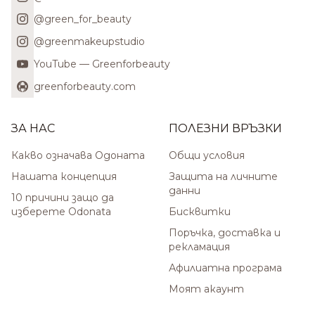
@green_for_beauty
@greenmakeupstudio
YouTube — Greenforbeauty
greenforbeauty.com
ЗА НАС
ПОЛЕЗНИ ВРЪЗКИ
Какво означава Одоната
Общи условия
Нашата концепция
Защита на личните
данни
10 причини защо да
изберете Odonata
Бисквитки
Поръчка, доставка и
рекламация
Афилиатна програма
Моят акаунт