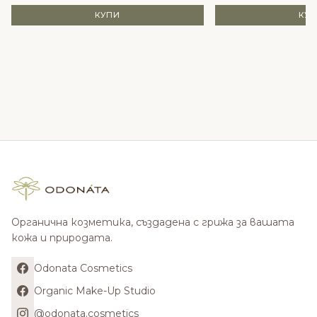
КУПИ
КУ
Органична козметика, създадена с грижа за вашата
кожа и природата.
Odonata Cosmetics
Organic Make-Up Studio
@odonata.cosmetics