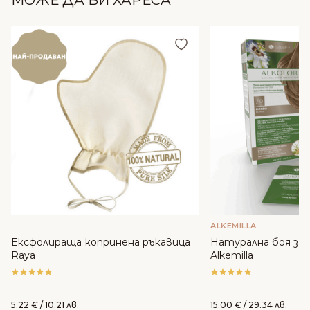
МОЖЕ ДА ВИ ХАРЕСА
Добави в любими
ALKEMILLA
Ексфолираща копринена ръкавица
Натурална боя за к
Raya
Alkemilla
5.22
€
/ 10.21 лв.
15.00
€
/ 29.34 лв.