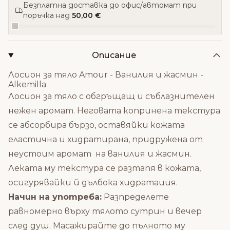
Безплатна доставка до офис/автомат при
поръчка над
50,00 €
Описание
Лосион за тяло Amour - Ванилия и жасмин -
Alkemilla
Лосион за тяло с обгръщащ и съблазнителен
нежен аромат.
Неговата копринена текстура
се абсорбира бързо, оставяйки кожата
еластична и хидратирана, придружена от
неустоим аромат на ванилия и жасмин.
Леката му текстура се разтапя в кожата,
осигурявайки й дълбока хидратация.
Начин на употреба:
Разпределете
равномерно върху тялото сутрин и вечер
след душ.
Масажирайте до пълното му