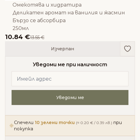
Омекотява и хидратира
Деликатен аромат на ванилия и жасмин
Бързо се абсорбира
250мл
10.84 €
13.55 €
Доба
Изчерпан
Уведоми ме при наличност
Уведоми ме
Спечели
10 зелени точки
при
(≈ 0.20 € / 0.39 лв.)
покупка