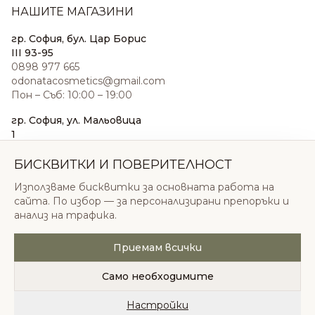
НАШИТЕ МАГАЗИНИ
гр. София, бул. Цар Борис
III 93-95
0898 977 665
odonatacosmetics@gmail.com
Пон – Съб: 10:00 – 19:00
гр. София, ул. Мальовица
1
0876 185 022
sales@odonatacosmetics.com
БИСКВИТКИ И ПОВЕРИТЕЛНОСТ
Пон – Съб: 10:00 – 19:30;
Използваме бисквитки за основната работа на
Нед: 11:00 – 18:00
сайта. По избор — за персонализирани препоръки и
анализ на трафика.
Приемам всички
© 2026 Одоната Козметикс ООД. Всички права
запазени.
Само необходимите
Политика за поверителност
Общи условия
Бисквитки
Настройки