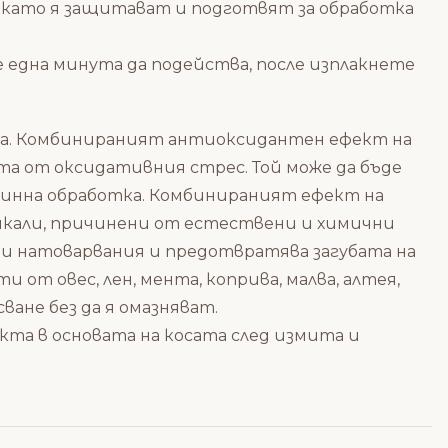
 като я защитават и
подготвят за обработка
 една минута да подейства, после изплакнете
коса. Комбинираният антиоксидантен ефект на
та от оксидативния стрес. Той може да бъде
плинна обработка. Комбинираният ефект на
дикали, причинени от естествени и химични
и натоварвания и предотвратява загубата на
 от овес, лен, мента, коприва, малва, алтея,
ване без да я омазняват.
та в основата на косата след измита и