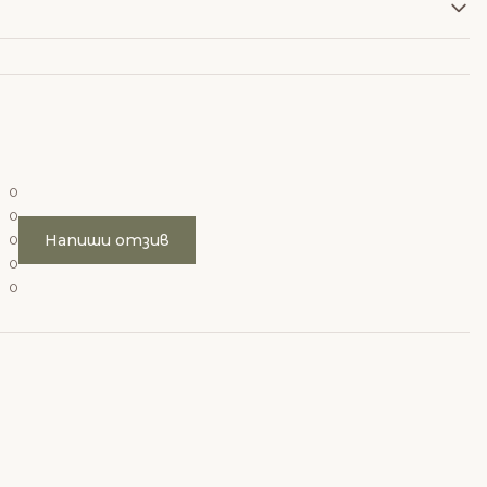
0
0
Напиши отзив
0
0
0