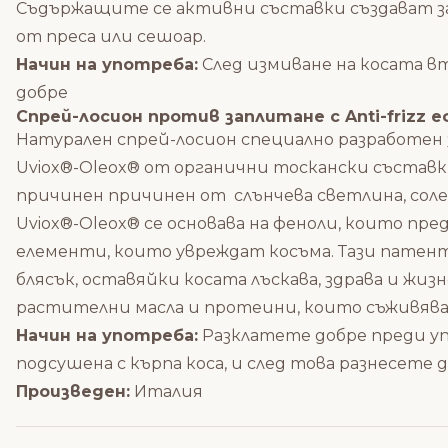
Съдържащите се активни съставки създават з
от преса или сешоар.
Начин на употреба:
След измиване на косата в
добре
Спрей-лосион против заплитане с Anti-frizz е
Натурален спрей-лосион
специално разработен 
Uviox®-Oleox® от органични тоскански съставк
причинен причинен от слънчева светлина, соле
Uviox®-Oleox® се основава на феноли, които п
елементи, които увреждат косъма. Тази патен
блясък, оставяйки косата лъскава, здрава и жиз
растителни масла и протеини, които съживяват 
Начин на употреба:
Разклатете добре преди уп
подсушена с кърпа коса, и след това разнесете 
Произведен:
Италия