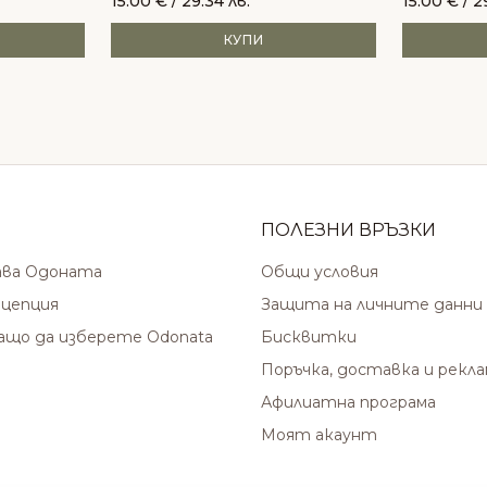
15.00
€
/ 29.34 лв.
15.00
€
/ 2
КУПИ
ПОЛЕЗНИ ВРЪЗКИ
ава Одоната
Общи условия
цепция
Защита на личните данни
защо да изберете Odonata
Бисквитки
Поръчка, доставка и рекл
Афилиатна програма
Моят акаунт