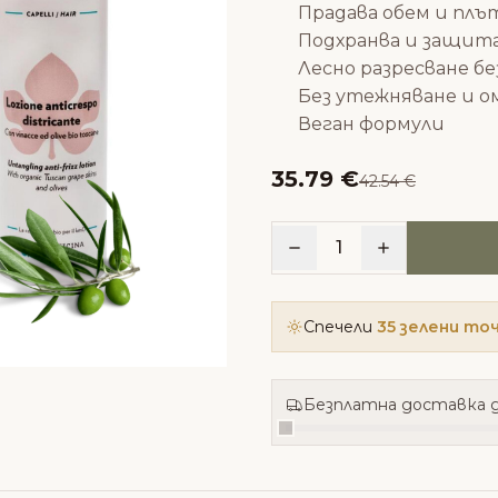
Прадава обем и пл
Подхранва и защита
Лесно разресване бе
Без утежняване и о
Веган формули
35.79 €
42.54 €
1
Спечели
35 зелени то
Безплатна доставка д