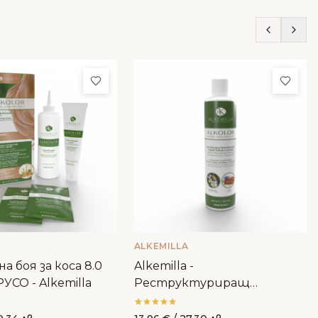
ми
Добави в любими
Доба
ALKEMILLA
а боя за коса 8.0
Alkemilla -
УСО - Alkemilla
Реструктуриращ
шампоан за боядисана коса