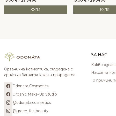
15.00
€
/ 29.34 лв.
15.00
€
/ 29.34 лв.
КУПИ
КУПИ
ЗА НАС
Какво означ
Органична козметика, създадена с
Нашата кон
грижа за вашата кожа и природата.
10 причини 
Odonata Cosmetics
Organic Make-Up Studio
@odonata.cosmetics
@green_for_beauty