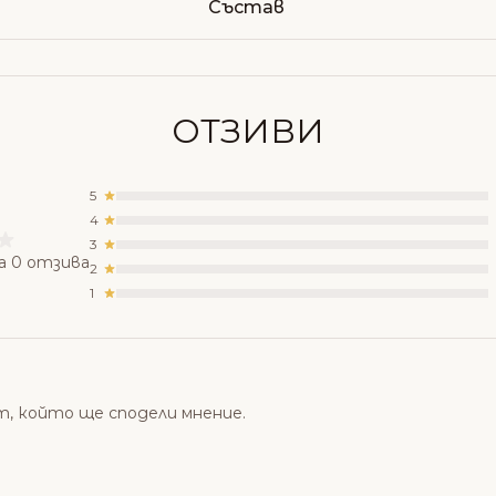
Състав
ОТЗИВИ
5
4
3
а 0 отзива
2
1
т, който ще сподели мнение.