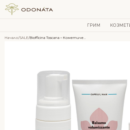
Skip to content
ГРИМ
КОЗМЕТ
Начало
/
SALE
/
Biofficina Toscana – Кометичен сет за обем и защита