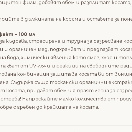
ащитен филм, добавят обем и разплитат косата,
трийте в дължината на косъма и оставете за поне
фект - 100 мл
за къдрава, стресирана и трудна за разресване 
и и органичен мед, подхранват и предпазват коса
на вода, химически явления като смог, хлор и то
редпазват от UV-лъчи и реакции на свободните ра
тована комбинация защитава косата ви от външн
нена. Съдържа също тоскански органични екстракти
косата, придават обем и я праят лесна за разрес
отреба! Напръскайте малко количество от продук
добре с гребен до крайщата на косата.