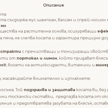
Описание
ита
ащита съсдържа мус шампоан, балсам и спрей-лосио
 мл
щества на растителна основа, осигуряващи
ефек
а пяна, не слепва косата и гарантира прецизно д
кстракти
с пречистващи и тонизиращи свойств
акти от
портокал и лимон
, който придават бляс
ox®
, богати на антиоксиданти, витамини и
мине
а, масажирайте внимателно и изплакнете.
косъма.
Той
подхранва и защитава
косата ви, без
ични тоскански съставки, предпазва косата от о
ия и предотвратява загубата на блясък, оставяй