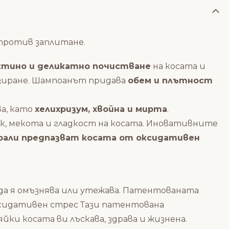
н против заплитане.
тино и деликатно почистване
на косата и
озиране. Шампоанът придава
обем и плътност
а, като
хелихризум, хвойна и мирта
.
ък, мекота и гладкост на косата. Иновативните
рали
предпазват косата от оксидативен
 да я омъзнява или утежава.
Патентованата
ксидативен стрес
Тази патентована
ки косата ви лъскава, здрава и жизнена.