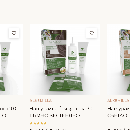
Добави в любими
Добави в люби
ALKEMILLA
ALKEMILLA
оса 9.0
Натурална боя за коса 3.0
Натуралн
СО -
ТЪМНО КЕСТЕНЯВО -
СВЕТЛО Р
Alkemilla