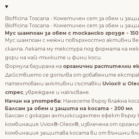
Biofficina Toscana - Кометичен сет за обем и защ
Biofficina Toscana - Кометичен сет за обем и з
Мус шампоан за обем с тосканско грозде - 150
Мус шампоан с
нежни повърхностно активни ве
скалпа.
Леката му текстура под формата на мек
дори на
най-тънките и
фини коси.
Формула базирана на
органични растителни е
Действието се допълва от добавените екстр
патентовани анктивни съставки
Uviox® и Ole
стрес
, увреждане и накъсване.
Начин на употреба:
Нанесете върху влажна кос
Балсам за обем и защита на косата - 200 мл
Балсам с доказан антиоксидантен ефект върху 
комбинация Uviox®-Oleox®, извлечена от орган
комбинация защитава косата ви от външни влиян