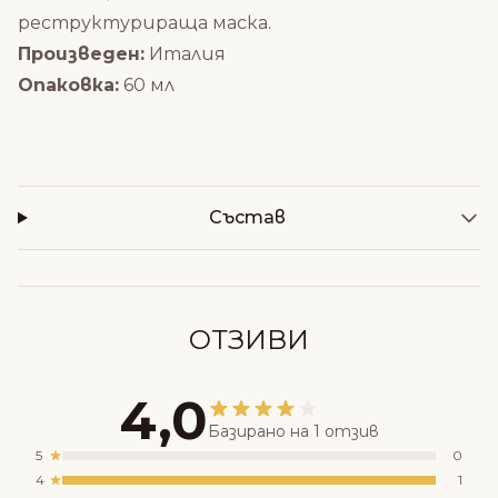
реструктурираща маска
.
Произведен:
Италия
Опаковка:
60 мл
Състав
ОТЗИВИ
4,0
Базирано на 1 отзив
5
0
4
1