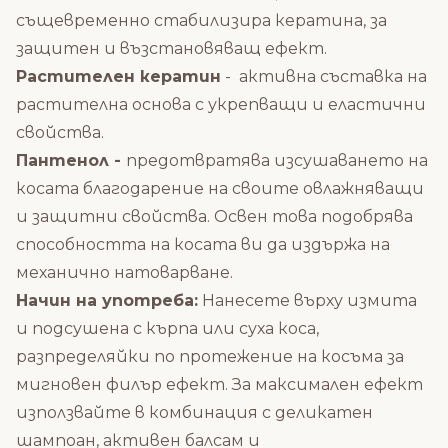
същевременно стабилизира кератина, за
защитен и възстановяващ ефект.
Растителен
кератин
- активна съставка на
растителна основа с укрепващи и еластични
свойства.
Пантенол -
предотвратява изсушаването на
косата благодарение на своите овлажняващи
и защитни свойства.
Освен това подобрява
способността на косата ви да издържа на
механично натоварване.
Начин на употреба:
Нанесете върху измита
и подсушена с кърпа или суха коса,
разпределяйки по протежение на косъма за
мигновен филър ефект.
За максимален ефект
използвайте в комбинация с
деликатен
шампоан,
активен балсам
и