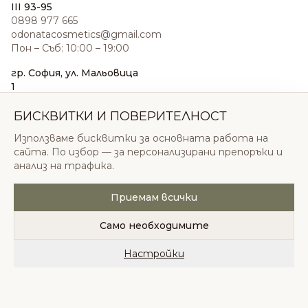
III 93-95
0898 977 665
odonatacosmetics@gmail.com
Пон – Съб: 10:00 – 19:00
гр. София, ул. Мальовица
1
0876 185 022
sales@odonatacosmetics.com
БИСКВИТКИ И ПОВЕРИТЕЛНОСТ
Пон – Съб: 10:00 – 19:30;
Използваме бисквитки за основната работа на
Нед: 11:00 – 18:00
сайта. По избор — за персонализирани препоръки и
анализ на трафика.
Приемам всички
© 2026 Одоната Козметикс ООД. Всички права
запазени.
Само необходимите
Политика за поверителност
Общи условия
Бисквитки
Настройки
Начало
Категории
Любими
Количка
Профил