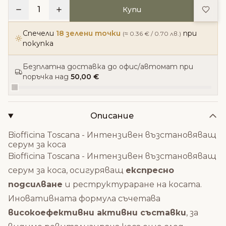
Доба
1
Купи
Спечели
18 зелени точки
при
(≈ 0.36 € / 0.70 лв.)
покупка
Безплатна доставка до офис/автомат при
поръчка над
50,00 €
Описание
Biofficina Toscana - Интензивен възстановяващ
серум за коса
Biofficina Toscana - Интензивен възстановяващ
серум за коса, осигуряващ
експресно
подсилване
и реструктураране на косата.
Иновативната формула съчетава
високоефективни активни съставки
, за