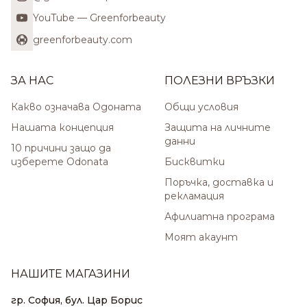
YouTube — Greenforbeauty
greenforbeauty.com
ЗА НАС
ПОЛЕЗНИ ВРЪЗКИ
Какво означава Одоната
Общи условия
Нашата концепция
Защита на личните
данни
10 причини защо да
изберете Odonata
Бисквитки
Поръчка, доставка и
рекламация
Афилиатна програма
Моят акаунт
НАШИТЕ МАГАЗИНИ
гр. София, бул. Цар Борис