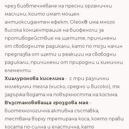
чрез биовтечняване на пресни органични
маслини, които имат мощен
антиоксидантен ефект.
Oleox® има много
висока концентрация на биофеноли за
противодействие на щетите, причинени
от свободните радикали, като по този начин
предпазва от щети и реакции на свободни
радикали, причинени от природни и химични
елементи.
Хиалуронова киселина
- с три различни
молекулни тегла (ниско, средно и високо), тя
задържа водата на повърхността на косъма.
Възстановяваща гроздова мая
-
биотехнологична активна съставка,
тествана върху третирана коса, която прави
косата по-силна и еластична, като