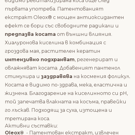
видимо ревитализирана коса още след
първата употреба. Патентованият
екстракт Oleox® с мощен антиоксидантен
ефект се бори със свободните радикали и
предпазва косата
от външни влияния.
Хиалуронова киселина в комбинация с
гроздова мая, растителен кератин
интензивно подхранват
, регенерират и
овлажняват косата. Добавеният пантенол
стимулира и
заздравява
на космения фоликул.
Косата е видимо по-здрава, мека, еластична и
жизнена. Благодарение на киселинното си pH,
той запечатва влакната на косъма, правейки
го лъскав. Подходящ за суха, изтощена и
третирана коса.
Активни съставки:
Oleox®
- Патентован екстракт, извлечен