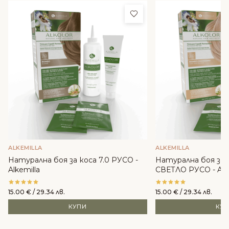
Добави в любими
ALKEMILLA
ALKEMILLA
Натурална боя за коса 7.0 РУСО -
Натурална боя за 
Alkemilla
СВЕТЛО РУСО - Alke
15.00
€
/ 29.34 лв.
15.00
€
/ 29.34 лв.
КУПИ
КУ