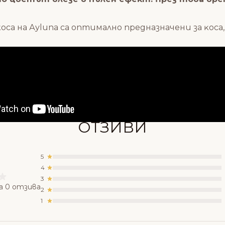
ĸoca нa Ауlunа ca oптимaлнo пpeднaзнaчeни зa ĸoc
Състав
ОТЗИВИ
5
4
3
а 0 отзива
2
1