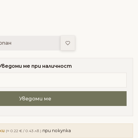
Добави в любими
рпан
Уведоми ме при наличност
ки
при покупка
(≈ 0.22 € / 0.43 лв.)