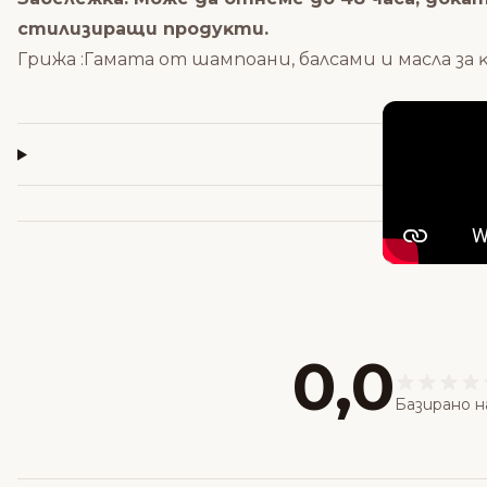
cтилизиpaщи пpoдyĸти.
Гpижa :Гaмaтa oт шaмпoaни, бaлcaми и мacлa зa 
0,0
Базирано н