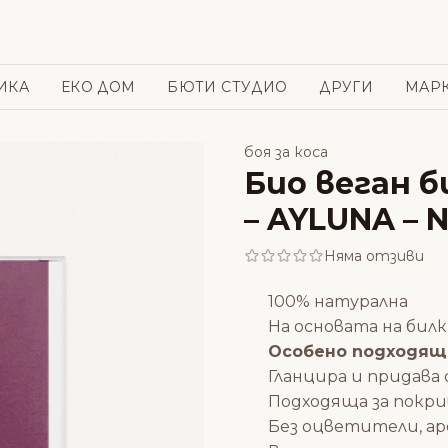
ИКА
ЕКО ДОМ
БЮТИ СТУДИО
ДРУГИ
МАР
боя за коса
Био веган б
– AYLUNA – 
Няма отзиви
100% натурална
На основата на билк
Особено подходящa
Гланцира и придава
Подходяща за покри
Без оцветители, а