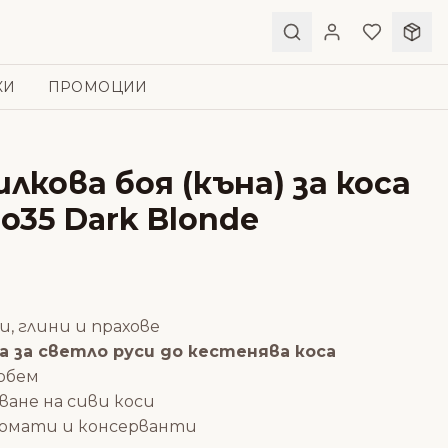
КИ
ПРОМОЦИИ
илкова боя (къна) за коса
No35 Dark Blonde
и, глини и прахове
 за светло руси до кестенява коса
 обем
ване на сиви коси
ромати и консерванти