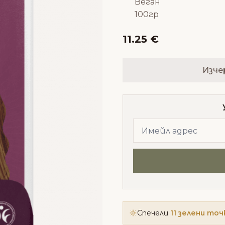
Веган
100гр
11.25 €
Изче
Спечели
11 зелени точ