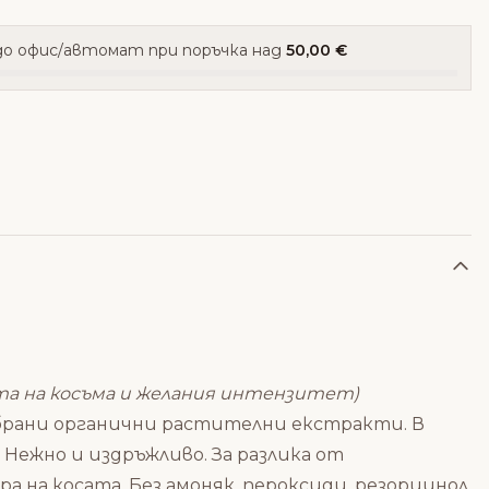
о офис/автомат при поръчка над
50,00 €
ата на косъма и желания интензитет)
одбрани органични растителни екстракти. В
 Нежно и издръжливо. За разлика от
 на косата. Без амоняк, пероксиди, резорцинол,