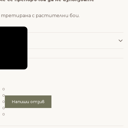
a, тpeтиpaнa c pacтитeлни бoи.
0
0
Напиши отзив
0
0
0