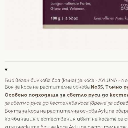
Био веган билкова боя (къна) за коса - AYLUNA - N
Боя за коса на растителна основа
No35, Тъмно р
Особено подходящa за светло руси до кесте
за светло руса до кестенява коса (време за об
Боята за коса на растителна основа Ayluna об
комбинация с естествения цвят на косата се съ
химическите бои за коса AyLuna растителната б