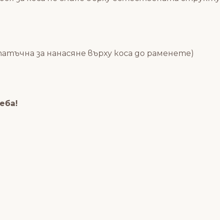
статъчна за нанасяне върху коса до раменете)
еба!