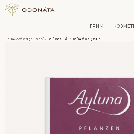
Skip to content
ГРИМ
КОЗМЕТ
Начало
/
боя за коса
/
Био веган билкова боя (къна) за коса – AYLUNA – No35 Dark Blonde