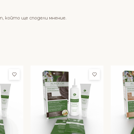
т, който ще сподели мнение.
Добави в любими
Добави в люби