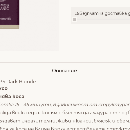
Безплатна доставка д
Описание
o35 Dark Blonde
усо
нява коса
работка 15 - 45 минути, в зависимост от структур
гражда всеки един косъм с блестяща глазура от п
здават изразителни, живи нюанси, блясък и обем.
оя за коса не влияе върху естествената структура