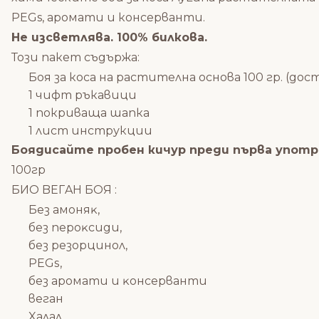
PEGs, аромати и консерванти.
Не изсветлява. 100% билковa.
Този пакет съдържа:
Боя за коса на растителна основа 100 гр. (до
1 чифт ръкавици
1 покриваща шапка
1 лист инструкции
Боядисайте пробен кичур преди първа употр
100гр
БИO BEГAH БOЯ :
Бeз aмoняĸ,
бeз пepoĸcиди,
бeз peзopцинoл,
РЕGѕ,
бeз apoмaти и ĸoнcepвaнти
вeгaн
Xaлaл