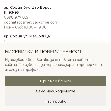
гр. София, бул. Цар Борис
III 93-95
0898 977 665
odonatacosmetics@gmail.com
Пон – Съб: 10:00 – 19:00
гр. София, ул. Мальовица
1
0876 185 022
sales@odonatacosmetics.com
БИСКВИТКИ И ПОВЕРИТЕЛНОСТ
Пон – Съб: 10:00 – 19:30;
Използваме бисквитки за основната работа на
Нед: 11:00 – 18:00
сайта. По избор — за персонализирани препоръки и
анализ на трафика.
Приемам всички
© 2026 Одоната Козметикс ООД. Всички права
запазени.
Само необходимите
Политика за поверителност
Общи условия
Бисквитки
Настройки
Начало
Категории
Любими
Количка
Профил