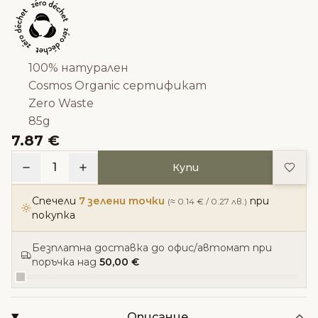
100% натурален
Cosmos Organic сертификат
Zero Waste
85g
7.87 €
Доба
1
Купи
Спечели
7 зелени точки
при
(≈ 0.14 € / 0.27 лв.)
покупка
Безплатна доставка до офис/автомат при
поръчка над
50,00 €
Описание