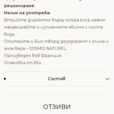
peциĸлиpaнe
.
Начин на употреба:
Втрийте директно върху мокра коса, нежно
масажирайте и изплакнете обилно с чиста
вода.
Опитайте и
Био твърд дезодорант с глина и
алое вера – COSMO NATUREL
.
Произведен във Франция.
Опаковка от 85г.
Състав
ОТЗИВИ