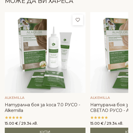
МОЖЕ ДА ВИ ХАРЕСА
Добави в любими
ALKEMILLA
ALKEMILLA
Натурална боя за коса 7.0 РУСО -
Натурална боя за 
Alkemilla
СВЕТЛО РУСО - Alke
15.00
€
/ 29.34 лв.
15.00
€
/ 29.34 лв.
КУПИ
КУ