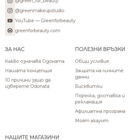
@green_for_beauty
@greenmakeupstudio
YouTube — Greenforbeauty
greenforbeauty.com
ЗА НАС
ПОЛЕЗНИ ВРЪЗКИ
Какво означава Одоната
Общи условия
Нашата концепция
Защита на личните
данни
10 причини защо да
изберете Odonata
Бисквитки
Поръчка, доставка и
рекламация
Афилиатна програма
Моят акаунт
НАШИТЕ МАГАЗИНИ