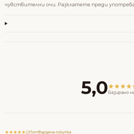
чувствителни очи. Разклатете преди употреба
5,0
Базирано н
Потвърдена покупка