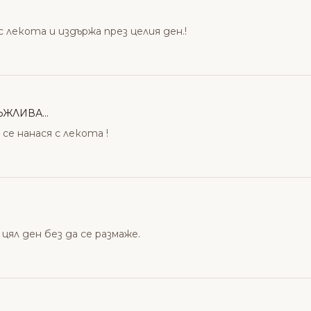
 лекота и издържа през целия ден.!
ЖЛИВА...
се нанася с лекота !
 цял ден без да се размаже.