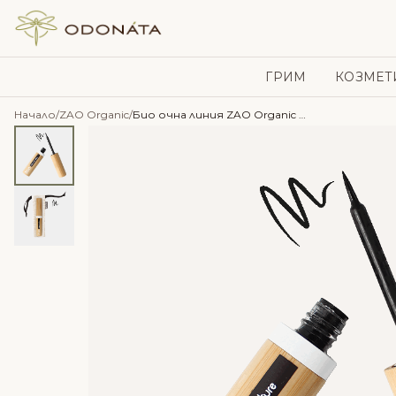
Skip to content
ГРИМ
КОЗМЕТ
Начало
/
ZAO Organic
/
Био очна линия ZAO Organic – 066 – твърд писец – черно