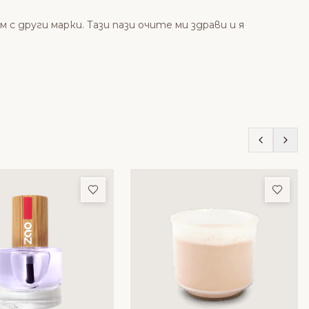
 с други марки. Тази пази очите ми здрави и я
ми
Добави в любими
Доба