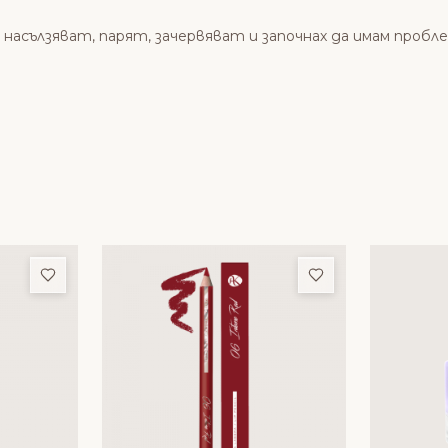
насълзяват, парят, зачервяват и започнах да имам проблем
Добави в любими
Добави в люби