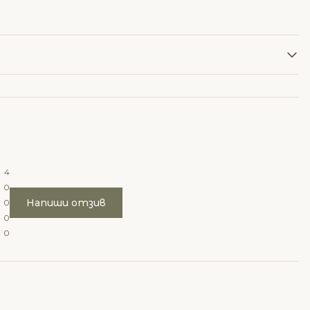
4
0
Напиши отзив
0
0
0