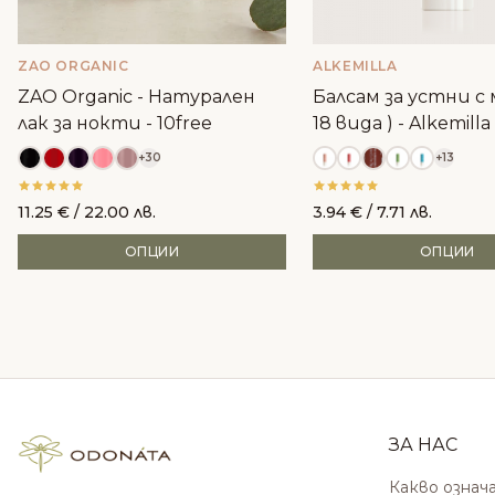
ZAO ORGANIC
ALKEMILLA
ZAO Organic - Натурален
Балсам за устни с м
лак за нокти - 10free
18 вида ) - Alkemilla
+30
+13
11.25
€
/ 22.00 лв.
3.94
€
/ 7.71 лв.
ОПЦИИ
ОПЦИИ
ЗА НАС
Какво означ