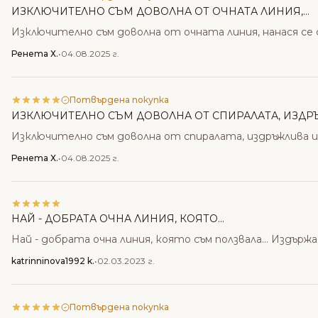
ИЗКЛЮЧИТЕЛНО СЪМ ДОВОЛНА ОТ ОЧНАТА ЛИНИЯ,...
Изключително съм доволна от очната линия, нанася се с
Ренета Х.
•
04.08.2025 г.
Потвърдена покупка
ИЗКЛЮЧИТЕЛНО СЪМ ДОВОЛНА ОТ СПИРАЛАТА, ИЗДРЪ
Изключително съм доволна от спиралата, издръжлива и 
Ренета Х.
•
04.08.2025 г.
НАЙ - ДОБРАТА ОЧНА ЛИНИЯ, КОЯТО...
Най - добрата очна линия, която съм ползвала... Издържа
katrinninova1992 k.
•
02.03.2023 г.
Потвърдена покупка