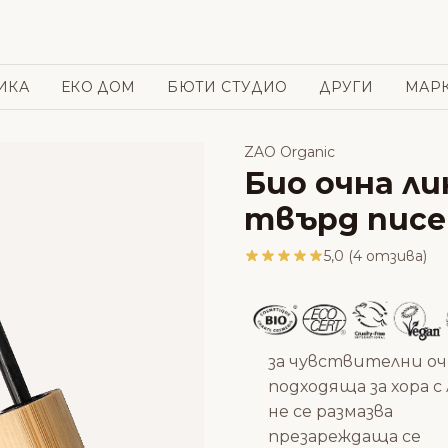
ИКА
ЕКО ДОМ
БЮТИ СТУДИО
ДРУГИ
МАР
ZAO Organic
Био очна ли
твърд писе
5,0 (4 отзива)
за чувствителни о
подходяща за хора с
не се размазва
презареждаща се