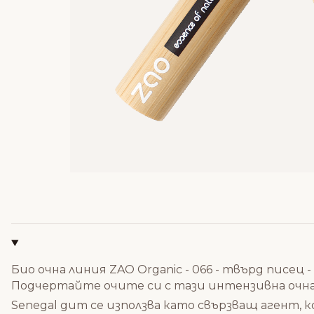
Био очна линия ZAO Organic - 066 - твърд писец -
Подчертайте очите си с тази интензивна очна 
Senegal gum се използва като свързващ агент,