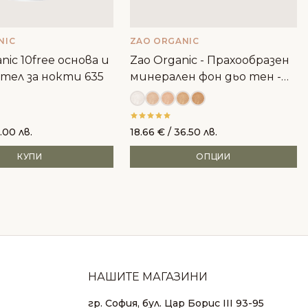
NIC
ZAO ORGANIC
nic 10free основа и
Zao Organic - Прахообразен
тел за нокти 635
минерален фон дьо тен -
пълнител
.00 лв.
18.66
€
/ 36.50 лв.
КУПИ
ОПЦИИ
НАШИТЕ МАГАЗИНИ
гр. София, бул. Цар Борис III 93-95