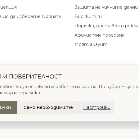
цепция
Защита на личните данни
защо да изберете Odonata
Бисквитки
Поръчка, доставка и рекл
Афилиатна програма
Моят акаунт
И И ПОВЕРИТЕЛНОСТ
сквитки за основната работа на сайта. По избор — за п
нализ на трафика.
ички
Само необходимите
Настройки
.