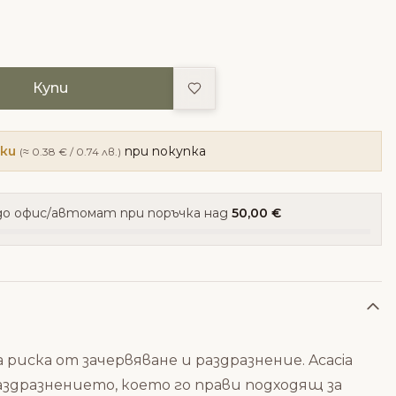
Добави в любими
Купи
чки
при покупка
(≈ 0.38 € / 0.74 лв.)
о офис/автомат при поръчка над
50,00 €
иска от зачервяване и раздразнение. Acacia
аздразнението, което го прави подходящ за