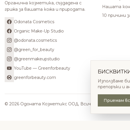
Органична козметика, създадена с
Нашата кон
грижа за вашата кожа и природата.
10 причини 
Odonata Cosmetics
Organic Make-Up Studio
@odonata.cosmetics
@green_for_beauty
@greenmakeupstudio
YouTube — Greenforbeauty
БИСКВИТК
greenforbeauty.com
Използваме би
препоръки и а
Приемам вс
© 2026 Одоната Козметикс ООД. Всички права запазени