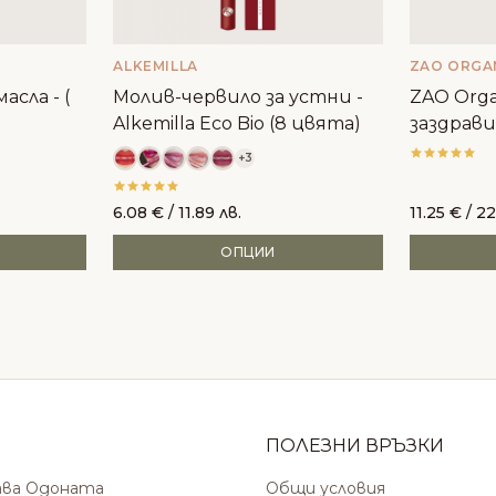
ALKEMILLA
ZAO ORGA
асла - (
Молив-червило за устни -
ZAO Orga
Alkemilla Eco Bio (8 цвята)
заздрави
+3
6.08
€
/ 11.89 лв.
11.25
€
/ 22
ОПЦИИ
ПОЛЕЗНИ ВРЪЗКИ
ава Одоната
Общи условия