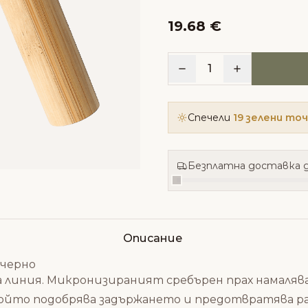
19.68 €
1
Спечели
19 зелени то
Безплатна доставка д
Описание
 черно
линия. Микронизираният сребърен прах намалява р
 който подобрява задържането и предотвратява р