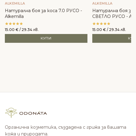
ALKEMILLA
ALKEMILLA
Натурална боя за коса 7.0 РУСО -
Натурална боя за 
Alkemilla
СВЕТЛО РУСО - Alke
15.00
€
/ 29.34 лв.
15.00
€
/ 29.34 лв.
КУПИ
КУ
Органична козметика, създадена с грижа за вашата
кожа и природата.