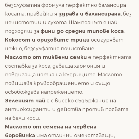
безслуфатна формула перфектно балансира
косата, правейки я
здрава и балансирана
, без
нечистотии и сухота. Шампоанът е най-
подходящ за
фини до средни типове коса
.
Кокосът и оризовите трици
осигуряват
нежно, безсулфатно почистване.
Маслото от тиквени семки
е перфектната
съставка за коса, даваща хармония и
повдигаща нотка на къдриците. Маслото
повишава кръвообращението и също
освобождава напрежението.
Зеленият чай
е с високо съдържание на
антиоксиданти и действа против появата
на бели коси.
Маслото от семена на червена
боровинка
има отлични омекотяващи,