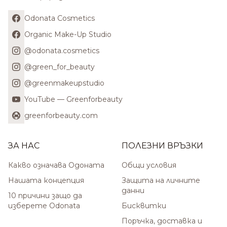
Odonata Cosmetics
Organic Make-Up Studio
@odonata.cosmetics
@green_for_beauty
@greenmakeupstudio
YouTube — Greenforbeauty
greenforbeauty.com
ЗА НАС
ПОЛЕЗНИ ВРЪЗКИ
Какво означава Одоната
Общи условия
Нашата концепция
Защита на личните
данни
10 причини защо да
изберете Odonata
Бисквитки
Поръчка, доставка и