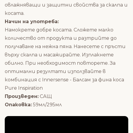
овлажняващи и защитни свойства за скалпа и
косата.
Начин на употреба:
Намокрете добре косата. Сложете малко
количество от продукта и разтрийте до
получаване на нежна пяна. Нанесете с пръсти
върху скалпа и масажирайте. Изплакнете
обилно. При необходимост повторете. За
оптимални резултати използвайте в
комбинация с
Innersense - Балсам за фина коса
Pure Inspiration
Произведен:
САЩ
Опаковка:
59мл/295мл
Състав