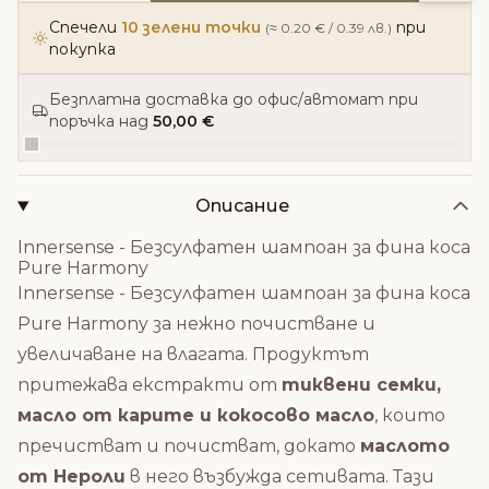
Спечели
10 зелени точки
при
(≈ 0.20 € / 0.39 лв.)
покупка
Безплатна доставка до офис/автомат при
поръчка над
50,00 €
Описание
Innersense - Безсулфатен шампоан за фина коса
Pure Harmony
Innersense - Безсулфатен шампоан за фина коса
Pure Harmony за нежно почистване и
увеличаване на влагата. Продуктът
притежава екстракти от
тиквени семки,
масло от карите и кокосово масло
, които
пречистват и почистват, докато
маслото
от Нероли
в него възбужда сетивата. Тази