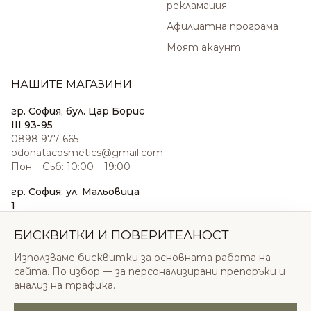
рекламация
Афилиатна програма
Моят акаунт
НАШИТЕ МАГАЗИНИ
гр. София, бул. Цар Борис
III 93-95
0898 977 665
odonatacosmetics@gmail.com
Пон – Съб: 10:00 – 19:00
гр. София, ул. Мальовица
1
0876 185 022
sales@odonatacosmetics.com
БИСКВИТКИ И ПОВЕРИТЕЛНОСТ
Пон – Съб: 10:00 – 19:30;
Използваме бисквитки за основната работа на
Нед: 11:00 – 18:00
сайта. По избор — за персонализирани препоръки и
анализ на трафика.