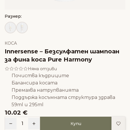
Размер:
КОСА
Innersense – Безсулфатен шампоан
за фина коса Pure Harmony
Няма отзиви
Почиства къдриците
Балансира косата
Премахва натрупванията
Поддържа косъмната структура здрава
59ml и 295ml
10.02 €
Доба
1
Купи