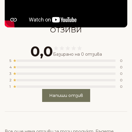
ОТЗИВИ
0,0
Базирано на 0 отзива
5
0
4
0
3
0
2
0
1
0
Напиши отзив
Все още няма отзиви за този продукт. Бъдете