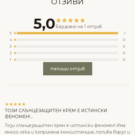
ОТЗИВИ
5,0
Базирано на 1 отзив
5
1
4
0
3
0
2
0
1
0
Напиши отзив
ТОЗИ СЛЪНЦЕЗАЩИТЕН КРЕМ Е ИСТИНСКИ
ФЕНОМЕН!...
Този слънцезащитен крем е истински феномен! Има
много лека и копринена консистенция, попива бързо и