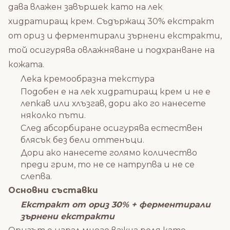
дава влажен завършек като на лек
хидратиращ крем. Съдържащ 30% екстракт
от ориз и ферментирали зърнени екстракти,
той осигурява овлажняване и подхранване на
кожата.
Лека кремообразна текстура
Подобен е на лек хидратиращ крем и не е
лепкав или хлъзгав, дори ако го нанесете
няколко пъти.
След абсорбиране осигурява естествен
блясък без бели оттенъци.
Дори ако нанесете голямо количество
преди грим, то не се натрупва и не се
слепва.
Основни съставки
Екстракт от ориз 30% + ферментирали
зърнени екстракти