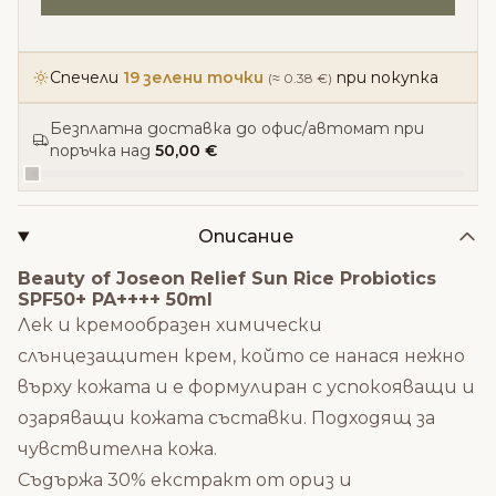
Спечели
19 зелени точки
при покупка
(≈ 0.38 €)
Безплатна доставка до офис/автомат при
поръчка над
50,00 €
Описание
Beauty of Joseon Relief Sun Rice Probiotics
SPF50+ PA++++ 50ml
Лек и кремообразен химически
слънцезащитен крем, който се нанася нежно
върху кожата и е формулиран с успокояващи и
озаряващи кожата съставки. Подходящ за
чувствителна кожа.
Съдържа 30% екстракт от ориз и