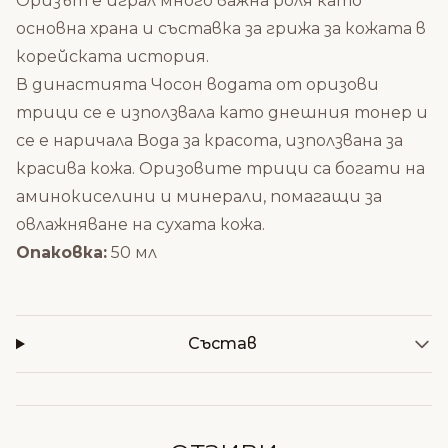
Оризът е играл много важна роля като
основна храна и съставка за грижа за кожата в
корейската история.
В династията Чосон водата от оризови
трици се е използвала като днешния тонер и
се е наричала Вода за красота, използвана за
красива кожа. Оризовите трици са богати на
аминокиселини и минерали, помагащи за
овлажняване на сухата кожа.
Опаковка:
50 мл
Състав