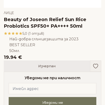
ЛИЦЕ
Beauty of Joseon Relief Sun Rice
Probiotics SPF50+ PA++++ 50ml
5,0 (1 отзив)
Най-добра слънцезащита за 2023
BEST SELLER
50мл
19.94 €
Доба
Изчерпан
Уведоми ме при наличност
Уведоми ме