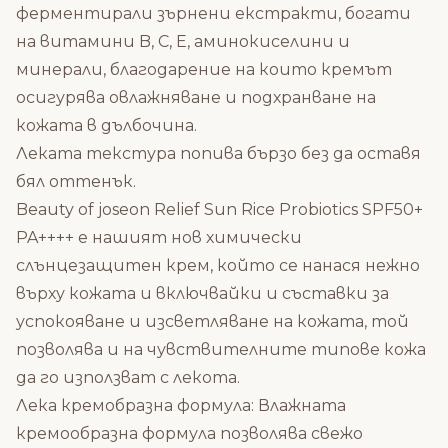
ферментирали зърнени екстракти, богати
на витамини B, C, E, аминокиселини и
минерали, благодарение на които кремът
осигурява овлажняване и подхранване на
кожата в дълбочина.
Леката текстура попива бързо без да оставя
бял оттенък.
Beauty of joseon Relief Sun Rice Probiotics SPF50+
PA++++ е нашият нов химически
слънцезащитен крем, който се нанася нежно
върху кожата и включвайки и съставки за
успокояване и изсветляване на кожата, той
позволява и на чувствителните типове кожа
да го използват с лекота.
Лека кремобразна формула: Влажната
кремообразна формула позволява свежо