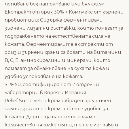
попиване без натрупване или бял филм.
Екстракт от ориз 30% + Комплекс от зърнени
пробиотици: Съдържа ферментирали
зърнени лизатни съставки, които помагат за
подхранването на естествената сила на
кожата. Ферментиралите екстракти от
ориз и зърнени храни са богати на витамини
B, C, E, аминокиселини и минерали, които
помагат за овлажняване на сухата кожа и
удобно успокояване на кожата.
SPF 50, сертифициран от 2 отделни
лаборатории в Корея и Испания.
Relief Sun е лек и кремообразен органичен
слънцезащитен крем, който е удобен за
кожата. Дори и да нанесете голямо
количество няколко пъти, то не е лепкаво и