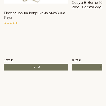
Серум B-Bomb 10% 
Zinc - Geek&Gorgeo
Ексфолираща копринена ръкавица
Raya
5.22
€
8.69
€
КУПИ
КУ