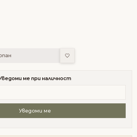
Добави в любими
рпан
Уведоми ме при наличност