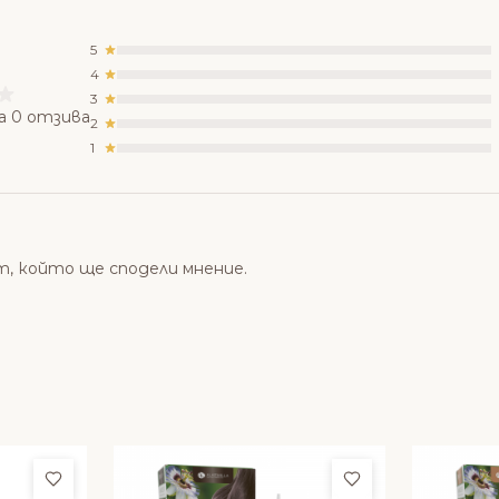
5
4
3
а 0 отзива
2
1
т, който ще сподели мнение.
Добави в любими
Добави в люби