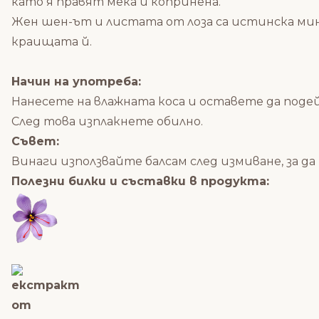
като я правят мека и копринена.
Жен шен-ът и листата от лоза са истинска ми
краищата й.
Начин на употреба:
Нанесете на влажната коса и оставете да поде
След това изплакнете обилно.
Съвет:
Винаги използвайте балсам след измиване, за д
Полезни билки и съставки в продукта: