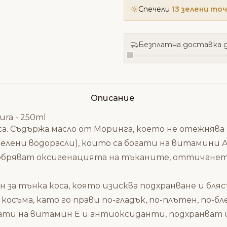
Спечели
13 зелени то
Безплатна доставка д
Описание
ura - 250ml
са. Съдържа масло от Моринга, което не отежнява 
лени водорасли), които са богати на витамини А, С
обряват оксигенацията на тъканите, оттичанет
за тънка коса, която изисква подхранване и бляс
ъма, като го прави по-гладък, по-плътен, по-бл
ати на витамин Е и антиоксиданти, подхранват 