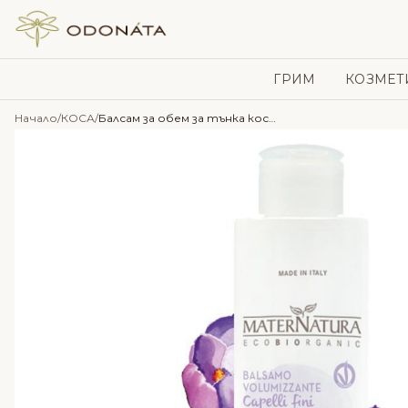
Skip to content
ГРИМ
КОЗМЕТ
Начало
/
КОСА
/
Балсам за обем за тънка коса с Шафран – MaterNatura