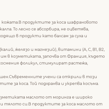
и кожата.В продуктите за коса шафрановото
лпа. То лесно се абсорбира, не оцветява,
одящо в продукти като балсам за суха и
ий, желязо и магнезий), витамини (А, С, B1, B2,
то им в козметиката, започва от Франция, където
космения фоликул, стимулират растежа,
шен.Съвременните учени са открили в този
е за коса. Той подхранва и укрепва косъма.
козметиката маслото от моринга е широко
 и тялото си.В продуктите за коса маслото от