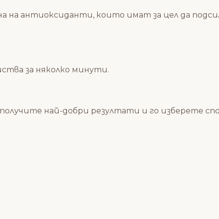
на на антиоксиданти, които имат за цел да под
йства за няколко минути.
а получите най-добри резултати и го изберете с