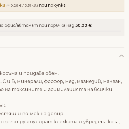
чки
при покупка
(≈ 0.26 € / 0.51 лв.)
о офис/автомат при поръчка над
50,00 €
косъма и придава обем.
 и В, минерали, фосфор, мед, магнезий, манган,
о на токсините и асимилацията на всички
ък.
естящ и по-мек на допир.
и преструктурират крехката и увредена коса,