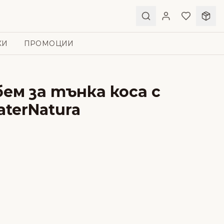
КИ
ПРОМОЦИИ
бем за тънка коса с
terNatura