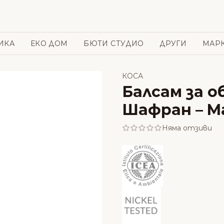
ИКА
ЕКО ДОМ
БЮТИ СТУДИО
ДРУГИ
МАР
КОСА
Балсам за о
Шафран – Ma
Няма отзиви