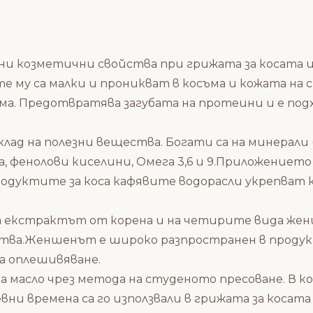
ни козметични свойства при грижата за косата 
 му са малки и проникват в косъма и кожата на ска
ма. Предотвратява загубата на протеини и е подх
д на полезни вещества. Богати са на минерали (кал
ина, фенолови киселини, Омега 3,6 и 9.Приложение
родуктите за коса кафявите водорасли укрепват 
а екстрактът от корена и на четирите вида жен
тва.Женшенът е широко разпространен в продуктит
а оплешивяване.
а масло чрез метода на студеното пресоване. В 
ни времена са го използвали в грижата за косата