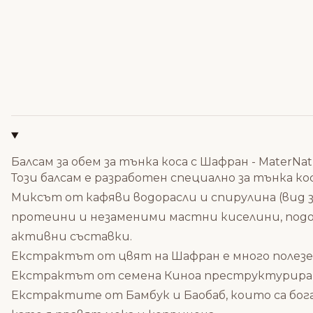
Балсам за обем за тънка коса с Шафран - MaterNat
Този балсам е разработен специално за тънка ко
Миксът от кафяви водорасли и спирулина (вид зе
протеини и незаменими мастни киселини, под
активни съставки.
Екстрактът от цвят на Шафран е много полезен 
Екстрактът от семена Киноа преструктурира кос
Екстрактите от Бамбук и Баобаб, които са бог