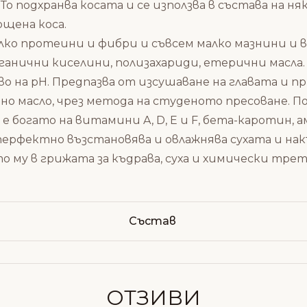
о подхранва косата и се използва в състава на ня
ощена коса.
малко протеини и фибри и съвсем малко мазнини и
рганични киселини, полизахариди, етерични масл
 на pH. Предпазва от изсушаване на главата и пр
нно масло, чрез метода на студеното пресоване. П
е богато на витамини A, D, E и F, бета-каротин, 
перфектно възстановява и овлажнява сухата и накъ
 му в грижата за къдрава, суха и химически трети
Състав
ОТЗИВИ