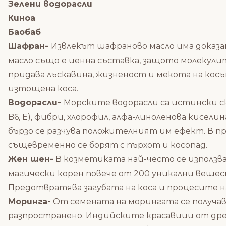
Зелени водорасли
Киноа
Баобаб
Шафран-
Извлекът шафраново масло има доказа
масло също е ценна съставка, защото молекулите
придава лъскавина, жизненост и мекота на косъ
изтощена коса.
Водорасли-
Морските водорасли са истински скла
B6, E), фибри, хлорофил, алфа-линоленова кисел
бързо се разчува положителният им ефект. В п
същевременно се борят с пърхот и косопад.
Жен шен-
В козметиката най-често се използв
магически корен повече от 200 уникални вещес
Предотвратява загубата на коса и процесите н
Моринга-
От семената на морингата се получав
разпространено. Индийските красавици от древ