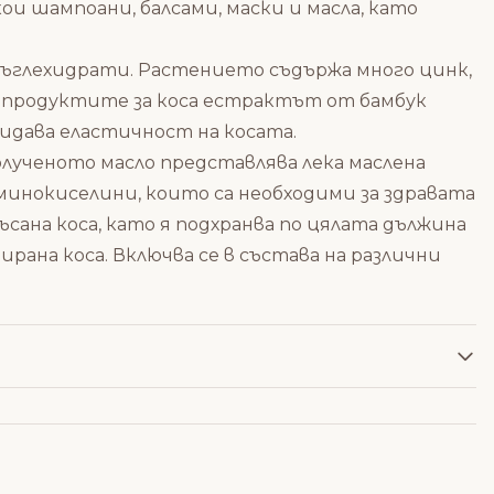
кои шампоани, балсами, маски и масла, като
 въглехидрати. Растението съдържа много цинк,
а. продуктите за коса естрактът от бамбук
идава еластичност на косата.
олученото масло представлява лека маслена
аминокиселини, които са необходими за здравата
сана коса, като я подхранва по цялата дължина
рана коса. Включва се в състава на различни