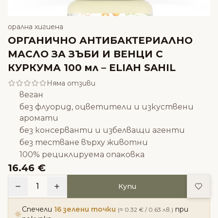
орална хигиена
ОРГАНИЧНО АНТИБАКТЕРИАЛНО
МАСЛО ЗА ЗЪБИ И ВЕНЦИ С
КУРКУМА 100 мл – ELIAH SAHIL
Няма отзиви
вeгaн
без флуорид, оцветители и изкуствени
аромати
без консерванти и избелващи агенти
без тестване върху животни
100% peциĸлиpyeмa oпaĸoвĸa
16.46 €
Доба
1
Купи
Спечели
16 зелени точки
при
(≈ 0.32 € / 0.63 лв.)