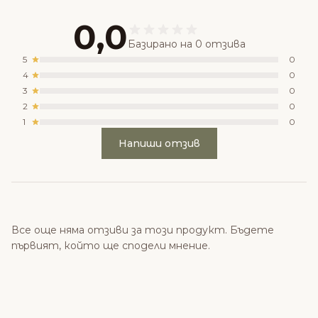
0,0
Базирано на 0 отзива
5
0
4
0
3
0
2
0
1
0
Напиши отзив
Все още няма отзиви за този продукт. Бъдете
първият, който ще сподели мнение.