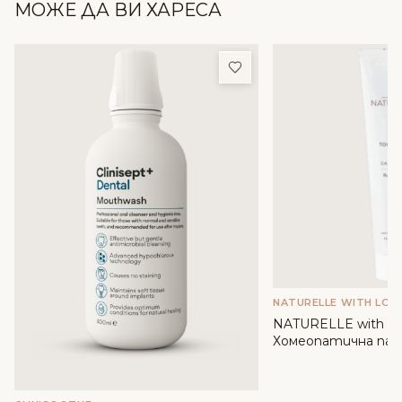
МОЖЕ ДА ВИ ХАРЕСА
Добави в любими
NATURELLE WITH LOV
NATURELLE with lov
Хомеопатична паст
вода от Роза дама