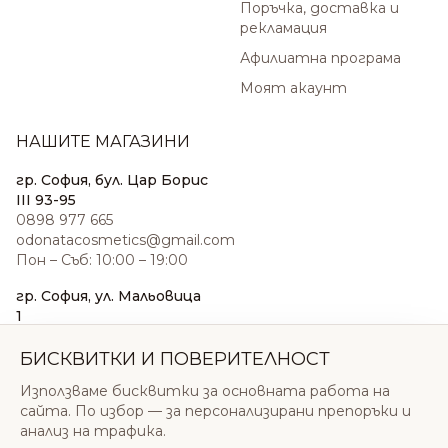
Поръчка, доставка и
рекламация
Афилиатна програма
Моят акаунт
НАШИТЕ МАГАЗИНИ
гр. София, бул. Цар Борис
III 93-95
0898 977 665
odonatacosmetics@gmail.com
Пон – Съб: 10:00 – 19:00
гр. София, ул. Мальовица
1
0876 185 022
sales@odonatacosmetics.com
БИСКВИТКИ И ПОВЕРИТЕЛНОСТ
Пон – Съб: 10:00 – 19:30;
Използваме бисквитки за основната работа на
Нед: 11:00 – 18:00
сайта. По избор — за персонализирани препоръки и
анализ на трафика.