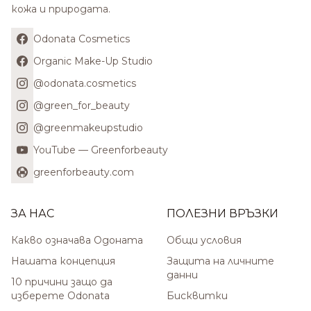
кожа и природата.
Odonata Cosmetics
Organic Make-Up Studio
@odonata.cosmetics
@green_for_beauty
@greenmakeupstudio
YouTube — Greenforbeauty
greenforbeauty.com
ЗА НАС
ПОЛЕЗНИ ВРЪЗКИ
Какво означава Одоната
Общи условия
Нашата концепция
Защита на личните
данни
10 причини защо да
изберете Odonata
Бисквитки