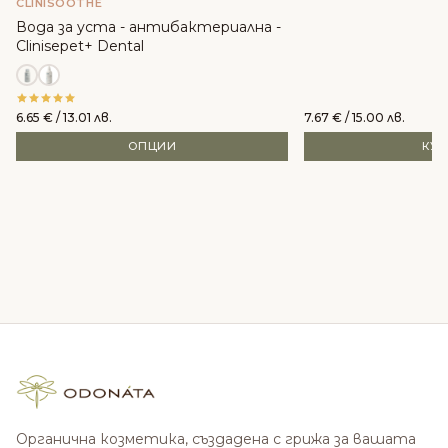
CLINISOOTHE
Вода за уста - антибактериална -
Clinisepet+ Dental
6.65
€
/ 13.01 лв.
7.67
€
/ 15.00 лв.
ОПЦИИ
КУ
Органична козметика, създадена с грижа за вашата