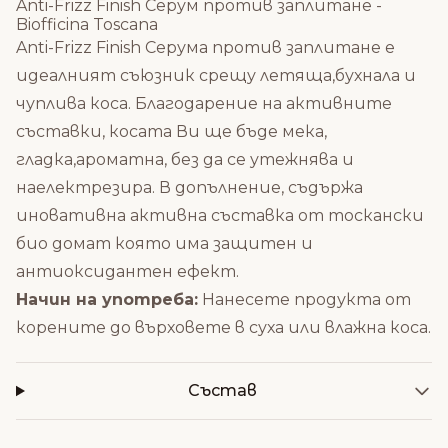
Anti-Frizz Finish Серум против заплитане -
Biofficina Toscana
Anti-Frizz Finish Серума против заплитане е
идеалният съюзник срещу летяща,бухнала и
чуплива коса. Благодарение на активните
съставки, косата Ви ще бъде мека,
гладка,ароматна, без да се утежнява и
наелектрезира. В допълнение, съдържа
иновативна активна съставка от тоскански
био домат която има защитен и
антиоксидантен ефект.
Начин на употреба:
Нанесете продукта от
корените до върховете в суха или влажна коса.
Състав