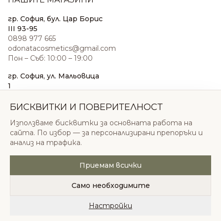
гр. София, бул. Цар Борис
III 93-95
0898 977 665
odonatacosmetics@gmail.com
Пон – Съб: 10:00 – 19:00
гр. София, ул. Мальовица
1
0876 185 022
sales@odonatacosmetics.com
БИСКВИТКИ И ПОВЕРИТЕЛНОСТ
Пон – Съб: 10:00 – 19:30;
Използваме бисквитки за основната работа на
Нед: 11:00 – 18:00
сайта. По избор — за персонализирани препоръки и
анализ на трафика.
Приемам всички
© 2026 Одоната Козметикс ООД. Всички права
запазени.
Само необходимите
Политика за поверителност
Общи условия
Бисквитки
Настройки
Начало
Категории
Любими
Количка
Профил