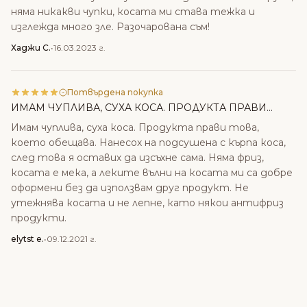
няма никакви чупки, косата ми става тежка и
изглежда много зле. Разочарована съм!
Хаджи С.
•
16.03.2023 г.
Потвърдена покупка
ИМАМ ЧУПЛИВА, СУХА КОСА. ПРОДУКТА ПРАВИ...
Имам чуплива, суха коса. Продукта прави това,
което обещава. Нанесох на подсушена с кърпа коса,
след това я оставих да изсъхне сама. Няма фриз,
косата е мека, а леките вълни на косата ми са добре
оформени без да използвам друг продукт. Не
утежнява косата и не лепне, като някои антифриз
продукти.
elytst e.
•
09.12.2021 г.