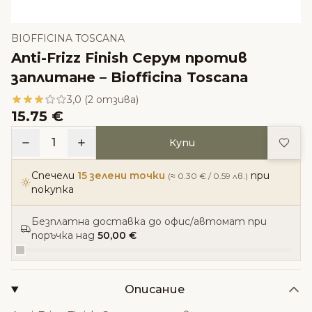
BIOFFICINA TOSCANA
Anti-Frizz Finish Серум против
заплитане – Biofficina Toscana
3,0 (2 отзива)
15.75 €
Доба
1
Купи
Спечели
15 зелени точки
при
(≈ 0.30 € / 0.59 лв.)
покупка
Безплатна доставка до офис/автомат при
поръчка над
50,00 €
Описание