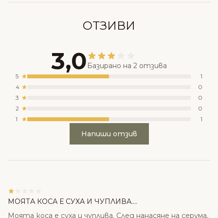
ОТЗИВИ
3,0
Базирано на 2 отзива
5
1
4
0
3
0
2
0
1
1
Напиши отзив
МОЯТА КОСА Е СУХА И ЧУПЛИВА....
Моята коса е суха и чуплива. След нанасяне на серума,