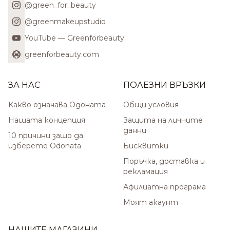
@green_for_beauty
@greenmakeupstudio
YouTube — Greenforbeauty
greenforbeauty.com
ЗА НАС
ПОЛЕЗНИ ВРЪЗКИ
Какво означава Одоната
Общи условия
Нашата концепция
Защита на личните
данни
10 причини защо да
изберете Odonata
Бисквитки
Поръчка, доставка и
рекламация
Афилиатна програма
Моят акаунт
НАШИТЕ МАГАЗИНИ