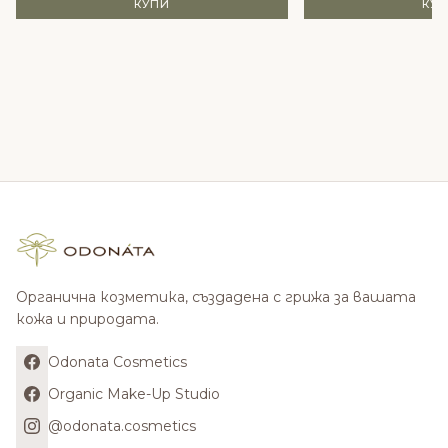
КУПИ
КУ
Органична козметика, създадена с грижа за вашата
кожа и природата.
Odonata Cosmetics
Organic Make-Up Studio
@odonata.cosmetics