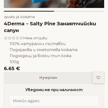
грижа за кожата
4Derma – Salty Pine Занаятчийски
сапун
Няма отзиви
100% натурални съставки
Подхранва и омекотява кожата
Подходящ за всеки тип кожа
100g
6.65 €
Доба
Изчерпан
Уведоми ме при наличност