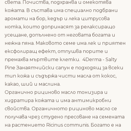
света. Почиства, подхранва и омекотява
кожата. В състава има специално подбрани
аромати на бор, кедър и лека цитрусова
нотка, които допринасят за релаксиращо
усещане, допълнено от неговата богата и
нежна пяна. Маковото семе има лек и приятен
ексфолиращ ефект, отпушва порите и
премахва мъртвите клетки. 4Derma - Salty
Pine Занаятчийски сапун е подходящ за всеки
тип кожа и съдържа чисти масла от кокос,
какао, ший и маслина.
Органично рициново масло тонизира и
хидратира кожата и има антимикробни
свойства. Органичното рициново масло се
получава чрез студено пресоване на семената
на растението Ricinus communis. Богато е на