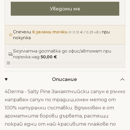
Спечели
6 зелени точки
при
(≈ 0.12 € / 0.23 лв.)
покупка
Безплатна доставка до офис/автомат при
поръчка над
50,00 €
Описание
4Derma - Salty Pine Занаятчийски сапун е ръчно
направен сапун по традиционен метод от
100% натурални съставки. Вдъхновен е от
ароматните борови дървета, растящи
покрай едни от най-красивите плажове по