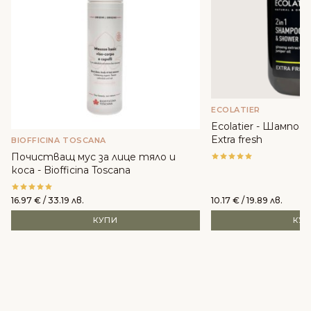
ECOLATIER
Ecolatier - Шампоан
Extra fresh
BIOFFICINA TOSCANA
Почистващ мус за лице тяло и
коса - Biofficina Toscana
16.97
€
/ 33.19 лв.
10.17
€
/ 19.89 лв.
КУПИ
КУ