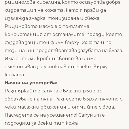
рицинолова киселина, която осигурява добра
хидратация на кожата, като я прави да
изглежда гладка, тонизирана и свежа.
Рициновото масло е с по-плътна
консистенция от останалите, поради което
създава защитен филм върху кожата и по
този начин предотвратява загубата на влага.
Има антимикробни свойства и има
омекотяващ и успокояващ ефект върху
кожата.
Начин на употреба:
Разтъркайте сапуна с влажни ръце до
образуване на пяна. Разнесете върху тялото с
леки масажни движения и отмийте с вода.
Насладете се на усещането! Сапунът е
подходящ за всеки тип кожа.