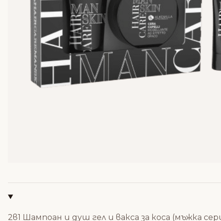
2в1 Шампоан и душ гел и вакса за коса (мъжка сер