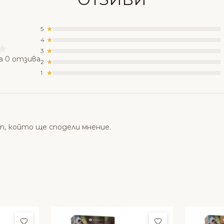
5
4
3
а 0 отзива
2
1
т, който ще сподели мнение.
Добави в любими
Добави в люби