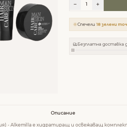
1
Спечели
18 зелени то
Безплатна доставка д
Описание
ия) - Alkemilla е хидратиращ и освежаващ комплект