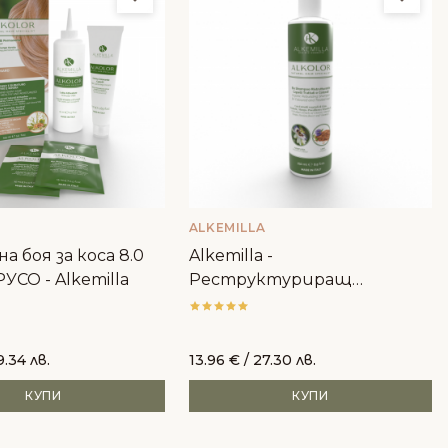
ALKEMILLA
а боя за коса 8.0
Alkemilla -
УСО - Alkemilla
Реструктуриращ
шампоан за боядисана коса
9.34 лв.
13.96
€
/ 27.30 лв.
КУПИ
КУПИ