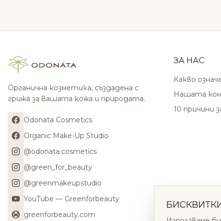
ЗА НАС
Какво означ
Органична козметика, създадена с
Нашата кон
грижа за вашата кожа и природата.
10 причини 
Odonata Cosmetics
Organic Make-Up Studio
@odonata.cosmetics
@green_for_beauty
@greenmakeupstudio
YouTube — Greenforbeauty
БИСКВИТК
greenforbeauty.com
Използваме би