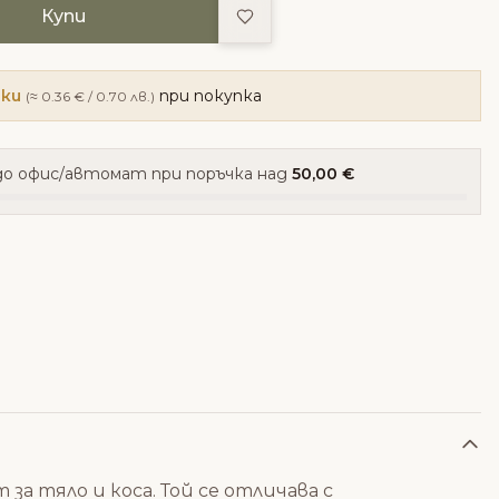
Добави в любими
Купи
чки
при покупка
(≈ 0.36 € / 0.70 лв.)
о офис/автомат при поръчка над
50,00 €
 за тяло и коса. Той се отличава с