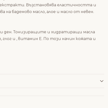
 екстракти. Възстановява еластичността и
на бадемово масло, алое и масло от невен.
секи ден. Тонизиращите и хидратиращи масла
глог и , витамин Е. По този начин кожата и