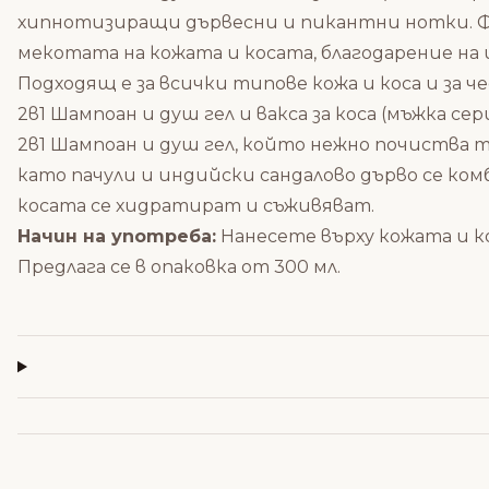
хипнотизиращи дървесни и пикантни нотки. Ф
мекотата на кожата и косата, благодарение на
Подходящ е за всички типове кожа и коса и за ч
2в1 Шампоан и душ гел и вакса за коса (мъжка сери
2в1 Шампоан и душ гел, който нежно почиства т
като пачули и индийски сандалово дърво се ком
косата се хидратират и съживяват.
Начин на употреба:
Нанесете върху кожата и к
Предлага се в опаковка от 300 мл.