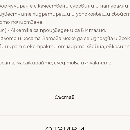
ормулиран е с качествени суровини и натурални
 известните хидратиращи и успокояващи свойства 
есто почистване.
я) - Alkemilla са произведени са в Италия.
ялото и косата. Затова може да се използва и в
бинират с екстракти от мирта, хвойна, евкалипт, 
осата, масажирайте, след това изплакнете.
Състав
ОТЗИВИ