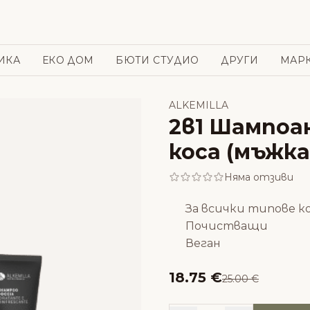
ИКА
ЕКО ДОМ
БЮТИ СТУДИО
ДРУГИ
МАР
ALKEMILLA
2в1 Шампоан
коса (мъжка 
Няма отзиви
За всички типове к
Почистващи
Веган
18.75 €
25.00 €