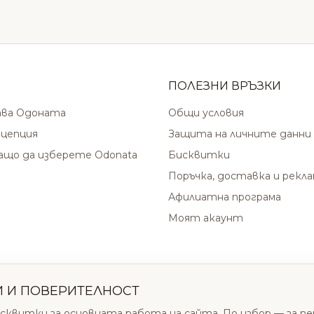
ПОЛЕЗНИ ВРЪЗКИ
ава Одоната
Общи условия
цепция
Защита на личните данни
защо да изберете Odonata
Бисквитки
Поръчка, доставка и рекл
Афилиатна програма
Моят акаунт
И И ПОВЕРИТЕЛНОСТ
сквитки за основната работа на сайта. По избор — за п