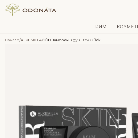
Skip to content
ГРИМ
КОЗМЕТ
Начало
/
ALKEMILLA
/
2в1 Шампоан и душ гел и вакса за коса (мъжка серия) – Alkemilla