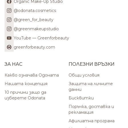
Organic Make-Up Studio
@odonata.cosmetics
@green_for_beauty
@greenmakeupstudio
YouTube — Greenforbeauty
greenforbeauty.com
ЗА НАС
ПОЛЕЗНИ ВРЪЗКИ
Какво означава Одоната
Общи условия
Нашата концепция
Защита на личните
данни
10 причини защо да
изберете Odonata
Бисквитки
Поръчка, доставка и
рекламация
Афилиатна програма