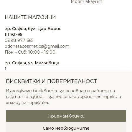
Моят акаунт
НАШИТЕ МАГАЗИНИ
гр. София, бул. Цар Борис
III 93-95
0898 977 665
odonatacosmetics@gmail.com
Пон – Съб: 10:00 – 19:00
гр. София, ул. Мальовица
1
0876 185 022
sales@odonatacosmetics.com
БИСКВИТКИ И ПОВЕРИТЕЛНОСТ
Пон – Съб: 10:00 – 19:30;
Използваме бисквитки за основната работа на
Нед: 11:00 – 18:00
сайта. По избор — за персонализирани препоръки и
анализ на трафика.
Приемам всички
© 2026 Одоната Козметикс ООД. Всички права
запазени.
Само необходимите
Политика за поверителност
Общи условия