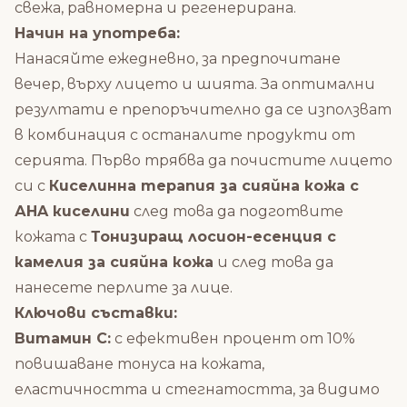
свежа, равномерна и регенерирана.
Начин на употреба:
Нанасяйте ежедневно, за предпочитане
вечер, върху лицето и шията.
За оптимални
резултати е препоръчително да се използват
в комбинация с останалите продукти от
серията. Първо трябва да почистите лицето
си с
Киселинна терапия за сияйна кожа с
АHA киселини
след това да подготвите
кожата с
Тонизиращ лосион-есенция с
камелия за сияйна кожа
и след това да
нанесете перлите за лице.
Ключови съставки:
Витамин С:
с ефективен процент от 10%
повишаване тонуса на кожата,
еластичността и стегнатостта, за видимо