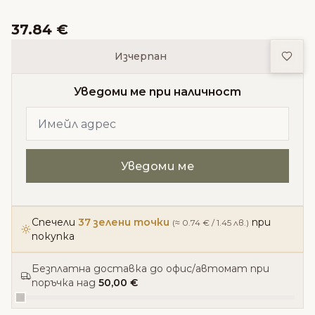
37.84 €
Доба
Изчерпан
Уведоми ме при наличност
Спечели
37 зелени точки
при
(≈ 0.74 € / 1.45 лв.)
покупка
Безплатна доставка до офис/автомат при
поръчка над
50,00 €