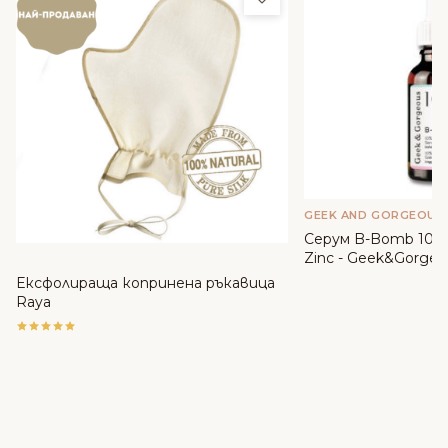
GEEK AND GORGEOUS
Серум B-Bomb 10% 
Zinc - Geek&Gorgeo
Ексфолираща копринена ръкавица
Raya