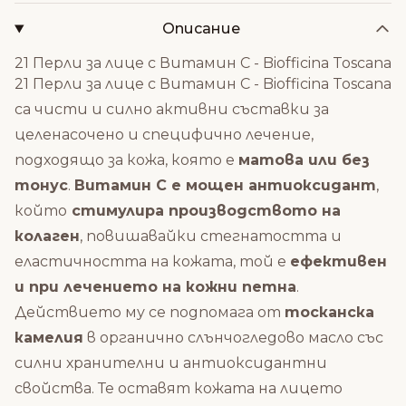
Описание
21 Перли за лице с Витамин С - Biofficina Toscana
21 Перли за лице с Витамин С - Biofficina Toscana
са чисти и силно активни съставки
за
целенасочено и специфично лечение,
подходящо за
кожа, която е
матова или без
тонус
.
Витамин
С е мощен антиоксидант
,
който
стимулира производството на
колаген
, повишавайки стегнатостта и
еластичността на кожата,
той е
ефективен
и при лечението на кожни петна
.
Действието му се подпомага от
тосканска
камелия
в органично слънчогледово масло със
силни хранителни и антиоксидантни
свойства.
Те оставят кожата на лицето