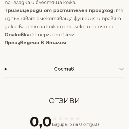
по -гладка и блестяща кожа.
Триглицериди от растителен произход:
те
изпълняват омекотяваща функция и правят
докосването на кожата по-леко и приятно.
Опаковка:
21 перли по 0.4мл
Произведени в Италия
Състав
ОТЗИВИ
0,0
Базирано на 0 отзива