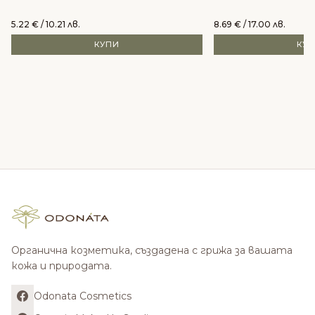
5.22
€
/ 10.21 лв.
8.69
€
/ 17.00 лв.
КУПИ
КУ
Органична козметика, създадена с грижа за вашата
кожа и природата.
Odonata Cosmetics