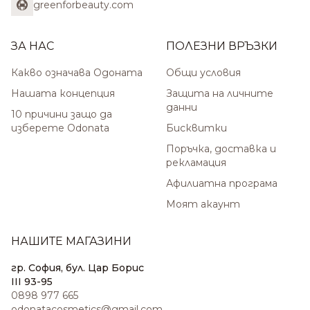
greenforbeauty.com
ЗА НАС
ПОЛЕЗНИ ВРЪЗКИ
Какво означава Одоната
Общи условия
Нашата концепция
Защита на личните
данни
10 причини защо да
изберете Odonata
Бисквитки
Поръчка, доставка и
рекламация
Афилиатна програма
Моят акаунт
НАШИТЕ МАГАЗИНИ
гр. София, бул. Цар Борис
III 93-95
0898 977 665
odonatacosmetics@gmail.com