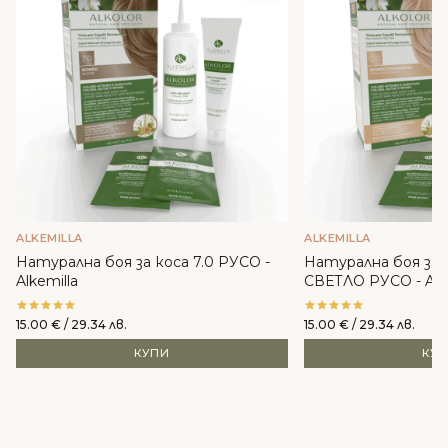
ALKEMILLA
ALKEMILLA
Натурална боя за коса 7.0 РУСО -
Натурална боя за 
Alkemilla
СВЕТЛО РУСО - Alke
15.00
€
/ 29.34 лв.
15.00
€
/ 29.34 лв.
КУПИ
КУ