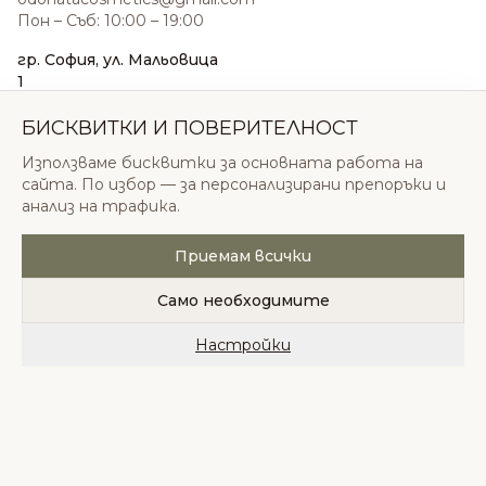
Пон – Съб: 10:00 – 19:00
гр. София, ул. Мальовица
1
0876 185 022
sales@odonatacosmetics.com
БИСКВИТКИ И ПОВЕРИТЕЛНОСТ
Пон – Съб: 10:00 – 19:30;
Използваме бисквитки за основната работа на
Нед: 11:00 – 18:00
сайта. По избор — за персонализирани препоръки и
анализ на трафика.
Приемам всички
© 2026 Одоната Козметикс ООД. Всички права
запазени.
Само необходимите
Политика за поверителност
Общи условия
Бисквитки
Настройки
Начало
Категории
Любими
Количка
Профил