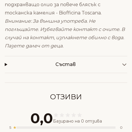
подхранващо олио за повече блясък с
тосканска камелия - Biofficina Toscana
.
Внимание: За външна употреба. Не
поглъщайте. Избягвайте контакт с очите. В
случай на контакт, изплакнете обилно с вода.
Пазете далеч от деца.
Състав
ОТЗИВИ
0,0
Базирано на 0 отзива
5
0