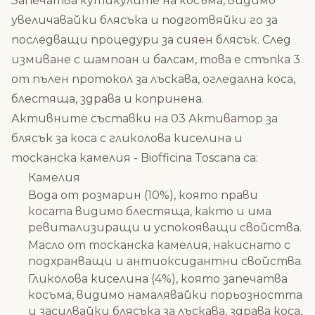
Запечатва кутикулите на косъма, видимо
увеличавайки блясъка и подготвяйки го за
последващи процедури за сияен блясък. След
измиване с шампоан и балсам, това е стъпка 3
от пълен протокол за лъскава, огледална коса,
блестяща, здрава и копринена.
Активните съставки на 03 Активатор за
блясък за коса с гликолова киселина и
тосканска камелия - Biofficina Toscana са:
Камелия
Вода от розмарин (10%), която прави
косата видимо блестяща, както и има
ревитализиращи и успокояващи свойства.
Масло от тосканска камелия, накиснато с
подхранващи и антиоксидантни свойства.
Гликолова киселина (4%), която запечатва
косъма, видимо намалявайки порьозността
и засилвайки блясъка за лъскава, здрава коса,