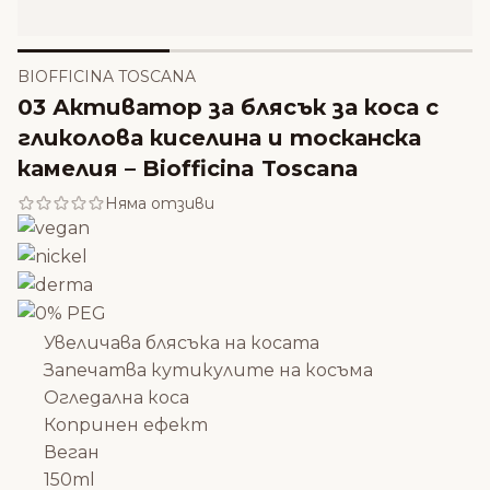
BIOFFICINA TOSCANA
03 Активатор за блясък за коса с
гликолова киселина и тосканска
камелия – Biofficina Toscana
Няма отзиви
Увеличава блясъка на косата
Запечатва кутикулите на косъма
Огледална коса
Копринен ефект
Веган
150ml