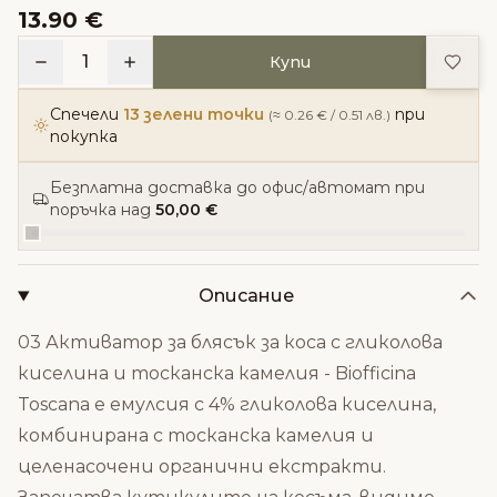
13.90 €
Доба
1
Купи
Спечели
13 зелени точки
при
(≈ 0.26 € / 0.51 лв.)
покупка
Безплатна доставка до офис/автомат при
поръчка над
50,00 €
Описание
03 Активатор за блясък за коса с гликолова
киселина и тосканска камелия - Biofficina
Toscana е емулсия с 4% гликолова киселина,
комбинирана с тосканска камелия и
целенасочени органични екстракти.