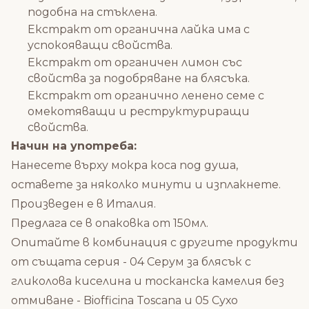
подобна на стъклена.
Екстракт от органична лайка има с
успокояващи свойства.
Екстракт от органичен лимон със
свойства за подобряване на блясъка.
Екстракт от органично ленено семе с
омекотяващи и реструктуриращи
свойства.
Начин на употреба:
Нанесете върху мокра коса под душа,
оставете за няколко минути и изплакнете.
Произведен е в Италия.
Предлага се в опаковка от 150мл.
Опитайте в комбинация с другите продукти
от същата серия -
04 Серум за блясък с
гликолова киселина и тосканска камелия без
отмиване - Biofficina Toscana
и
05 Сухо