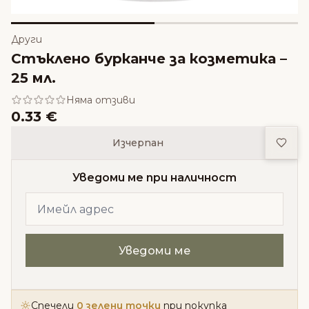
Други
Стъклено бурканче за козметика –
25 мл.
Няма отзиви
0.33 €
Доба
Изчерпан
Уведоми ме при наличност
Спечели
0 зелени точки
при покупка