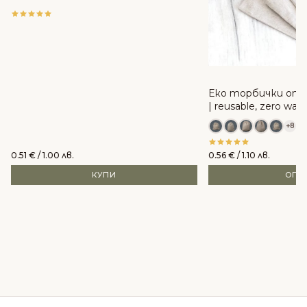
Еко торбички от 
| reusable, zero was
+8
0.51
€
/ 1.00 лв.
0.56
€
/ 1.10 лв.
КУПИ
ОПЦ