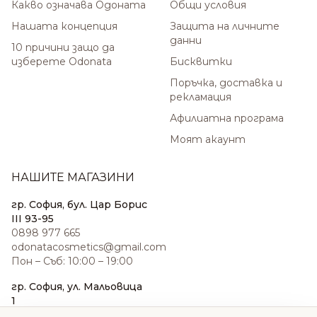
Какво означава Одоната
Общи условия
Нашата концепция
Защита на личните
данни
10 причини защо да
изберете Odonata
Бисквитки
Поръчка, доставка и
рекламация
Афилиатна програма
Моят акаунт
НАШИТЕ МАГАЗИНИ
гр. София, бул. Цар Борис
III 93-95
0898 977 665
odonatacosmetics@gmail.com
Пон – Съб: 10:00 – 19:00
гр. София, ул. Мальовица
1
0876 185 022