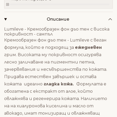
Описание
Lumileve - Кремообразен фон дьо тен с висока
покривност - сампъл
Кремообразен фон дьо тен - Lumileve с веган
формула, който е подходящ за
ежедневен
грим. Високата му покривност осигурява
лесно заличаване на пигментни петна,
зачервявания и несъвършенства по кожата.
Придава естествен завършек и остава
кожата идеално
гладка кожа.
Формулата е
обогатена с екстракт от алое,
който
овлажнява и регенерира кожата. Наличието
на на хиалуронова киселина и масло от
авокадо, имат тонизиращ и овлажняващ