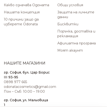
Какво означава Одоната
Общи условия
Нашата концепция
Защита на личните
данни
10 причини защо да
изберете Odonata
Бисквитки
Поръчка, доставка и
рекламация
Афилиатна програма
Моят акаунт
НАШИТЕ МАГАЗИНИ
гр. София, бул. Цар Борис
III 93-95
0898 977 665
odonatacosmetics@gmail.com
Пон – Съб: 10:00 – 19:00
гр. София, ул. Мальовица
1