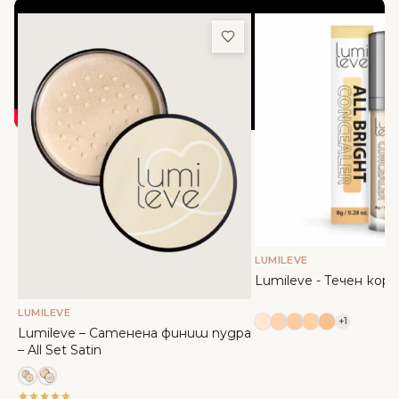
OЩЕ ОТ LUMILEVE
Добави в любими
LUMILEVE
Lumileve - Течен ко
LUMILEVE
+1
Lumileve – Сатенена финиш пудра
– All Set Satin