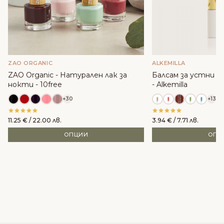
ZAO ORGANIC
ALKEMILLA
ZAO Organic - Натурален лак за
Балсам за устни с м
нокти - 10free
- Alkemilla
+30
+13
11.25
€
/ 22.00 лв.
3.94
€
/ 7.71 лв.
ОПЦИИ
ОПЦ