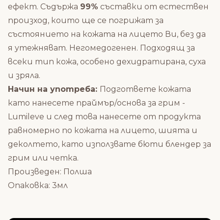
ефект.
Съдържа
99%
съставки от естествен
произход, които ще се погрижат за
състоянието на кожата на лицето Ви, без да
я утежняват. Негомедогенен. Подходящ за
всеки тип кожа, особено дехидратирана, суха
и зряла.
Начин на употреба:
Подгответе кожата
като нанесете
праймър/основа за грим
-
Lumileve и след това нанесете от продукта
равномерно по кожата на лицето, шията и
деколтето, като използвате
бюти блендер
за
грим или четка.
Произведен: Полша
Опаковка: 3мл