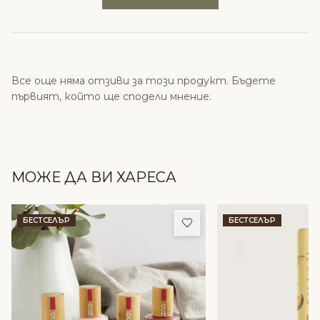
Все още няма отзиви за този продукт. Бъдете
първият, който ще сподели мнение.
МОЖЕ ДА ВИ ХАРЕСА
Добави в любими
БЕСТСЕЛЪР
БЕСТСЕЛЪР