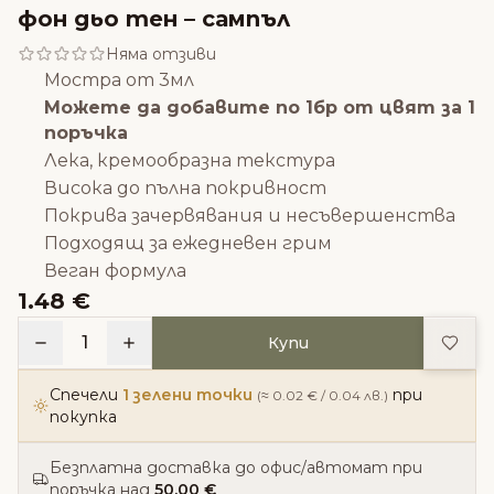
фон дьо тен – сампъл
Няма отзиви
Мостра от 3мл
Можете да добавите по 1бр от цвят за 1
поръчка
Лека, кремообразна текстура
Висока до пълна покривност
Покрива зачервявания и несъвершенства
Подходящ за ежедневен грим
Веган формула
1.48 €
Доба
1
Купи
Спечели
1 зелени точки
при
(≈ 0.02 € / 0.04 лв.)
покупка
Безплатна доставка до офис/автомат при
поръчка над
50,00 €