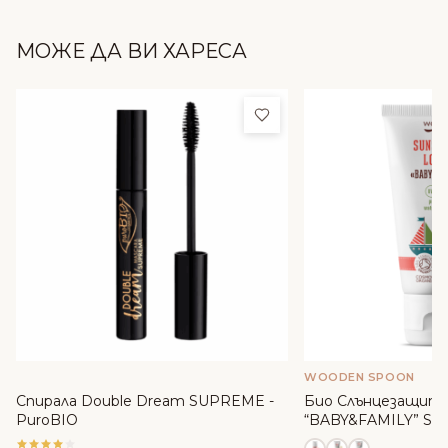
МОЖЕ ДА ВИ ХАРЕСА
Добави в любими
WOODEN SPOON
Спирала Double Dream SUPREME -
Био Слънцезащите
PuroBIO
“BABY&FAMILY” SPF
WoodenSpoon