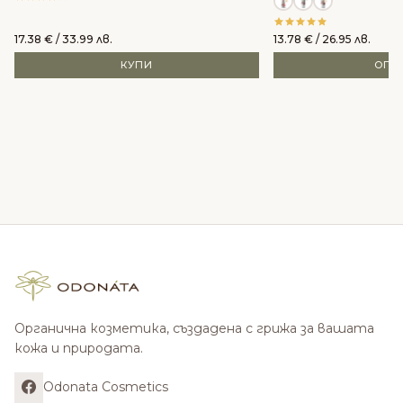
17.38
€
/ 33.99 лв.
13.78
€
/ 26.95 лв.
КУПИ
ОПЦ
Органична козметика, създадена с грижа за вашата
кожа и природата.
Odonata Cosmetics