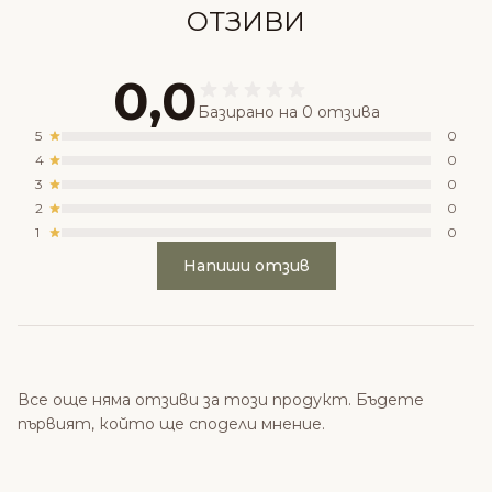
ОТЗИВИ
0,0
Базирано на 0 отзива
5
0
4
0
3
0
2
0
1
0
Напиши отзив
Все още няма отзиви за този продукт. Бъдете
първият, който ще сподели мнение.