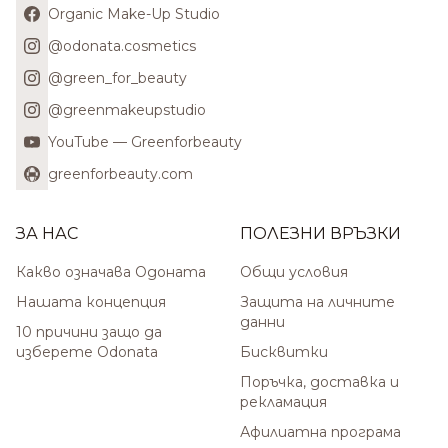
Organic Make-Up Studio
@odonata.cosmetics
@green_for_beauty
@greenmakeupstudio
YouTube — Greenforbeauty
greenforbeauty.com
ЗА НАС
ПОЛЕЗНИ ВРЪЗКИ
Какво означава Одоната
Общи условия
Нашата концепция
Защита на личните
данни
10 причини защо да
изберете Odonata
Бисквитки
Поръчка, доставка и
рекламация
Афилиатна програма