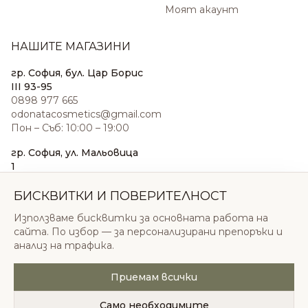
Моят акаунт
НАШИТЕ МАГАЗИНИ
гр. София, бул. Цар Борис
III 93-95
0898 977 665
odonatacosmetics@gmail.com
Пон – Съб: 10:00 – 19:00
гр. София, ул. Мальовица
1
0876 185 022
sales@odonatacosmetics.com
БИСКВИТКИ И ПОВЕРИТЕЛНОСТ
Пон – Съб: 10:00 – 19:30;
Използваме бисквитки за основната работа на
Нед: 11:00 – 18:00
сайта. По избор — за персонализирани препоръки и
анализ на трафика.
Приемам всички
© 2026 Одоната Козметикс ООД. Всички права
запазени.
Само необходимите
Политика за поверителност
Общи условия