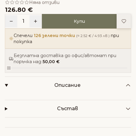
Няма отзиви
126.80 €
Доба
1
Купи
Спечели
126 зелени точки
при
(≈ 2.52 € / 4.93 лв.)
покупка
Безплатна доставка до офис/автомат при
поръчка над
50,00 €
Описание
Състав