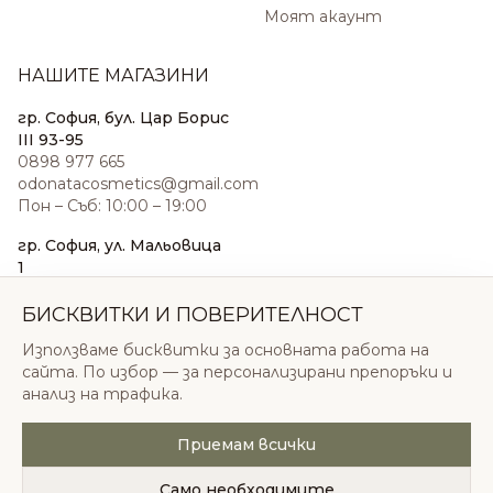
Моят акаунт
НАШИТЕ МАГАЗИНИ
гр. София, бул. Цар Борис
III 93-95
0898 977 665
odonatacosmetics@gmail.com
Пон – Съб: 10:00 – 19:00
гр. София, ул. Мальовица
1
0876 185 022
sales@odonatacosmetics.com
БИСКВИТКИ И ПОВЕРИТЕЛНОСТ
Пон – Съб: 10:00 – 19:30;
Използваме бисквитки за основната работа на
Нед: 11:00 – 18:00
сайта. По избор — за персонализирани препоръки и
анализ на трафика.
Приемам всички
© 2026 Одоната Козметикс ООД. Всички права
запазени.
Само необходимите