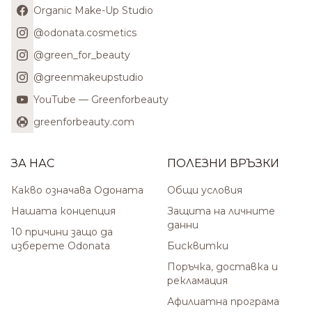
Organic Make-Up Studio
@odonata.cosmetics
@green_for_beauty
@greenmakeupstudio
YouTube — Greenforbeauty
greenforbeauty.com
ЗА НАС
ПОЛЕЗНИ ВРЪЗКИ
Какво означава Одоната
Общи условия
Нашата концепция
Защита на личните
данни
10 причини защо да
изберете Odonata
Бисквитки
Поръчка, доставка и
рекламация
Афилиатна програма