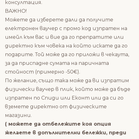
консултация.
ВАЖНО!
Можете да изберете дали да получите
електронен ваучер с промо код изпратен на
имейл към вас и вие да го препратите или
директно към човека на който искате да го
подарите. Той може да го приложи в чекаута,
за да приспадне сумата на паричната
стойност (примерно -50€).
По желание, също така може да ви изпратим
физически ваучер в плик, който може да бъде
изпратен по Спиди или Еконт или да си го
вземете директно от физическите
магазини.
( можете да отбележите коя опция
желаете в допълнителни бележки, преди