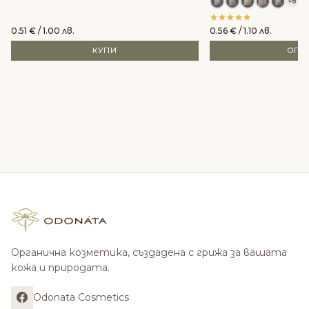
+8
0.51
€
/ 1.00 лв.
0.56
€
/ 1.10 лв.
КУПИ
ОПЦ
Органична козметика, създадена с грижа за вашата
кожа и природата.
Odonata Cosmetics