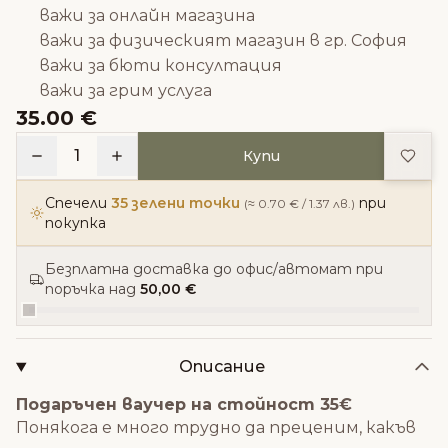
важи за онлайн магазина
важи за физическият магазин в гр. София
важи за бюти консултация
важи за грим услуга
35.00 €
Доба
1
Купи
Спечели
35 зелени точки
при
(≈ 0.70 € / 1.37 лв.)
покупка
Безплатна доставка до офис/автомат при
поръчка над
50,00 €
Описание
Подаръчен ваучер на стойност 35€
Понякога е много трудно да преценим, какъв