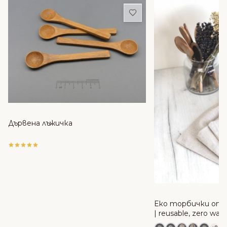
Добави в любими
Дървена лъжичка
Еко торбички от 
| reusable, zero was