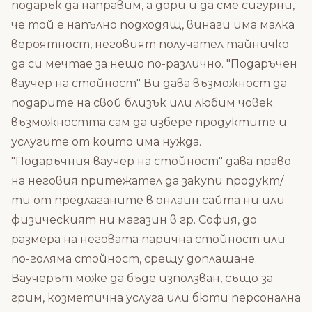
подарък да направим, а дори и да сме сигурни,
че той е напълно подходящ, винаги има малка
вероятност, неговият получател тайничко
да си мечтае за нещо по-различно. "Подаръчен
ваучер на стойност" Ви дава възможност да
подарите на свой близък или любим човек
възможността сам да избере продуктите и
услугите от които има нужда.
"Подаръчния ваучер на стойност" дава право
на неговия притежател да закупи продукт/
ти от предлаганите в онлаин сайта ни или
физическият ни магазин в гр. София, до
размера на неговата парична стойност или
по-голяма стойност, срещу доплащане.
Ваучерът може да бъде използван, също за
грим, козметична услуга или бюти персонална