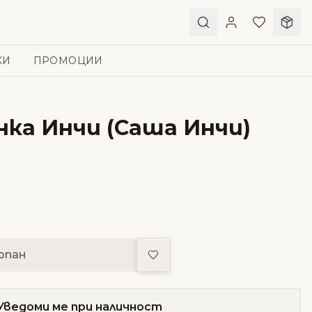
КИ
ПРОМОЦИИ
нка Инчи (Саша Инчи)
Добави в любими
рпан
Уведоми ме при наличност