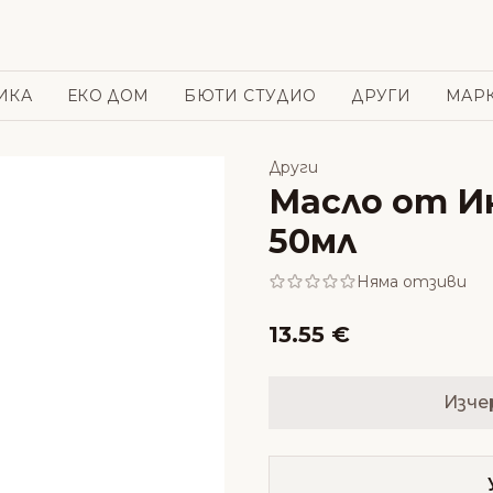
ИКА
ЕКО ДОМ
БЮТИ СТУДИО
ДРУГИ
МАР
Други
Масло от И
50мл
Няма отзиви
13.55 €
Изче