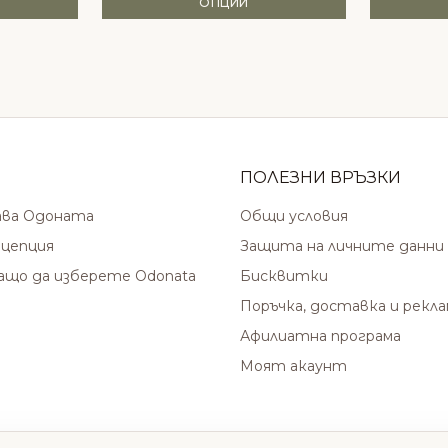
ОПЦИИ
ПОЛЕЗНИ ВРЪЗКИ
ава Одоната
Общи условия
цепция
Защита на личните данни
защо да изберете Odonata
Бисквитки
Поръчка, доставка и рекл
Афилиатна програма
Моят акаунт