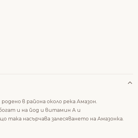
е родено в района около река Амазон.
 богат и на йод и витамин А и
що така насърчава залесяването на Амазонка.