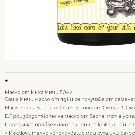
Масло от Инка Инчи 50мл
Саша Инчи масло от ядки се получава от семената 
Маслото на Sacha Inchi се състои от Омега 3, О
Е.Производството на масло от Sacha Inchi е ус
Подпомага проблемната акнеична кожа и нейно
> Изключително успокояващо при суха или раздр