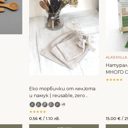
ALKEMILLA
Натуралн
МНОГО С
Alkemilla
Еко торбички от лен,юта
и памук | reusable, zero
waste
+8
0.56
€
/ 1.10 лв.
15.00
€
/ 2