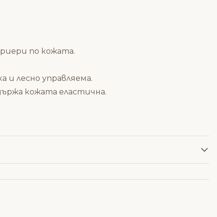
риери по кожата.
а и лесно управляема.
държа кожата еластична.