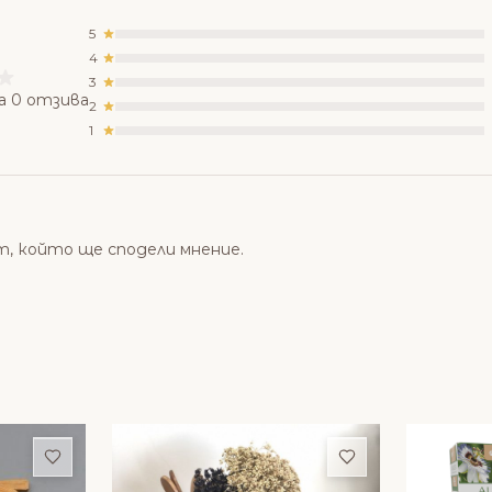
5
4
3
а 0 отзива
2
1
т, който ще сподели мнение.
Добави в любими
Добави в люби