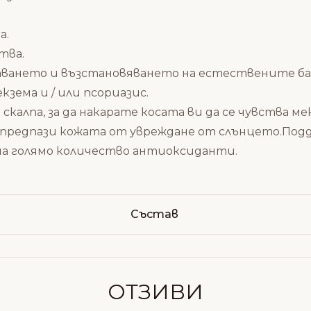
а.
тва.
епването и възстановяването на естествените ба
кзема и / или псориазис.
алпа, за да накарате косата ви да се чувства мек
се предпази кожата от увреждане от слънцето.Под
 на голямо количество антиоксиданти.
Състав
ОТЗИВИ