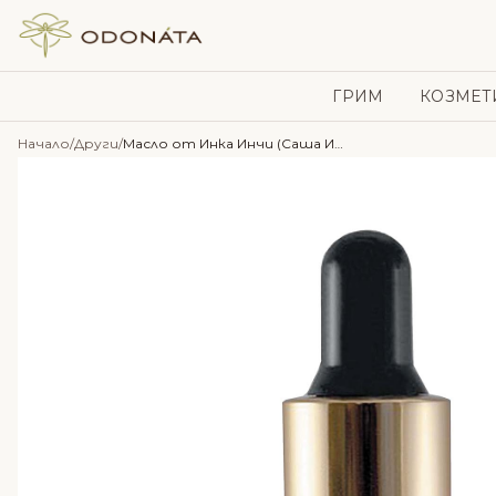
Skip to content
ГРИМ
КОЗМЕТ
Начало
/
Други
/
Масло от Инка Инчи (Саша Инчи) 50мл