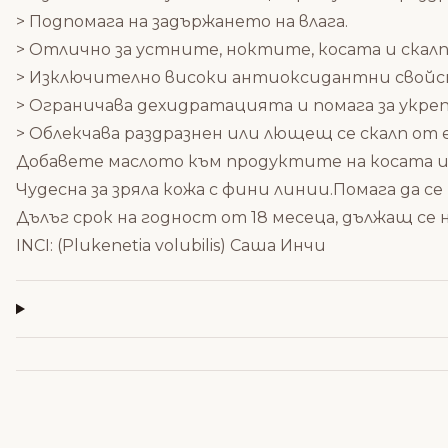
> Подпомага на задържането на влага.
> Отлично за устните, ноктите, косата и скалп
> Изключително високи антиоксидантни свойс
> Ограничава дехидратацията и помага за укр
> Облекчава раздразнен или лющещ се скалп от е
Добавете маслото към продуктите на косата и ск
Чудесна за зряла кожа с фини линии.Помага да 
Дълъг срок на годност от 18 месеца, дължащ се
INCI: (Plukenetia volubilis) Саша Инчи