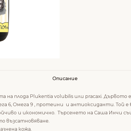
Описание
на плода Plukentia volubilis или pracaxi. Дървото 
мега 6, Омега 9 , протеини и антиоксиданти. Той е
тойчиво и икономично. Търсенето на Саша Инчи съ
то възсатновяване.
азнена кожа.