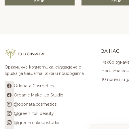
КУПИ
КУПИ
ЗА НАС
Какво означ
Органична козметика, създадена с
Нашата кон
грижа за вашата кожа и природата.
10 причини 
Odonata Cosmetics
Organic Make-Up Studio
@odonata.cosmetics
@green_for_beauty
@greenmakeupstudio