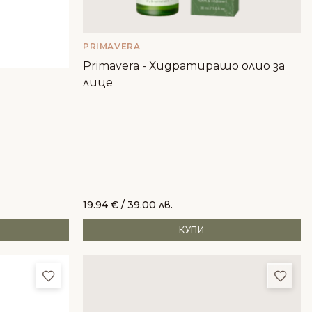
PRIMAVERA
Primavera - Хидратиращо олио за
лице
19.94
€
/ 39.00 лв.
КУПИ
Добави в любими
Доба