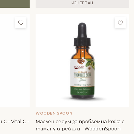
ИЗЧЕРПАН
Добави в любими
Доба
WOODEN SPOON
 - Vital C -
Маслен серум за проблемна кожа с
таману и рейши - WoodenSpoon