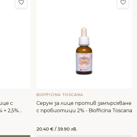
Добави в любими
Доба
BIOFFICINA TOSCANA
ице с
Серум за лице против замърсяване
 + 2,5%
с пробиотици 2% - Biofficina Toscana
ana
20.40
€
/ 39.90 лв.