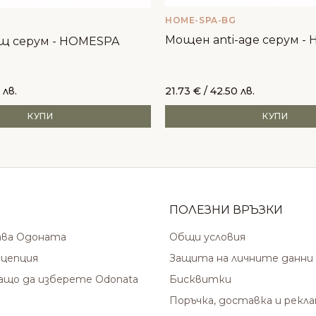
HOME-SPA-BG
G
Мощен anti-age серум -
щ серум - HOMESPA
 лв.
21.73
€
/ 42.50 лв.
КУПИ
КУПИ
ПОЛЕЗНИ ВРЪЗКИ
ава Одоната
Общи условия
цепция
Защита на личните данни
защо да изберете Odonata
Бисквитки
Поръчка, доставка и рекл