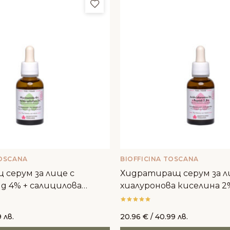
и
Добави в любими
TOSCANA
BIOFFICINA TOSCANA
серум за лице с
Хидратиращ серум за л
д 4% + салицилова
хиалуронова киселина 2%
 - Biofficina Toscana
пептиди - Biofficina Tosc
 лв.
20.96
€
/ 40.99 лв.