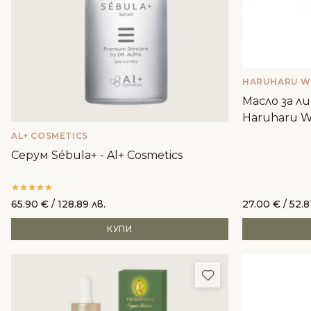
HARUHARU 
Масло за ли
Haruharu 
AL+ COSMETICS
Серум Sébula+ - Al+ Cosmetics
65.90
€
/ 128.89 лв.
27.00
€
/ 52.8
КУПИ
Добави в любим