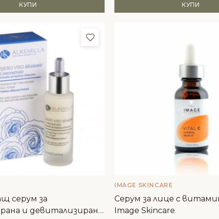
КУПИ
КУПИ
и
Добави в любими
IMAGE SKINCARE
щ серум за
Серум за лице с витамин С
рана и девитализирана
Image Skincare