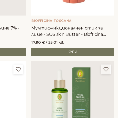
BIOFFICINA TOSCANA
ина 7% -
Мултифункционалнен стик за
лице - SOS skin Butter - Biofficina
Toscana
17.90
€
/ 35.01 лв.
КУПИ
Добави в любими
Доба