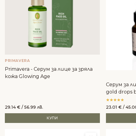
PRIMAVERA
Primavera - Серум за лице за зряла
кожа Glowing Age
Серум за лице
gold drops 
29.14
€
/ 56.99 лв.
23.01
€
/ 45.0
КУПИ