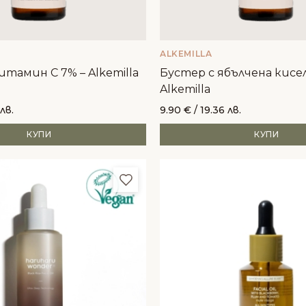
ALKEMILLA
итамин C 7% – Alkemilla
Бустер с ябълчена кисел
Alkemilla
 лв.
9.90
€
/ 19.36 лв.
КУПИ
КУПИ
и
Добави в любими