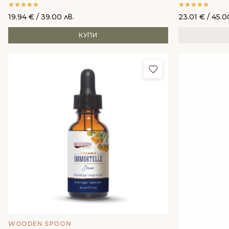
витамин Е 2% - Biofficina Toscana
кожа - Alkem
19.94
€
/ 39.00 лв.
23.01
€
/ 45.0
КУПИ
Добави в любим
WOODEN SPOON