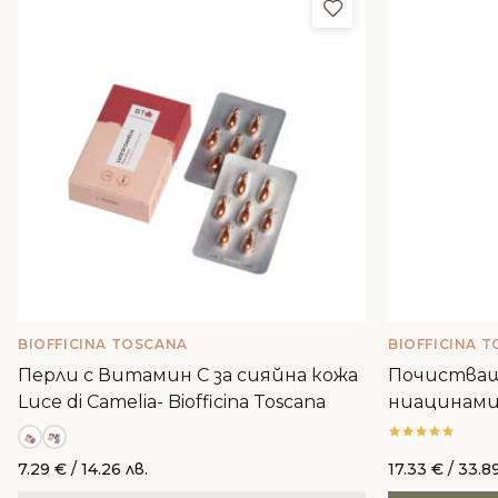
Добави в любим
BIOFFICINA TOSCANA
BIOFFICINA 
Перли с Витамин С за сияйна кожа
Почистващ 
Luce di Camelia- Biofficina Toscana
ниацинами
киселина 2%
7.29
€
/ 14.26 лв.
17.33
€
/ 33.89