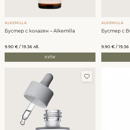
ALKEMILLA
ALKEMILLA
Бустер с колаген – Alkemilla
Бустер с В
9.90
€
/ 19.36 лв.
9.90
€
/ 19.36
КУПИ
Добави в любим