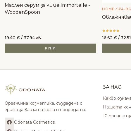
Маслен серум за лице Immortelle -
HOME-SPA-B
WoodenSpoon
Овлажнява
19.40
€
/ 37.94 лв.
16.62
€
/ 32.51
КУПИ
ЗА НАС
Какво означ
Органична козметика, създадена с
Нашата кон
грижа за вашата кожа и природата.
10 причини 
Odonata Cosmetics