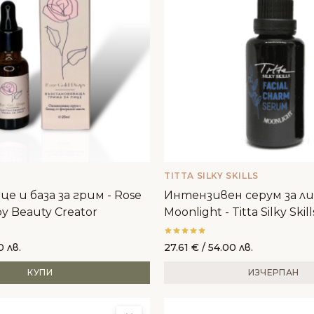
TITTA SILKY SKILLS
 и база за грим - Rose
Интензивен серум за л
by Beauty Creator
Moonlight - Titta Silky Skill
0 лв.
27.61
€
/ 54.00 лв.
КУПИ
ИЗЧЕРПАН