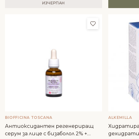
ИЗЧЕРПАН
Добави в любим
BIOFFICINA TOSCANA
ALKEMILLA
Антиоксидантен регенериращ
Хидратира
серум за лице с бизаболол 2% +
дехидрати