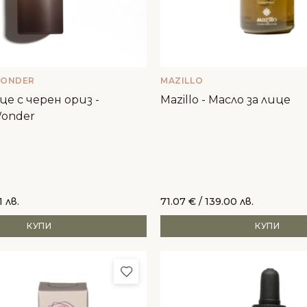
WONDER
MAZILLO
це с черен ориз -
Mazillo - Масло за лице
Wonder
1 лв.
71.07
€
/ 139.00 лв.
КУПИ
КУПИ
и
Добави в любими