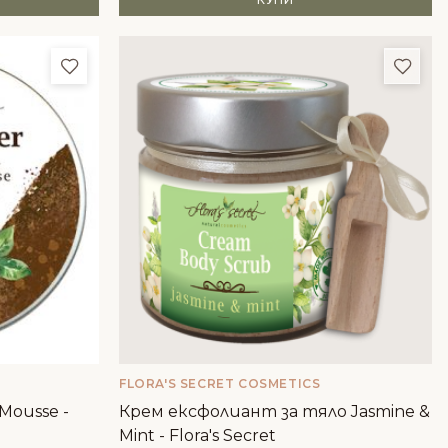
Добави в любими
Доба
FLORA'S SECRET COSMETICS
Mousse -
Крем ексфолиант за тяло Jasmine &
Mint - Flora's Secret