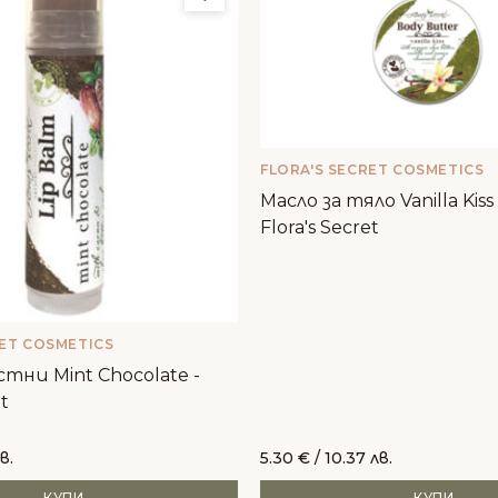
FLORA'S SECRET COSMETICS
Масло за тяло Vanilla Kiss
Flora's Secret
RET COSMETICS
стни Mint Chocolate -
et
в.
5.30
€
/ 10.37 лв.
КУПИ
КУПИ