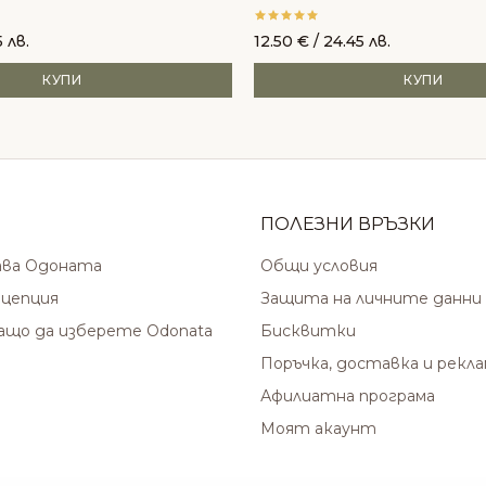
 лв.
12.50
€
/ 24.45 лв.
КУПИ
КУПИ
ПОЛЕЗНИ ВРЪЗКИ
ава Одоната
Общи условия
цепция
Защита на личните данни
защо да изберете Odonata
Бисквитки
Поръчка, доставка и рекл
Афилиатна програма
Моят акаунт