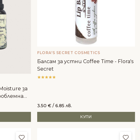
FLORA'S SECRET COSMETICS
Балсам за устни Coffee Time - Flora's
Secret
Moisture за
роблемна
3.50
€
/ 6.85 лв.
КУПИ
Добави в любими
Доба