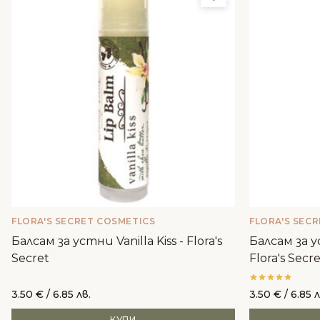
FLORA'S SECRET COSMETICS
FLORA'S SEC
Балсам за устни Vanilla Kiss - Flora's
Балсам за у
Secret
Flora's Secr
3.50
€
/ 6.85 лв.
3.50
€
/ 6.85 л
КУПИ