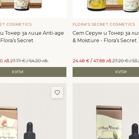
RET COSMETICS
FLORA'S SECRET COSMETICS
 Тонер за лице Anti-age
Сет Серум и Тонер за ли
 Flora’s Secret
& Moisture - Flora’s Secret
0 лв.
27.71
€
/ 54.20 лв.
24.48
€
/ 47.88 лв.
27.20
€
/ 53.
КУПИ
КУПИ
и
Добави в любими