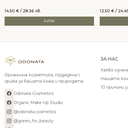
14.50
€
/ 28.36 лв.
12.50
€
/ 24.45
КУПИ
ЗА НАС
Какво означ
Органична козметика, създадена с
Нашата кон
грижа за вашата кожа и природата.
10 причини 
Odonata Cosmetics
Organic Make-Up Studio
@odonata.cosmetics
@green_for_beauty