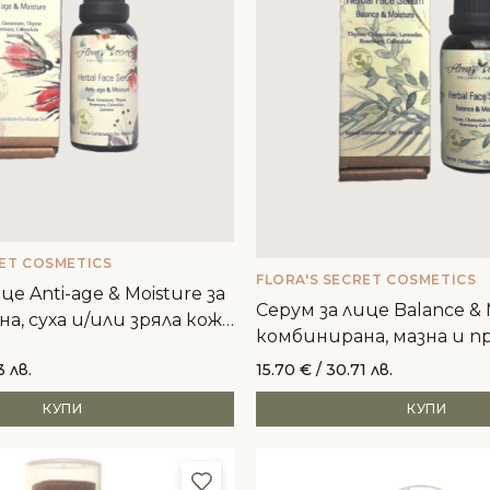
RET COSMETICS
FLORA'S SECRET COSMETICS
це Anti-age & Moisture за
Серум за лице Balance & 
а, суха и/или зряла кожа
комбинирана, мазна и п
кожа - 30мл
3 лв.
15.70
€
/ 30.71 лв.
КУПИ
КУПИ
и
Добави в любими