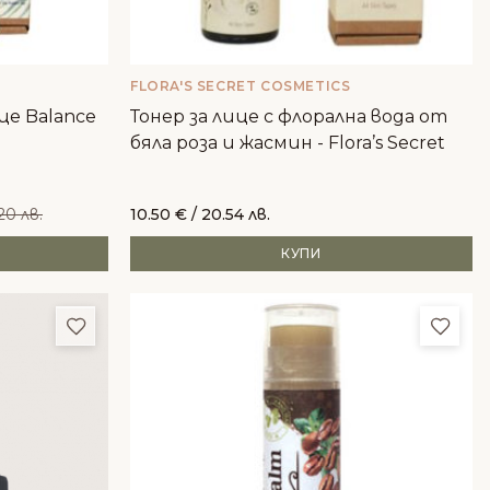
FLORA'S SECRET COSMETICS
це Balance
Тонер за лице с флорална вода от
бяла роза и жасмин - Flora’s Secret
20 лв.
10.50
€
/ 20.54 лв.
КУПИ
Добави в любими
Доба