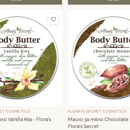
и
Добави в любими
RET COSMETICS
FLORA'S SECRET COSMETICS
 Vanilla Kiss - Flora's
Масло за тяло Chocolate 
Flora's Secret