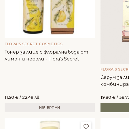
FLORA'S SECRET COSMETICS
Тонер за лице с флорална вода от
лимон и нероли - Flora’s Secret
FLORA'S SEC
Серум за ли
комбиниран
- 30мл
11.50
€
/ 22.49 лв.
19.80
€
/ 38.7
ИЗЧЕРПАН
Добави в любим