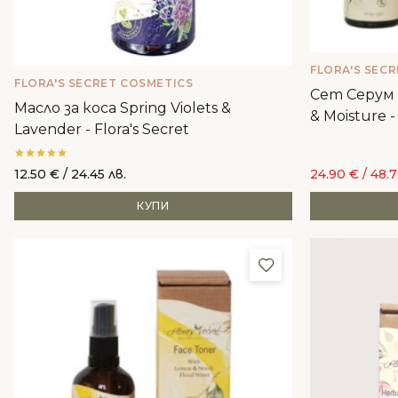
FLORA'S SEC
FLORA'S SECRET COSMETICS
Сет Серум и
Масло за коса Spring Violets &
& Moisture -
Lavender - Flora's Secret
12.50
€
/ 24.45 лв.
24.90
€
/ 48.7
КУПИ
Добави в любим