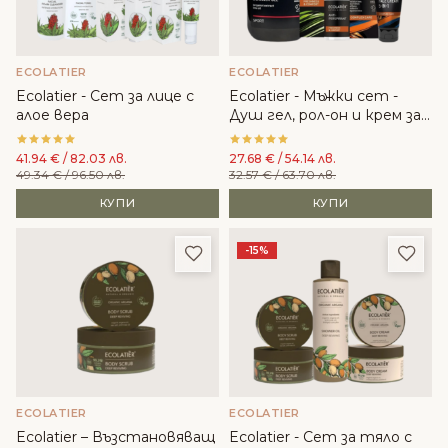
ECOLATIER
ECOLATIER
Ecolatier - Сет за лице с
Ecolatier - Мъжки сет -
алое вера
Душ гел, рол-он и крем за
лице
41.94
€
/ 82.03 лв.
27.68
€
/ 54.14 лв.
49.34
€
/ 96.50 лв.
32.57
€
/ 63.70 лв.
КУПИ
КУПИ
Добави в любими
Доба
-15%
ECOLATIER
ECOLATIER
Ecolatier – Възстановяващ
Ecolatier - Сет за тяло с