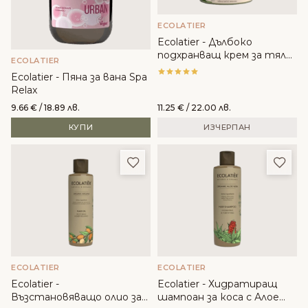
ECOLATIER
Ecolatier - Дълбоко
подхранващ крем за тяло
ECOLATIER
с органично авокадо
Ecolatier - Пяна за вана Spa
Relax
9.66
€
/ 18.89 лв.
11.25
€
/ 22.00 лв.
КУПИ
ИЗЧЕРПАН
Добави в любими
Доба
ECOLATIER
ECOLATIER
Ecolatier -
Ecolatier - Хидратиращ
Възстановяващо олио за
шампоан за коса с Алое