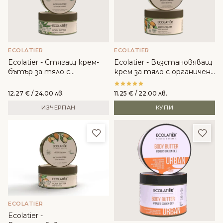
ECOLATIER
ECOLATIER
Ecolatier - Стягащ крем-
Ecolatier - Възстановяващ
бътър за тяло с
крем за тяло с органичен
Органичен канабис
арган
12.27
€
/ 24.00 лв.
11.25
€
/ 22.00 лв.
ИЗЧЕРПАН
КУПИ
Добави в любими
Доба
ECOLATIER
Ecolatier -