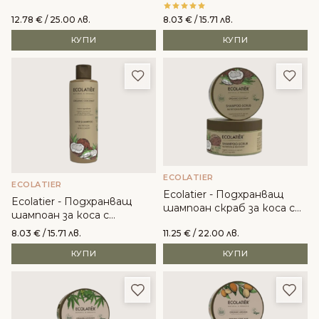
коса с органичен арган
вера
12.78
€
/ 25.00 лв.
8.03
€
/ 15.71 лв.
КУПИ
КУПИ
Добави в любими
Доба
ECOLATIER
ECOLATIER
Ecolatier - Подхранващ
Ecolatier - Подхранващ
шампоан скраб за коса с
шампоан за коса с
органичен кокос
органичен кокос
8.03
€
/ 15.71 лв.
11.25
€
/ 22.00 лв.
КУПИ
КУПИ
Добави в любими
Доба