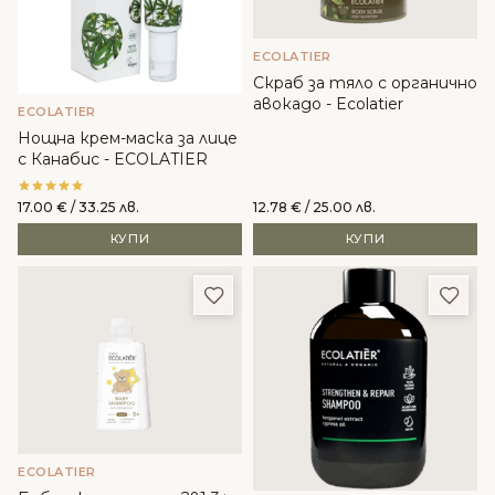
ECOLATIER
Скраб за тяло с органично
авокадо - Ecolatier
ECOLATIER
Нощна крем-маска за лице
с Канабис - ECOLATIER
17.00
€
/ 33.25 лв.
12.78
€
/ 25.00 лв.
КУПИ
КУПИ
Добави в любими
Доба
ECOLATIER