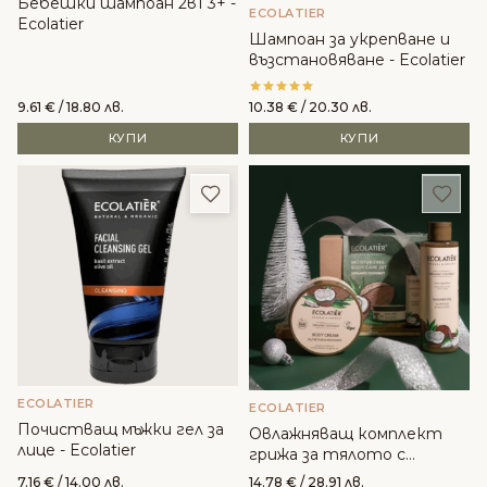
Бебешки шампоан 2в1 3+ -
ECOLATIER
Ecolatier
Шампоан за укрепване и
възстановяване - Ecolatier
9.61
€
/ 18.80 лв.
10.38
€
/ 20.30 лв.
КУПИ
КУПИ
Добави в любими
Доба
ECOLATIER
ECOLATIER
Почистващ мъжки гел за
Oвлажняващ комплект
лице - Ecolatier
грижа за тялото с
органичен кокос - Ecolatier
7.16
€
/ 14.00 лв.
14.78
€
/ 28.91 лв.