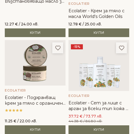
Възстановяващо масло за
ECOLATIER
тяло с органичен арган
Ecolatier - Крем за тяло с
масла World's Golden Oils
12.27
€
/ 24.00 лв.
12.78
€
/ 25.00 лв.
КУПИ
КУПИ
Добави в любими
Доба
-15%
ECOLATIER
ECOLATIER
Ecolatier - Подхранващ
Ecolatier - Сет за лице с
крем за тяло с органичен
арган за всеки тип кожа -
кокос
Мляко за лице, дневен и
37.72
€
/ 73.77 лв.
нощен крем
11.25
€
/ 22.00 лв.
44.38
€
/ 86.80 лв.
КУПИ
КУПИ