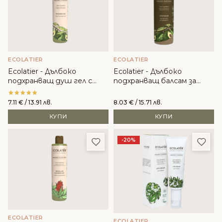
ECOLATIER
ECOLATIER
Ecolatier - Дълбоко
Ecolatier - Дълбоко
подхранващ душ гел с
подхранващ балсам за
органично авокадо
коса с органично авокадо
7.11
€
/ 13.91 лв.
8.03
€
/ 15.71 лв.
КУПИ
КУПИ
Добави в любими
Доба
-20%
ECOLATIER
ECOLATIER