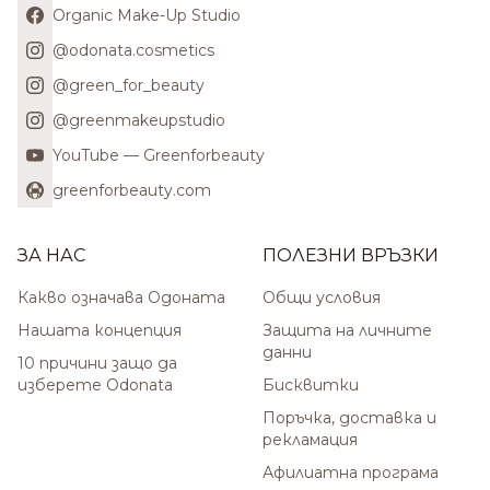
Organic Make-Up Studio
@odonata.cosmetics
@green_for_beauty
@greenmakeupstudio
YouTube — Greenforbeauty
greenforbeauty.com
ЗА НАС
ПОЛЕЗНИ ВРЪЗКИ
Какво означава Одоната
Общи условия
Нашата концепция
Защита на личните
данни
10 причини защо да
изберете Odonata
Бисквитки
Поръчка, доставка и
рекламация
Афилиатна програма