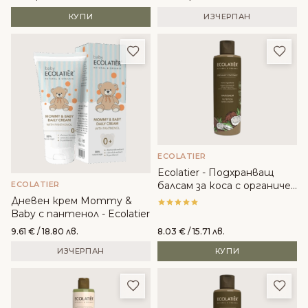
КУПИ
ИЗЧЕРПАН
Добави в любими
Доба
ECOLATIER
Ecolatier - Подхранващ
ECOLATIER
балсам за коса с органичен
кокос
Дневен крем Mommy &
Baby с пантенол - Ecolatier
9.61
€
/ 18.80 лв.
8.03
€
/ 15.71 лв.
ИЗЧЕРПАН
КУПИ
Добави в любими
Доба