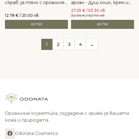
скраб за тяло с органичен
арган - Душ олио, крем и
арган
скраб за тяло
27.25
€
/ 53.30 лв.
12.78
€
/ 25.00 лв.
32.06
€
/ 62.70 лв.
КУПИ
КУПИ
→
1
2
3
4
Органична козметика, създадена с грижа за вашата
кожа и природата.
Odonata Cosmetics