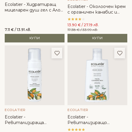
Ecolatier - Хидратиращ
Ecolatier - Околоочен крем
мицеларен душ гел с Алое
с органичен канабис и
вера
хиалурон
13.90
€
/ 27.19 лв.
7.11
€
/ 13.91 лв.
17.38
€
/ 33.99 лв.
КУПИ
КУПИ
Добави в любими
Доба
ECOLATIER
ECOLATIER
Ecolatier -
Ecolatier -
Ревитализираща
Ревитализиращо
почистваща пяна с
почистващо мляко с