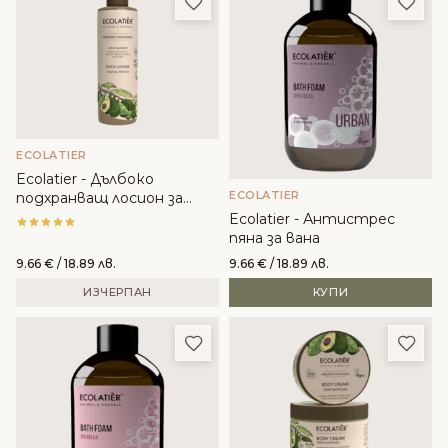
Добави в любими
Доба
ECOLATIER
Ecolatier - Дълбоко
ECOLATIER
подхранващ лосион за
тяло с органично авокадо
Ecolatier - Антистрес
пяна за вана
9.66
€
/ 18.89 лв.
9.66
€
/ 18.89 лв.
ИЗЧЕРПАН
КУПИ
Добави в любими
Доба