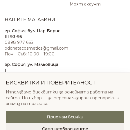
Моят акаунт
НАШИТЕ МАГАЗИНИ
гр. София, бул. Цар Борис
III 93-95
0898 977 665
odonatacosmetics@gmail.com
Пон – Съб: 10:00 – 19:00
гр. София, ул. Мальовица
1
0876 185 022
sales@odonatacosmetics.com
БИСКВИТКИ И ПОВЕРИТЕЛНОСТ
Пон – Съб: 10:00 – 19:30;
Използваме бисквитки за основната работа на
Нед: 11:00 – 18:00
сайта. По избор — за персонализирани препоръки и
анализ на трафика.
Приемам всички
© 2026 Одоната Козметикс ООД. Всички права
запазени.
Само необходимите
Политика за поверителност
Общи условия