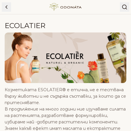
Skip to content
ECOLATIER
Козметиката ESOLATIER® е етична, не е тествана
върху животни и не съдържа съставки, за които да се
притеснявате.
В продължение на много години ние изучаваме силата
на растенията, разработваме формулировки,
избираме най -добрите растителни компоненти.
Знаем какъв ефект имат маслата и екстрактите