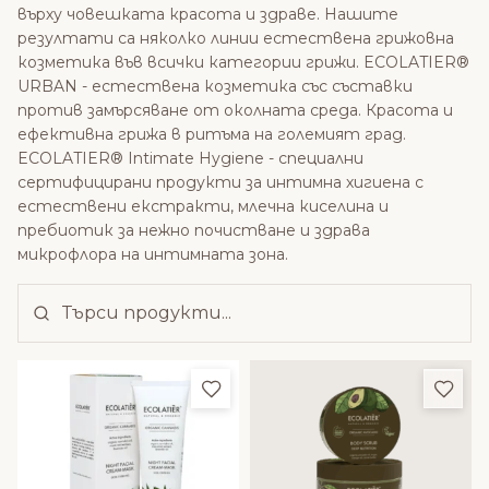
върху човешката красота и здраве. Нашите
резултати са няколко линии естествена грижовна
козметика във всички категории грижи. ECOLATIER®
URBAN - естествена козметика със съставки
против замърсяване oт околната среда. Красота и
ефективна грижа в ритъма на големият град.
ECOLATIER® Intimate Hygiene - специални
сертифицирани продукти за интимна хигиена с
естествени екстракти, млечна киселина и
пребиотик за нежно почистване и здрава
микрофлора на интимната зона.
Добави в любими
Доба