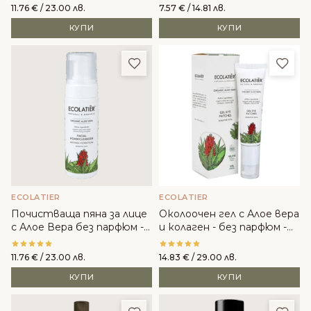
органичен арган и
органичен арган
11.76
€
/ 23.00 лв.
7.57
€
/ 14.81 лв.
пантенол
КУПИ
КУПИ
Добави в любими
Доба
ECOLATIER
ECOLATIER
Почистваща пяна за лице
Околоочен гел с Алое вера
с Алое Вера без парфюм -
и колаген - без парфюм -
ECOLATIER
ECOLATIER
11.76
€
/ 23.00 лв.
14.83
€
/ 29.00 лв.
КУПИ
КУПИ