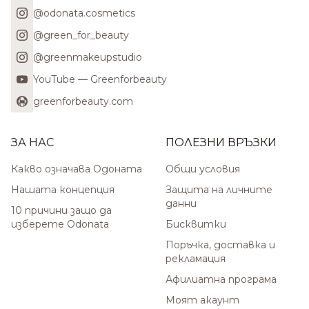
@odonata.cosmetics
@green_for_beauty
@greenmakeupstudio
YouTube — Greenforbeauty
greenforbeauty.com
ЗА НАС
ПОЛЕЗНИ ВРЪЗКИ
Какво означава Одоната
Общи условия
Нашата концепция
Защита на личните
данни
10 причини защо да
изберете Odonata
Бисквитки
Поръчка, доставка и
рекламация
Афилиатна програма
Моят акаунт