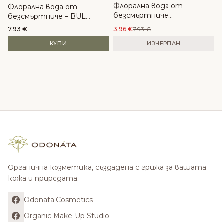
Флорална вода от
Флорална вода от
безсмъртниче
безсмъртниче – BUL
(Helichrysum italicum) - BUL
INNOVATION
7.93
€
3.96
€
7.93
€
INNOVATION
КУПИ
ИЗЧЕРПАН
Органична козметика, създадена с грижа за вашата
кожа и природата.
Odonata Cosmetics
Organic Make-Up Studio