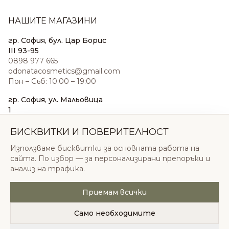
НАШИТЕ МАГАЗИНИ
гр. София, бул. Цар Борис
III 93-95
0898 977 665
odonatacosmetics@gmail.com
Пон – Съб: 10:00 – 19:00
гр. София, ул. Мальовица
1
0876 185 022
sales@odonatacosmetics.com
БИСКВИТКИ И ПОВЕРИТЕЛНОСТ
Пон – Съб: 10:00 – 19:30;
Използваме бисквитки за основната работа на
Нед: 11:00 – 18:00
сайта. По избор — за персонализирани препоръки и
анализ на трафика.
Приемам всички
© 2026 Одоната Козметикс ООД. Всички права
запазени.
Само необходимите
Политика за поверителност
Общи условия
Бисквитки