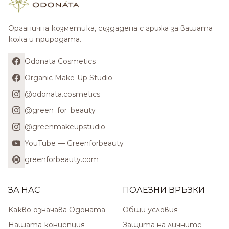
Органична козметика, създадена с грижа за вашата
кожа и природата.
Odonata Cosmetics
Organic Make-Up Studio
@odonata.cosmetics
@green_for_beauty
@greenmakeupstudio
YouTube — Greenforbeauty
greenforbeauty.com
ЗА НАС
ПОЛЕЗНИ ВРЪЗКИ
Какво означава Одоната
Общи условия
Нашата концепция
Защита на личните