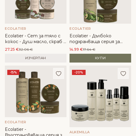
ECOLATIER
ECOLATIER
Ecolatier - Сет за тяло с
Ecolatier - Дълбоко
кокос - Душ масло, скраб и
подхранваща серия за
масло за тяло
коса с Авокадо - Шампоан
27.25
€
32.06
€
14.99
€
17.64
€
и маска
ИЗЧЕРПАН
КУПИ
Добави в любими
Доба
-15%
-20%
ECOLATIER
Ecolatier -
ALKEMILLA
Възстановяваща серия за