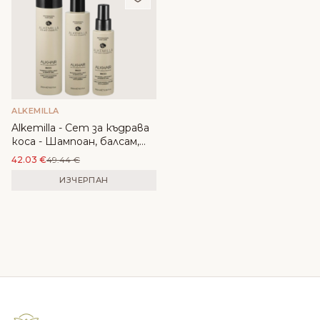
ALKEMILLA
Alkemilla - Сет за къдрава
коса - Шампоан, балсам,
гел за къдрици
42.03
€
49.44
€
ИЗЧЕРПАН