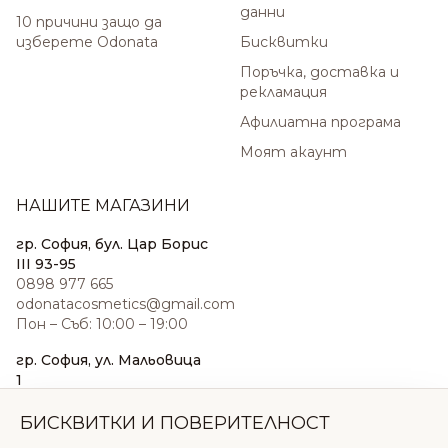
данни
10 причини защо да
изберете Odonata
Бисквитки
Поръчка, доставка и
рекламация
Афилиатна програма
Моят акаунт
НАШИТЕ МАГАЗИНИ
гр. София, бул. Цар Борис
III 93-95
0898 977 665
odonatacosmetics@gmail.com
Пон – Съб: 10:00 – 19:00
гр. София, ул. Мальовица
1
0876 185 022
sales@odonatacosmetics.com
БИСКВИТКИ И ПОВЕРИТЕЛНОСТ
Пон – Съб: 10:00 – 19:30;