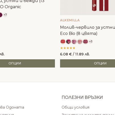
и, устни и вежди (13
AO Organic
+7
ALKEMILLA
Молив-червило за устни 
Eco Bio (8 цвята)
+3
лв.
6.08
€
/ 11.89 лв.
ОПЦИИ
ОПЦИИ
ПОЛЕЗНИ ВРЪЗКИ
ава Одоната
Общи условия