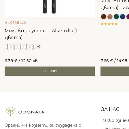
Моливи: оч
цвята) - Z
ALKEMILLA
Моливи за устни - Alkemilla (10
цвята)
+5
6.39
€
/ 12.50 лв.
7.66
€
/ 14.98 
ОПЦИИ
ЗА НАС
Какво означ
Органична козметика, създадена с