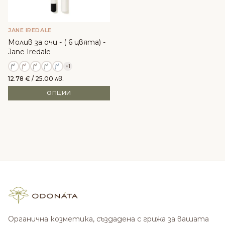
JANE IREDALE
Молив за очи - ( 6 цвята) -
Jane Iredale
+1
12.78
€
/ 25.00 лв.
ОПЦИИ
Органична козметика, създадена с грижа за вашата