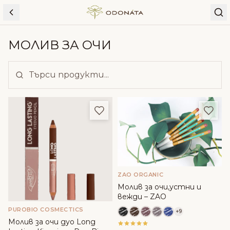
Skip to content
МОЛИВ ЗА ОЧИ
Добави в любими
Доба
ZAO ORGANIC
Молив за очи,устни и
вежди – ZAO
PUROBIO COSMECTICS
+9
Молив за очи дуо Long