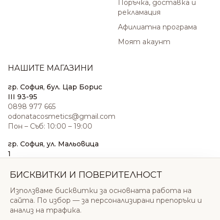
Поръчка, доставка и
рекламация
Афилиатна програма
Моят акаунт
НАШИТЕ МАГАЗИНИ
гр. София, бул. Цар Борис
III 93-95
0898 977 665
odonatacosmetics@gmail.com
Пон – Съб: 10:00 – 19:00
гр. София, ул. Мальовица
1
0876 185 022
sales@odonatacosmetics.com
БИСКВИТКИ И ПОВЕРИТЕЛНОСТ
Пон – Съб: 10:00 – 19:30;
Използваме бисквитки за основната работа на
Нед: 11:00 – 18:00
сайта. По избор — за персонализирани препоръки и
анализ на трафика.