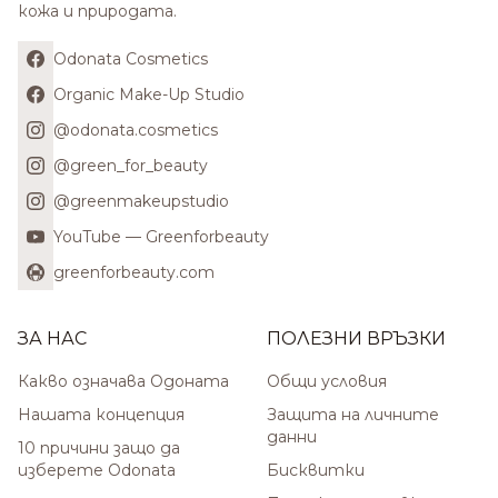
кожа и природата.
Odonata Cosmetics
Organic Make-Up Studio
@odonata.cosmetics
@green_for_beauty
@greenmakeupstudio
YouTube — Greenforbeauty
greenforbeauty.com
ЗА НАС
ПОЛЕЗНИ ВРЪЗКИ
Какво означава Одоната
Общи условия
Нашата концепция
Защита на личните
данни
10 причини защо да
изберете Odonata
Бисквитки