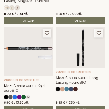
Lasting Kingsize - PuroBio
11.00
€
/ 21.51 лв.
11.25
€
/ 22.00 лв.
ОПЦИИ
ОПЦИИ
Добави в любими
Доба
PUROBIO COSMECTICS
Молив очна линия Long
PUROBIO COSMECTICS
Lasting - puroBIO
Молив очна линия Kajal -
puroBIO
+2
6.90
€
/ 13.50 лв.
8.95
€
/ 17.50 лв.