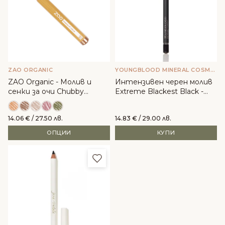
ZAO ORGANIC
YOUNGBLOOD MINERAL COSMETICS
ZAO Organic - Молив и
Интензивен черен молив
сенки за очи Chubby
Extreme Blackest Black -
Jumbo
YOUNGBLOOD
14.06
€
/ 27.50 лв.
14.83
€
/ 29.00 лв.
ОПЦИИ
КУПИ
Добави в любими