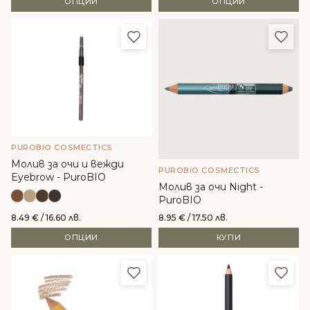
ОПЦИИ
ОПЦИИ
Добави в любими
Доба
PUROBIO COSMECTICS
Молив за очи и вежди
PUROBIO COSMECTICS
Eyebrow - PuroBIO
Молив за очи Night -
PuroBIO
8.49
€
/ 16.60 лв.
8.95
€
/ 17.50 лв.
ОПЦИИ
КУПИ
Добави в любими
Доба