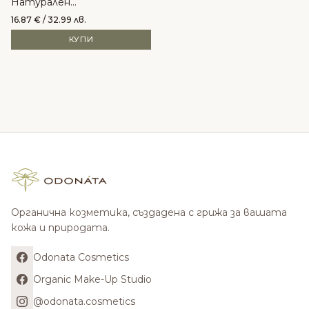
Натурален
лакочистител без
16.87
€
/ 32.99 лв.
ацетон
КУПИ
Органична козметика, създадена с грижа за вашата
кожа и природата.
Odonata Cosmetics
Organic Make-Up Studio
@odonata.cosmetics