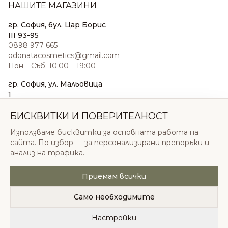
НАШИТЕ МАГАЗИНИ
гр. София, бул. Цар Борис
III 93-95
0898 977 665
odonatacosmetics@gmail.com
Пон – Съб: 10:00 – 19:00
гр. София, ул. Мальовица
1
0876 185 022
sales@odonatacosmetics.com
БИСКВИТКИ И ПОВЕРИТЕЛНОСТ
Пон – Съб: 10:00 – 19:30;
Използваме бисквитки за основната работа на
Нед: 11:00 – 18:00
сайта. По избор — за персонализирани препоръки и
анализ на трафика.
Приемам всички
© 2026 Одоната Козметикс ООД. Всички права
запазени.
Само необходимите
Политика за поверителност
Общи условия
Бисквитки
Настройки