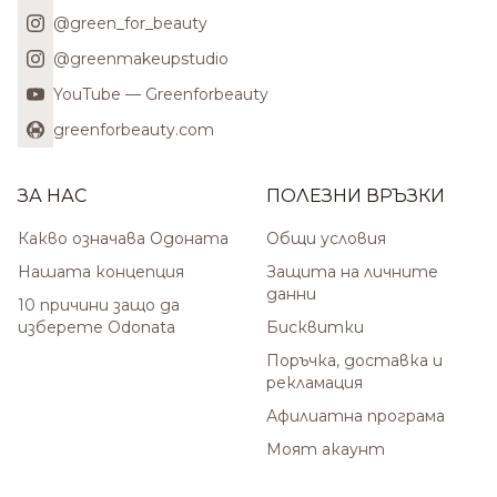
@green_for_beauty
@greenmakeupstudio
YouTube — Greenforbeauty
greenforbeauty.com
ЗА НАС
ПОЛЕЗНИ ВРЪЗКИ
Какво означава Одоната
Общи условия
Нашата концепция
Защита на личните
данни
10 причини защо да
изберете Odonata
Бисквитки
Поръчка, доставка и
рекламация
Афилиатна програма
Моят акаунт