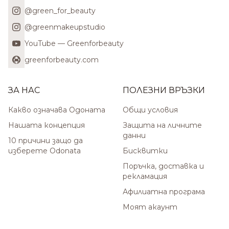
@green_for_beauty
@greenmakeupstudio
YouTube — Greenforbeauty
greenforbeauty.com
ЗА НАС
ПОЛЕЗНИ ВРЪЗКИ
Какво означава Одоната
Общи условия
Нашата концепция
Защита на личните
данни
10 причини защо да
изберете Odonata
Бисквитки
Поръчка, доставка и
рекламация
Афилиатна програма
Моят акаунт