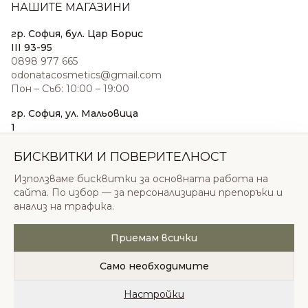
НАШИТЕ МАГАЗИНИ
гр. София, бул. Цар Борис
III 93-95
0898 977 665
odonatacosmetics@gmail.com
Пон – Съб: 10:00 – 19:00
гр. София, ул. Мальовица
1
0876 185 022
sales@odonatacosmetics.com
БИСКВИТКИ И ПОВЕРИТЕЛНОСТ
Пон – Съб: 10:00 – 19:30;
Използваме бисквитки за основната работа на
Нед: 11:00 – 18:00
сайта. По избор — за персонализирани препоръки и
анализ на трафика.
Приемам всички
© 2026 Одоната Козметикс ООД. Всички права
запазени.
Само необходимите
Политика за поверителност
Общи условия
Бисквитки
Настройки