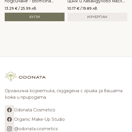
подсичане - Biofficina
цинк и лавандулово масло
Toscana
- AYAN
13.29
€
/ 25.99 лв.
10.17
€
/ 19.89 лв.
КУПИ
ИЗЧЕРПАН
Органична козметика, създадена с грижа за вашата
кожа и природата.
Odonata Cosmetics
Organic Make-Up Studio
@odonata.cosmetics