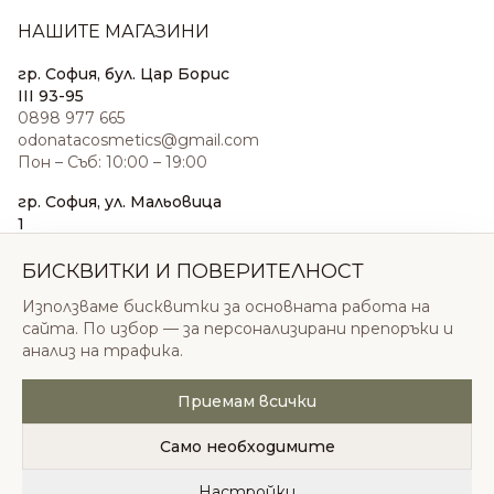
НАШИТЕ МАГАЗИНИ
гр. София, бул. Цар Борис
III 93-95
0898 977 665
odonatacosmetics@gmail.com
Пон – Съб: 10:00 – 19:00
гр. София, ул. Мальовица
1
0876 185 022
sales@odonatacosmetics.com
БИСКВИТКИ И ПОВЕРИТЕЛНОСТ
Пон – Съб: 10:00 – 19:30;
Използваме бисквитки за основната работа на
Нед: 11:00 – 18:00
сайта. По избор — за персонализирани препоръки и
анализ на трафика.
Приемам всички
© 2026 Одоната Козметикс ООД. Всички права
запазени.
Само необходимите
Политика за поверителност
Общи условия
Бисквитки
Настройки