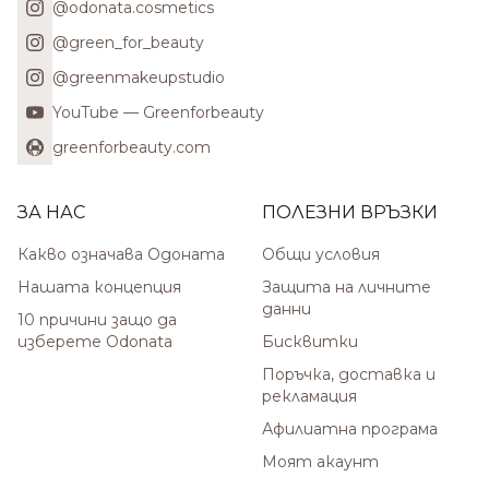
@odonata.cosmetics
@green_for_beauty
@greenmakeupstudio
YouTube — Greenforbeauty
greenforbeauty.com
ЗА НАС
ПОЛЕЗНИ ВРЪЗКИ
Какво означава Одоната
Общи условия
Нашата концепция
Защита на личните
данни
10 причини защо да
изберете Odonata
Бисквитки
Поръчка, доставка и
рекламация
Афилиатна програма
Моят акаунт