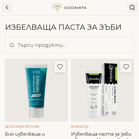
Skip to content
ИЗБЕЛВАЩА ПАСТА ЗА ЗЪБИ
Добави в любими
Доба
WOODEN SPOON
NORDICS
Био избелваща и
Избелваща паста за зъби