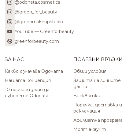
@odonata.cosmetics
@green_for_beauty
@greenmakeupstudio
YouTube — Greenforbeauty
greenforbeauty.com
ЗА НАС
ПОЛЕЗНИ ВРЪЗКИ
Какво означава Одоната
Общи условия
Нашата концепция
Защита на личните
данни
10 причини защо да
изберете Odonata
Бисквитки
Поръчка, доставка и
рекламация
Афилиатна програма
Моят акаунт