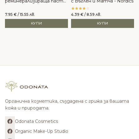
реминерализираща паста
с Въглен и Матча - Nordics
за зъби - Wooden Spoon
7.95
€
/ 15.55 лв.
4.39
€
/ 8.59 лв.
КУПИ
КУПИ
Органична козметика, създадена с грижа за вашата
кожа и природата.
Odonata Cosmetics
Organic Make-Up Studio