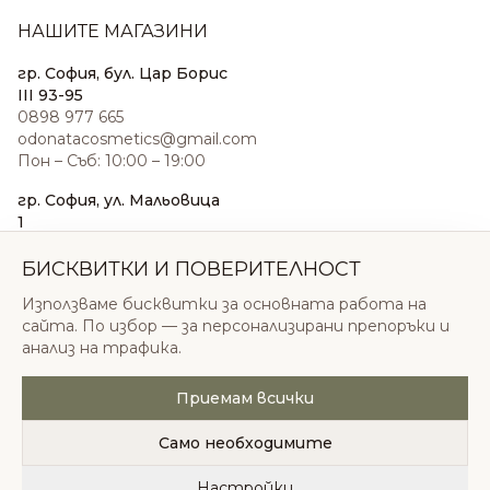
НАШИТЕ МАГАЗИНИ
гр. София, бул. Цар Борис
III 93-95
0898 977 665
odonatacosmetics@gmail.com
Пон – Съб: 10:00 – 19:00
гр. София, ул. Мальовица
1
0876 185 022
sales@odonatacosmetics.com
БИСКВИТКИ И ПОВЕРИТЕЛНОСТ
Пон – Съб: 10:00 – 19:30;
Използваме бисквитки за основната работа на
Нед: 11:00 – 18:00
сайта. По избор — за персонализирани препоръки и
анализ на трафика.
Приемам всички
© 2026 Одоната Козметикс ООД. Всички права
запазени.
Само необходимите
Политика за поверителност
Общи условия
Бисквитки
Настройки