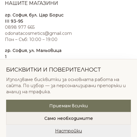
НАШИТЕ МАГАЗИНИ
гр. София, бул. Цар Борис
III 93-95
0898 977 665
odonatacosmetics@gmail.com
Пон – Съб: 10:00 – 19:00
гр. София, ул. Мальовица
1
0876 185 022
sales@odonatacosmetics.com
БИСКВИТКИ И ПОВЕРИТЕЛНОСТ
Пон – Съб: 10:00 – 19:30;
Използваме бисквитки за основната работа на
Нед: 11:00 – 18:00
сайта. По избор — за персонализирани препоръки и
анализ на трафика.
Приемам всички
© 2026 Одоната Козметикс ООД. Всички права
запазени.
Само необходимите
Политика за поверителност
Общи условия
Бисквитки
Настройки