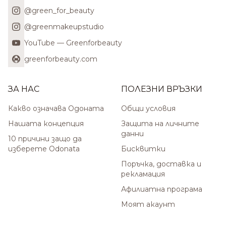
@green_for_beauty
@greenmakeupstudio
YouTube — Greenforbeauty
greenforbeauty.com
ЗА НАС
ПОЛЕЗНИ ВРЪЗКИ
Какво означава Одоната
Общи условия
Нашата концепция
Защита на личните
данни
10 причини защо да
изберете Odonata
Бисквитки
Поръчка, доставка и
рекламация
Афилиатна програма
Моят акаунт