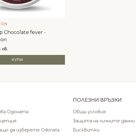
OON
Chocolate fever -
on
 лв.
КУПИ
ПОЛЕЗНИ ВРЪЗКИ
ава Одоната
Общи условия
цепция
Защита на личните данни
защо да изберете Odonata
Бисквитки