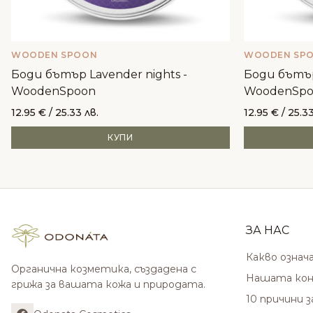
WOODEN SPOON
WOODEN SP
Боди бътър Lavender nights -
Боди бътър 
WoodenSpoon
WoodenSpo
12.95
€
/ 25.33 лв.
12.95
€
/ 25.33
КУПИ
ЗА НАС
Какво означ
Органична козметика, създадена с
Нашата кон
грижа за вашата кожа и природата.
10 причини 