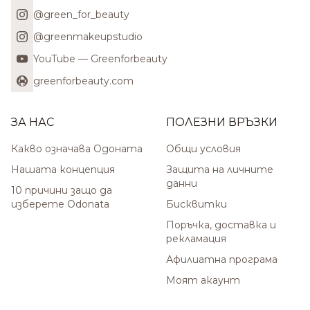
@green_for_beauty
@greenmakeupstudio
YouTube — Greenforbeauty
greenforbeauty.com
ЗА НАС
ПОЛЕЗНИ ВРЪЗКИ
Какво означава Одоната
Общи условия
Нашата концепция
Защита на личните
данни
10 причини защо да
изберете Odonata
Бисквитки
Поръчка, доставка и
рекламация
Афилиатна програма
Моят акаунт