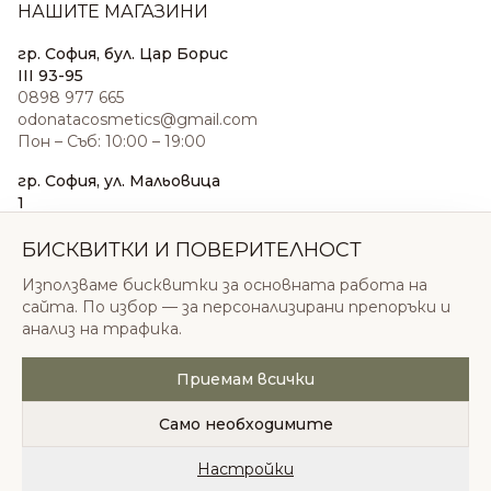
НАШИТЕ МАГАЗИНИ
гр. София, бул. Цар Борис
III 93-95
0898 977 665
odonatacosmetics@gmail.com
Пон – Съб: 10:00 – 19:00
гр. София, ул. Мальовица
1
0876 185 022
sales@odonatacosmetics.com
БИСКВИТКИ И ПОВЕРИТЕЛНОСТ
Пон – Съб: 10:00 – 19:30;
Използваме бисквитки за основната работа на
Нед: 11:00 – 18:00
сайта. По избор — за персонализирани препоръки и
анализ на трафика.
Приемам всички
© 2026 Одоната Козметикс ООД. Всички права
запазени.
Само необходимите
Политика за поверителност
Общи условия
Бисквитки
Настройки