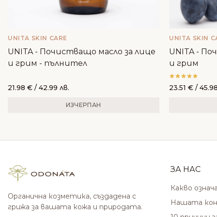
UNITA SKIN CARE
UNITA SKIN C
UNITA - Почистващо масло за лице
UNITA - По
и грим - пълнител
и грим
21.98
€
/ 42.99 лв.
23.51
€
/ 45.98
ИЗЧЕРПАН
ЗА НАС
Какво означ
Органична козметика, създадена с
Нашата кон
грижа за вашата кожа и природата.