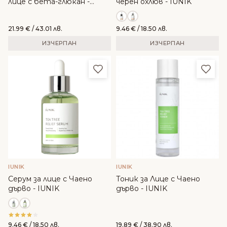
лице с бета-глюкан -
черен охлюв - IUNIK
IUNIK
21.99
€
/ 43.01 лв.
9.46
€
/ 18.50 лв.
ИЗЧЕРПАН
ИЗЧЕРПАН
Добави в любими
Доба
IUNIK
IUNIK
Серум за лице с Чаено
Тоник за Лице с Чаено
дърво - IUNIK
дърво - IUNIK
9.46
€
/ 18.50 лв.
19.89
€
/ 38.90 лв.