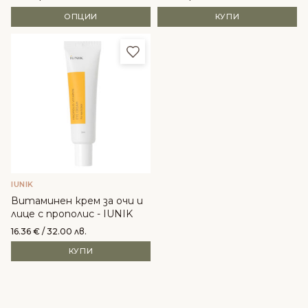
ОПЦИИ
КУПИ
Добави в любими
IUNIK
Витаминен крем за очи и
лице с прополис - IUNIK
16.36
€
/ 32.00 лв.
КУПИ