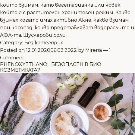
които взимам, като вегетарианка или човек
който е с растителен хранителен режим. Какво
взимах когато имах активно Акне, какво взимам
при косопад, какво представляват водораслите и
АФА-та. Шуслерови соли.
Category:
Без категория
Posted on
12.01.2020
06.02.2022
by
Mirena
—
1
Comment
PHENOXYETHANOL БЕЗОПАСЕН В БИО
КОЗМЕТИКАТА?