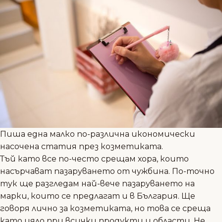
Пиша една малко по-различна икономически
насочена статия през козметиката.
Тъй като все по-често срещам хора, които
насърчават пазаруването от чужбина. По-точно
тук ще разгледам най-вече пазаруването на
марки, които се предлагат и в България. Ще
говоря лично за козметиката, но това се среща
като цяло при всички продукти и области. Не