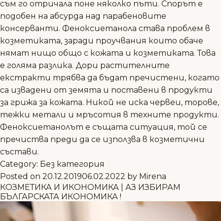
съм го отричала поне няколко пъти. Спорът е
подобен на абсурда над парабеновите
консерванти. Феноксиетанола става проблем в
козметиката, заради проучвания които обаче
нямат нищо общо с кожата и козметиката. Това
е голяма разлика. Дори растителните
екстракти трябва да бъдат пречистени, когато
са извадени от земята и поставени в продукти
за грижа за кожата. Никой не иска червеи, торове,
тежки метали и мръсотия в техните продукти.
Феноксиетанолът е същата ситуация, той се
пречиства преди да се използва в козметични
състави.
Category:
Без категория
Posted on
20.12.2019
06.02.2022
by
Mirena
КОЗМЕТИКА И ИКОНОМИКА | АЗ ИЗБИРАМ
БЪЛГАРСКАТА ИКОНОМИКА !