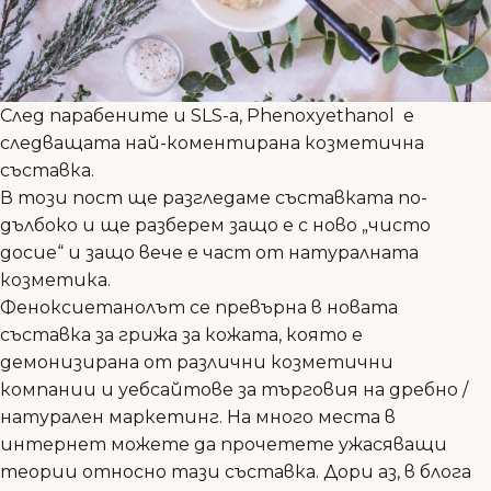
След парабените и SLS-а, Phenoxyethanol е
следващата най-коментирана козметична
съставка.
В този пост ще разгледаме съставката по-
дълбоко и ще разберем защо е с ново „чисто
досие“ и защо вече е част от натуралната
козметика.
Феноксиетанолът се превърна в новата
съставка за грижа за кожата, която е
демонизирана от различни козметични
компании и уебсайтове за търговия на дребно /
натурален маркетинг. На много места в
интернет можете да прочетете ужасяващи
теории относно тази съставка. Дори аз, в блога