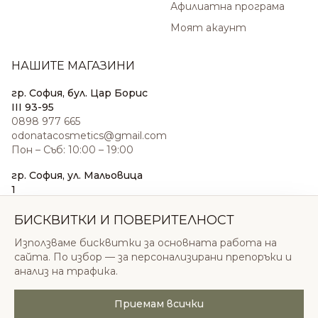
Афилиатна програма
Моят акаунт
НАШИТЕ МАГАЗИНИ
гр. София, бул. Цар Борис
III 93-95
0898 977 665
odonatacosmetics@gmail.com
Пон – Съб: 10:00 – 19:00
гр. София, ул. Мальовица
1
0876 185 022
sales@odonatacosmetics.com
БИСКВИТКИ И ПОВЕРИТЕЛНОСТ
Пон – Съб: 10:00 – 19:30;
Използваме бисквитки за основната работа на
Нед: 11:00 – 18:00
сайта. По избор — за персонализирани препоръки и
анализ на трафика.
Приемам всички
© 2026 Одоната Козметикс ООД. Всички права