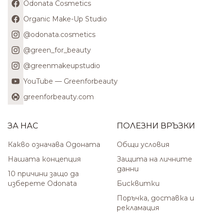
Odonata Cosmetics
Organic Make-Up Studio
@odonata.cosmetics
@green_for_beauty
@greenmakeupstudio
YouTube — Greenforbeauty
greenforbeauty.com
ЗА НАС
ПОЛЕЗНИ ВРЪЗКИ
Какво означава Одоната
Общи условия
Нашата концепция
Защита на личните
данни
10 причини защо да
изберете Odonata
Бисквитки
Поръчка, доставка и
рекламация