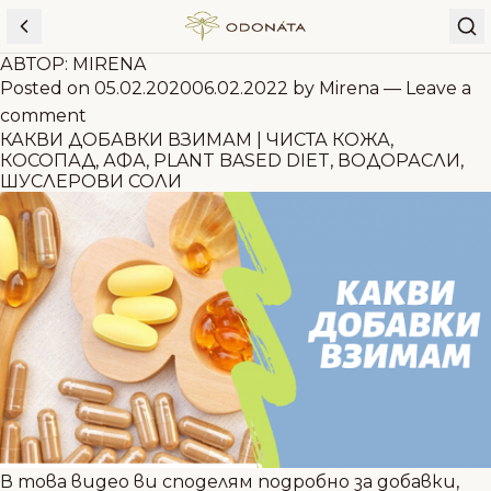
Skip to content
АВТОР:
MIRENA
Posted on
05.02.2020
06.02.2022
by
Mirena
—
Leave a
comment
КАКВИ ДОБАВКИ ВЗИМАМ | ЧИСТА КОЖА,
КОСОПАД, АФА, PLANT BASED DIET, ВОДОРАСЛИ,
ШУСЛЕРОВИ СОЛИ
В това видео ви споделям подробно за добавки,