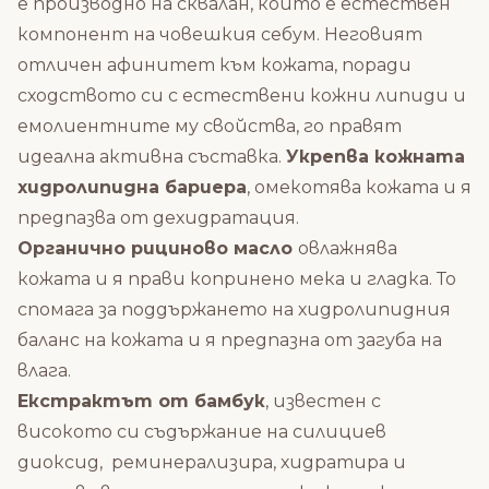
е производно на сквалан, който е естествен
компонент на човешкия себум. Неговият
отличен афинитет към кожата, поради
сходството си с естествени кожни липиди и
емолиентните му свойства, го правят
идеална активна съставка.
Укрепва кожната
хидролипидна бариера
, омекотява кожата и я
предпазва от дехидратация.
Органично рициново масло
овлажнява
кожата и я прави копринено мека и гладка. То
спомага за поддържането на хидролипидния
баланс на кожата и я предпазна от загуба на
влага.
Екстрактът от бамбук
, известен с
високото си съдържание на силициев
диоксид, реминерализира, хидратира и