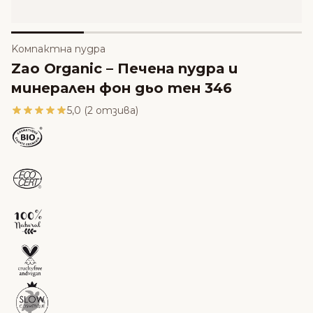
Kомпактна пудра
Zao Organic – Печена пудра и
минерален фон дьо тен 346
5,0 (2 отзива)