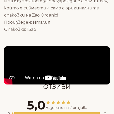
Има възможност за презареждане с
пълнител
,
който е съвместим само с оригиналните
опаковки на Zao Organic!
Произведен: Италия
Опаковка: 13гр
Състав
ОТЗИВИ
5,0
Базирано на 2 отзива
5
2