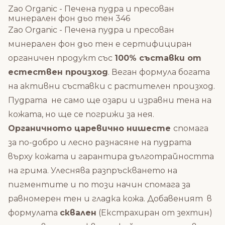
Zao Organic - Печена пудра и пресован
минерален фон дьо тен 346
Zao Organic - Печена пудра и пресован
минерален фон дьо тен е сертифициран
органичен продукт със
100% съставки от
естествен произход
. Веган формула богата
на активни съставки с растителен произход.
Пудрата не само ще озари и изравни тена на
кожата, но ще се погрижи за нея.
Органичното царевично нишесте
спомага
за по-добро и лесно разнасяне на пудрата
върху кожата и гарантира дълготрайността
на грима. Улеснява разпръскването на
пигментите и по този начин спомага за
равномерен тен и гладка кожа. Добавеният в
формулата
сквален
(Екстрахиран от зехтин)