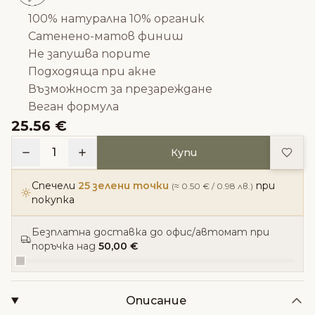
100% натурална 10% органик
Сатенено-матов финиш
Не запушва порите
Подходяща при акне
Възможност за презареждане
Веган формула
25.56 €
Доба
1
Купи
Спечели
25 зелени точки
при
(≈ 0.50 € / 0.98 лв.)
покупка
Безплатна доставка до офис/автомат при
поръчка над
50,00 €
Описание