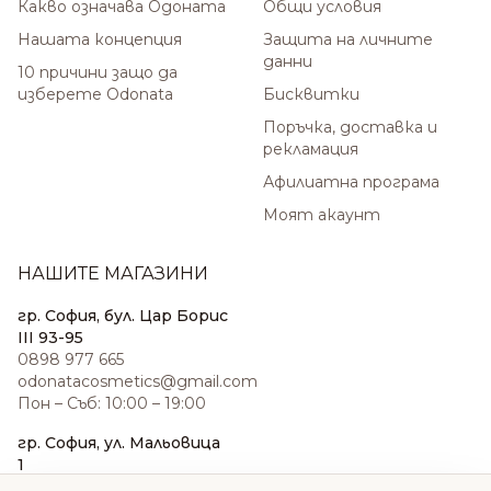
Какво означава Одоната
Общи условия
Нашата концепция
Защита на личните
данни
10 причини защо да
изберете Odonata
Бисквитки
Поръчка, доставка и
рекламация
Афилиатна програма
Моят акаунт
НАШИТЕ МАГАЗИНИ
гр. София, бул. Цар Борис
III 93-95
0898 977 665
odonatacosmetics@gmail.com
Пон – Съб: 10:00 – 19:00
гр. София, ул. Мальовица
1
0876 185 022