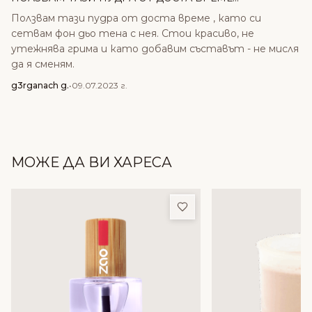
Ползвам тази пудра от доста време , като си
сетвам фон дьо тена с нея. Стои красиво, не
утежнява грима и като добавим съставът - не мисля
да я сменям.
g3rganach g.
•
09.07.2023 г.
МОЖЕ ДА ВИ ХАРЕСА
Добави в любими