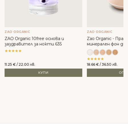
ZAO ORGANIC
ZAO ORGANIC
ZAO Organic 10free основа и
Zao Organic - Прах
заздравител за нокти 635
минерален фон дьо
11.25
€
/ 22.00 лв.
18.66
€
/ 36.50 лв.
КУПИ
ОПЦ