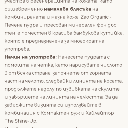
участва в регенерацията на кожата, като
същевременно
намалява блясъка
на
комбинираната и мазна кожа. Zao Organic -
Печена пудра и пресован минерален фон дьо
тен е поместен в красива бамбукова кутийка,
която е предназначена за многократна
употреба.
Начин на употреба:
Нанесете пудрата с
помощта на четка,
като нарисувате числото
3 от всяка страна: започнете от горната
част на челото, следвайки линията на косата,
продължете надолу по извивката на скулите
и завършете
на линията на челюстта. За да
завържите визията си използвайте в
комбинация с
Компактен руж
и
Хайлайтър
The Shine-Up
.