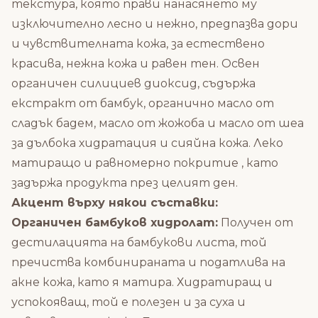
текстура, която прави нанасянето му
изключително лесно и нежно, предпазва дори
и чувствителната кожа, за естествено
красива, нежна кожа и равен тен. Освен
органичен силициев диоксид, съдържа
екстракт от бамбук, органично масло от
сладък бадем, масло от жожоба и масло от шеа
за дълбока хидратация и сияйна кожа. Леко
матиращо и равномерно покритие , като
задържа продукта през целият ден.
Акцент върху някои съставки:
Органичен бамбуков хидролат:
Получен от
дестилацията на бамбукови листа, той
пречиства комбинираната и податлива на
акне кожа, като я матира. Хидратиращ и
успокояващ, той е полезен и за суха и