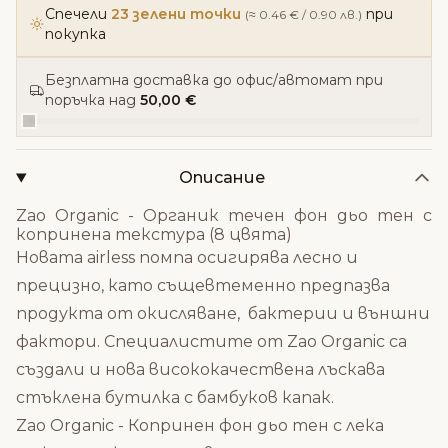
Спечели
23 зелени точки
при
(≈ 0.46 € / 0.90 лв.)
покупка
Безплатна доставка до офис/автомат при
поръчка над
50,00 €
Описание
Zao Organic - Органик течен фон дьо тен с
копринена текстура (8 цвята)
Новата airless помпа осигирява лесно и
прецизно, като същевтеменно предпазва
продукта от окисляване, бактерии и външни
фактори. Специалистите от Zao Organic са
създали и нова висококачествена лъскава
стъклена бутилка с бамбуков капак.
Zao Organic - Копринен фон дьо тен с лека