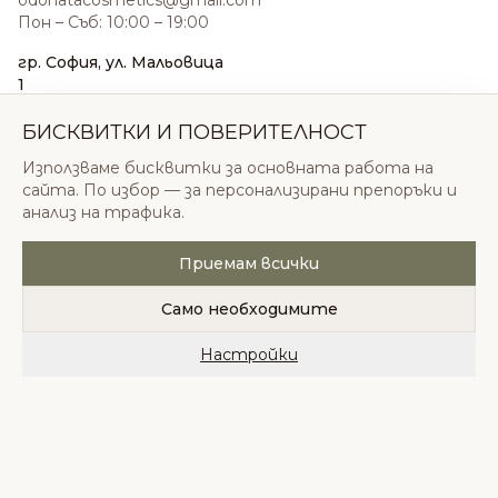
odonatacosmetics@gmail.com
Пон – Съб: 10:00 – 19:00
гр. София, ул. Мальовица
1
0876 185 022
sales@odonatacosmetics.com
БИСКВИТКИ И ПОВЕРИТЕЛНОСТ
Пон – Съб: 10:00 – 19:30;
Използваме бисквитки за основната работа на
Нед: 11:00 – 18:00
сайта. По избор — за персонализирани препоръки и
анализ на трафика.
Приемам всички
© 2026 Одоната Козметикс ООД. Всички права
запазени.
Само необходимите
Политика за поверителност
Общи условия
Бисквитки
Настройки
Начало
Категории
Любими
Количка
Профил