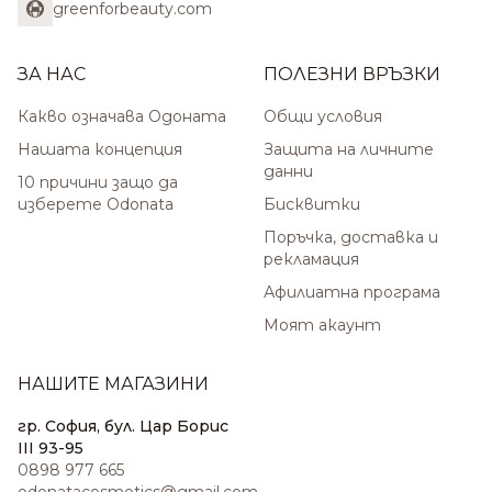
greenforbeauty.com
ЗА НАС
ПОЛЕЗНИ ВРЪЗКИ
Какво означава Одоната
Общи условия
Нашата концепция
Защита на личните
данни
10 причини защо да
изберете Odonata
Бисквитки
Поръчка, доставка и
рекламация
Афилиатна програма
Моят акаунт
НАШИТЕ МАГАЗИНИ
гр. София, бул. Цар Борис
III 93-95
0898 977 665