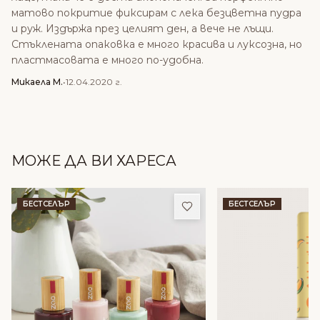
матово покритие фиксирам с лека безцветна пудра
и руж. Издържа през целият ден, а вече не лъщи.
Стъклената опаковка е много красива и луксозна, но
пластмасовата е много по-удобна.
Микаела М.
•
12.04.2020 г.
МОЖЕ ДА ВИ ХАРЕСА
Добави в любими
БЕСТСЕЛЪР
БЕСТСЕЛЪР