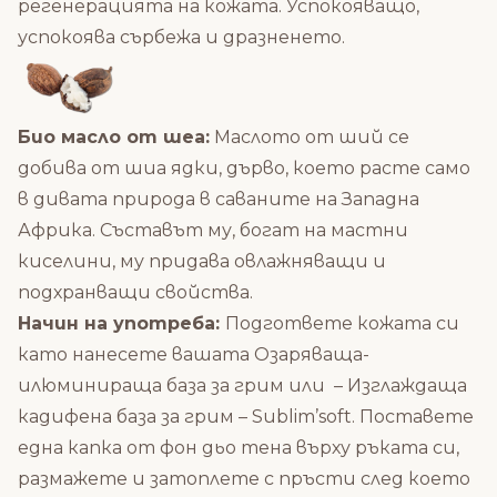
регенерацията на кожата. Успокояващо,
успокоява сърбежа и дразненето.
Б
ио масло от шеа:
Маслото от ший се
добива от шиа ядки, дърво, което расте само
в дивата природа в саваните на Западна
Африка. Съставът му, богат на мастни
киселини, му придава овлажняващи и
подхранващи свойства.
Начин на употреба:
Подгответе кожата си
като нанесете вашата
Озаряваща-
илюминираща база за грим
или –
Изглаждаща
кадифена база за грим – Sublim’soft
. Поставете
една капка от фон дьо тена върху ръката си,
размажете и затоплете с пръсти след което