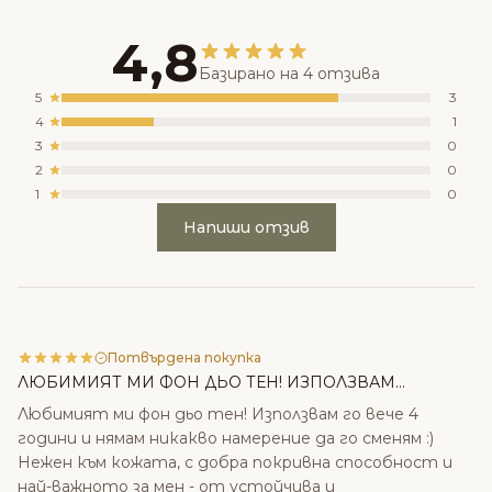
4,8
Базирано на 4 отзива
5
3
4
1
3
0
2
0
1
0
Напиши отзив
Потвърдена покупка
ЛЮБИМИЯТ МИ ФОН ДЬО ТЕН! ИЗПОЛЗВАМ...
Любимият ми фон дьо тен! Използвам го вече 4
години и нямам никакво намерение да го сменям :)
Нежен към кожата, с добра покривна способност и
най-важното за мен - от устойчива и