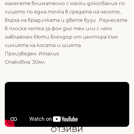
нанесете внимателно с малки докосвания по
лицето по една точка в средата на челото,
върха на брадичката и двете бузи. Разнесете
в плоска четка за фон дьо тен или с леко
навлажнен бюти блендър от центъра към
линията на косата и шията.
Произведен: Италия
Опаковна: 30мл
Състав
ОТЗИВИ