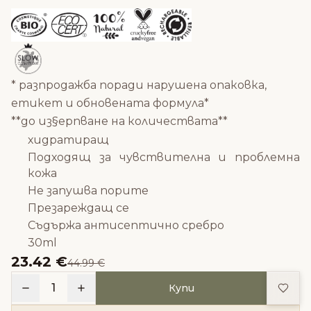
* разпродажба поради нарушена опаковка,
етикет и обновената формула*
**до из§ерпване на количествата**
хидратиращ
Подходящ за чувствителна и проблемна
кожа
Не запушва порите
Презареждащ се
Съдържа антисептично сребро
30ml
23.42 €
44.99 €
Доба
1
Купи