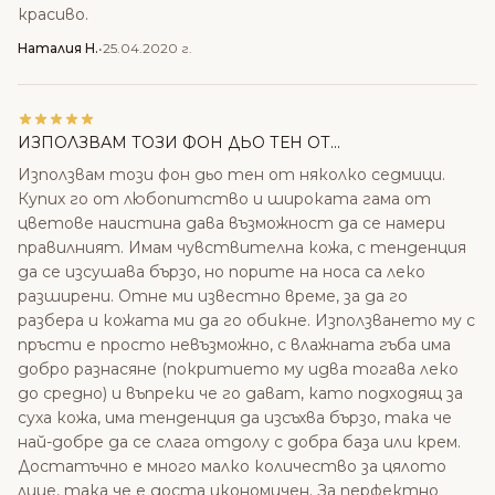
красиво.
Наталия Н.
•
25.04.2020 г.
ИЗПОЛЗВАМ ТОЗИ ФОН ДЬО ТЕН ОТ...
Използвам този фон дьо тен от няколко седмици.
Купих го от любопитство и широката гама от
цветове наистина дава възможност да се намери
правилният. Имам чувствителна кожа, с тенденция
да се изсушава бързо, но порите на носа са леко
разширени. Отне ми известно време, за да го
разбера и кожата ми да го обикне. Използването му с
пръсти е просто невъзможно, с влажната гъба има
добро разнасяне (покритието му идва тогава леко
до средно) и въпреки че го дават, като подходящ за
суха кожа, има тенденция да изсъхва бързо, така че
най-добре да се слага отдолу с добра база или крем.
Достатъчно е много малко количество за цялото
лице, така че е доста икономичен. За перфектно