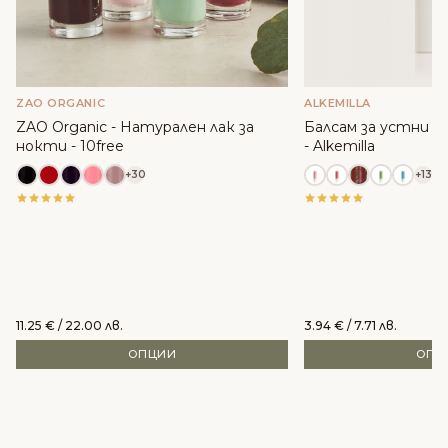
ZAO ORGANIC
ALKEMILLA
ZAO Organic - Натурален лак за
Балсам за устни с м
нокти - 10free
- Alkemilla
+30
+13
11.25
€
/ 22.00 лв.
3.94
€
/ 7.71 лв.
ОПЦИИ
ОПЦ