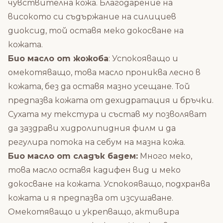
чувствителна кожа. Благодарение на
високото си съдържание на силициев
диоксид, той оставя меко докосване на
кожата.
Био масло от жожоба
: Успокояващо и
омекотяващо, това масло прониква лесно в
кожата, без да оставя мазно усещане. Той
предпазва кожата от дехидратация и бръчки.
Сухата му текстура и състав му позволяват
да заздрави хидролипидния филм и да
регулира потока на себум на мазна кожа.
Био масло от сладък бадем:
Много меко,
това масло оставя кадифен вид и меко
докосване на кожата. Успокояващо, подхранва
кожата и я предпазва от изсушаване.
Омекотяващо и укрепващо, активира