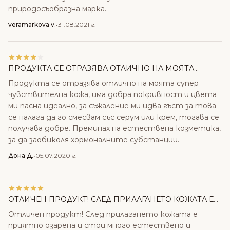
природосъобразна марка.
veramarkova v.
•
31.08.2021 г.
ПРОДУКТА СЕ ОТРАЗЯВА ОТЛИЧНО НА МОЯТА...
Продукта се отразява отлично на моята супер
чувствителна кожа, има добра покривност и цвета
ми пасна идеално, за съжаление ми идва гъст за това
се налага да го смесвам със серум или крем, тогава се
получава добре. Преминах на естествена козметика,
за да заобиколя хормоналните субстанции.
Дона Д.
•
05.07.2020 г.
ОТЛИЧЕН ПРОДУКТ! СЛЕД ПРИЛАГАНЕТО КОЖАТА Е...
Отличен продукт! След прилагането кожата е
приятно озарена и стои много естествено и