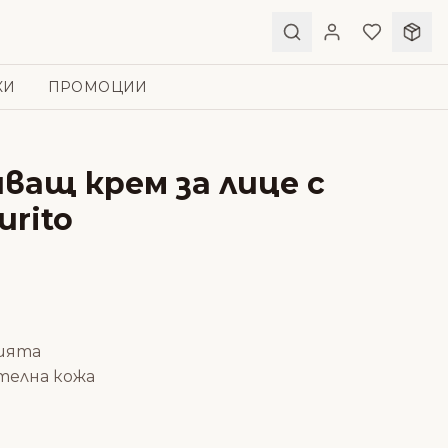
КИ
ПРОМОЦИИ
ващ крем за лице с
urito
нията
телна кожа