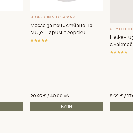
BIOFFICINA TOSCANA
Масло за почистване на
PHYTOCO
лице и грим с горски
Нежен из
плодове - Biofficina Toscana
с лактоб
20.45
€
/ 40.00 лв.
8.69
€
/ 17
КУПИ