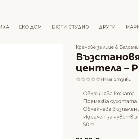
ИКА
ЕКО ДОМ
БЮТИ СТУДИО
ДРУГИ
МАР
Кремове за лице & Балсами
Възстановя
центела – P
Няма отзиви
Овлажнява кожата
Премахва сухотата
Облекчава възпале
Идеален за чувстви
50ml