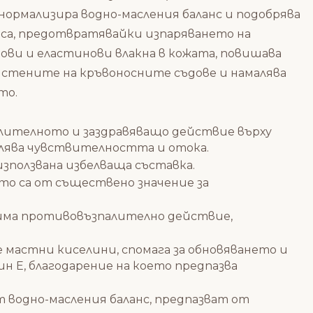
 нормализира водно-масления баланс и подобрява
иса, предотвратявайки изпаряването на
нови и еластинови влакна в кожата, повишава
га стените на кръвоносните съдове и намалява
то.
лителното и заздравяващо действие върху
малява чувствителността и отока.
ползвана избелваща съставка.
то са от съществено значение за
 има противовъзпалително действие,
мастни киселини, спомага за обновяването и
н Е, благодарение на което предпазва
водно-масления баланс, предпазват от