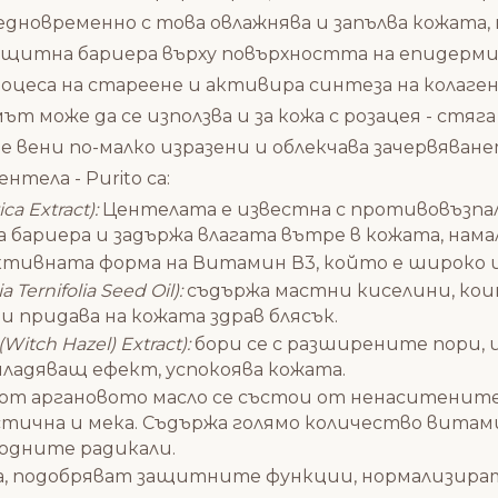
 едновременно с това овлажнява и запълва кожата,
 защитна бариера върху повърхността на епидерм
оцеса на стареене и активира синтеза на колаге
т може да се използва и за кожа с розацея - стя
 вени по-малко изразени и облекчава зачервяване
тела - Purito са:
a Extract):
Центелата е известна с противовъзпа
а бариера и задържа влагата вътре в кожата, на
ивната форма на Витамин В3, който е широко из
rnifolia Seed Oil):
съдържа мастни киселини, кои
 придава на кожата здрав блясък.
tch Hazel) Extract):
бори се с разширените пори,
младяващ ефект, успокоява кожата.
от аргановото масло се състои от ненаситените 
стична и мека. Съдържа голямо количество витами
одните радикали.
а, подобряват защитните функции, нормализират 