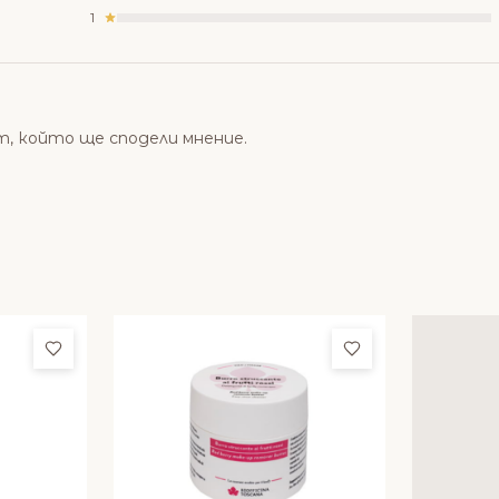
1
т, който ще сподели мнение.
Добави в любими
Добави в люби