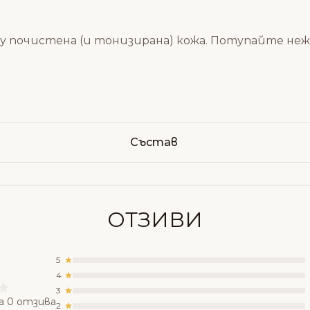
 почистена (и тонизирана) кожа. Потупайте неж
Състав
ОТЗИВИ
5
4
3
а 0 отзива
2