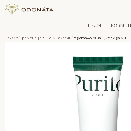
Skip to content
ГРИМ
КОЗМЕТ
Начало
/
Кремове за лице & Балсами
/
Възстановяващ крем за лице с центела – Purito