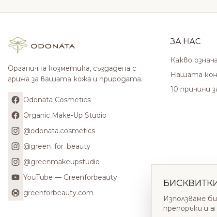
ЗА НАС
Какво означ
Органична козметика, създадена с
Нашата кон
грижа за вашата кожа и природата.
10 причини 
Odonata Cosmetics
Organic Make-Up Studio
@odonata.cosmetics
@green_for_beauty
@greenmakeupstudio
YouTube — Greenforbeauty
БИСКВИТК
greenforbeauty.com
Използваме би
препоръки и а