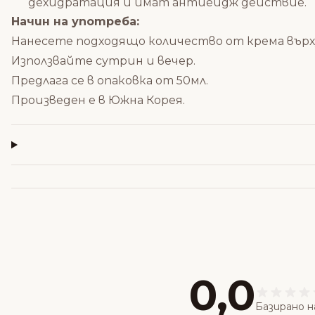
дехидратация и имат антиейдж действие.
Начин на употреба:
Нанесете подходящо количество от крема върху
Използвайте сутрин и вечер.
Предлага се в опаковка от 50мл.
Произведен е в Южна Корея.
0,0
Базирано н