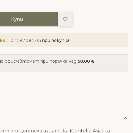
Добави в любими
Купи
чки
при покупка
(≈ 0.42 € / 0.82 лв.)
о офис/автомат при поръчка над
50,00 €
т от центела азиатика (Centella Asiatica