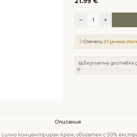
21.99 €
1
Спечели
21 зелени то
Безплатна доставка д
Описание
е силно концентриран крем, обогатен с 50% екстрак