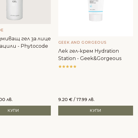
DE
миващ гел за лице
GEEK AND GORGEOUS
ацили - Phytocode
Лек гел-крем Hydration
Station - Geek&Gorgeous
.00 лв.
9.20
€
/ 17.99 лв.
КУПИ
КУПИ