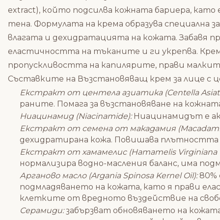
extract), който подсилва кожната бариера, като
тена. Формулата на крема образува специална
влагата и дехидратацията на кожата. Забавя пр
еластичността на тъканите и ги укрепва. Кремъ
пропускливостта на капилярите, прави малките
Съставките на Възстановяващ крем за лице с цен
Екстракт от центела азиатика (Centella Asiatic
раните. Помага за възстановяване на кожнат
Ниацинамид (Niacinamide):
Ниацинамидът е акт
Екстракт от семена от макадамия (Macadamia Te
дехидратирана кожа. Повишава плътността и
Екстракт от хамамелис (Hamamelis Virginiana (Wi
нормализира водно-масления баланс, има под
Арганово масло (Argania Spinosa Kernel Oil):
80% 
подмладяването на кожата, като я прави ела
клетките от вредното въздействие на своб
Серамиди:
забързват обновяването на кожат