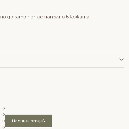
но докато попие напълно в кожата.
0
0
Напиши отзив
0
0