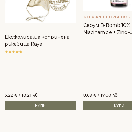
GEEK AND GORGEOUS
Серум B-Bomb 10%
Niacinamide + Zinc -
Ексфолираща копринена
Geek&Gorgeous
ръкавица Raya
5.22
€
/ 10.21 лв.
8.69
€
/ 17.00 лв.
КУПИ
КУПИ