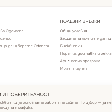
ПОЛЕЗНИ ВРЪЗКИ
ава Одоната
Общи условия
цепция
Защита на личните данни
защо да изберете Odonata
Бисквитки
Поръчка, доставка и рекл
Афилиатна програма
Моят акаунт
И И ПОВЕРИТЕЛНОСТ
сквитки за основната работа на сайта. По избор — за п
нализ на трафика.