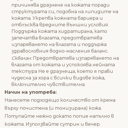
причинява дразнене на кожата поради
структурата си, подобна на липидите на
кожата. Укрепва кожната бариера и
отблъсква вредните външни условия.
Поддържа кожата хидратирана, като
запечатва влагата, предотвратява
изпаряването на влагата и поддържа
здравословния водно-масления баланс.
Сквалан:
Предотвратява изпаряването на
влагата от кожата и успокоява нейната
текстура Не е дразнеща, което я прави
чудесна за хора с всички видове кожа,
включително чувствителна.
Начин на употреба:
Нанесете подходящо количество от крема
върху почистена (и тонизирана) кожа.
Потупайте нежно докато попие напълно в
кожата. Използвайте сутрин и вечер.