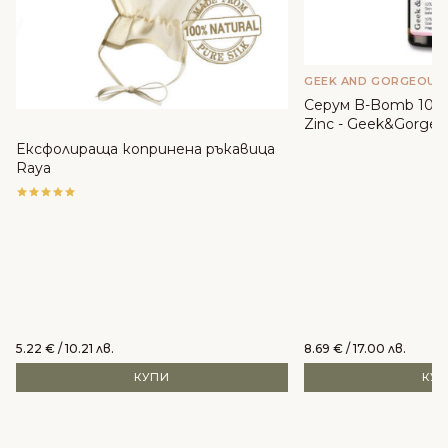
GEEK AND GORGEOUS
Серум B-Bomb 10% 
Zinc - Geek&Gorgeo
Ексфолираща копринена ръкавица
Raya
5.22
€
/ 10.21 лв.
8.69
€
/ 17.00 лв.
КУПИ
КУ