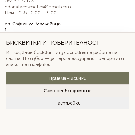
0898 977 665
odonatacosmetics@gmail.com
Пон – Съб: 10:00 – 19:00
гр. София, ул. Мальовица
1
0876 185 022
sales@odonatacosmetics.com
БИСКВИТКИ И ПОВЕРИТЕЛНОСТ
Пон – Съб: 10:00 – 19:30;
Използваме бисквитки за основната работа на
Нед: 11:00 – 18:00
сайта. По избор — за персонализирани препоръки и
анализ на трафика.
Приемам всички
© 2026 Одоната Козметикс ООД. Всички права
запазени.
Само необходимите
Политика за поверителност
Общи условия
Бисквитки
Настройки
Начало
Категории
Любими
Количка
Профил