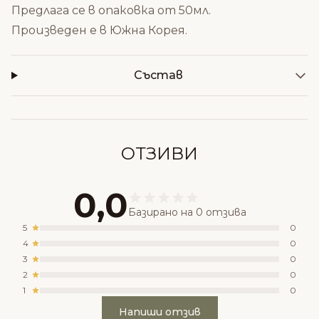
Предлага се в опаковка от 50мл.
Произведен е в Южна Корея.
Състав
ОТЗИВИ
0,0
Базирано на 0 отзива
5
0
4
0
3
0
2
0
1
0
Напиши отзив