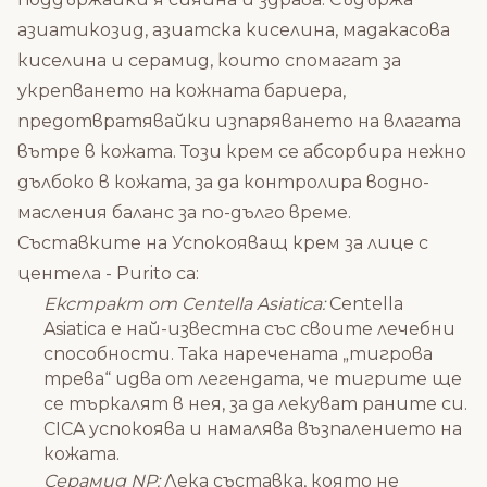
азиатикозид, азиатска киселина, мадакасова
киселина и серамид, които спомагат за
укрепването на кожната бариера,
предотвратявайки изпаряването на влагата
вътре в кожата. Този крем се абсорбира нежно
дълбоко в кожата, за да контролира водно-
масления баланс за по-дълго време.
Съставките на Успокояващ крем за лице с
центела - Purito са:
Екстракт от Centella Asiatica:
Centella
Asiatica е най-известна със своите лечебни
способности. Така наречената „тигрова
трева“ идва от легендата, че тигрите ще
се търкалят в нея, за да лекуват раните си.
CICA успокоява и намалява възпалението на
кожата.
Серамид NP:
Лека съставка, която не