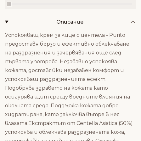
Описание
Успокояващ крем за лице с центела - Purito
предоставя бързо и ефективно облекчаване
на раздразнения и зачервявания още след
първата употреба. Незабавно успокоява
кожата, доставяйки незабавен комфорт и
успокояващ раздразненията ефект.
Подобрява здравето на кожата като
осигурява щит срещу вредните влияния на
околната среда. Поддържа кожата добре
хидратирана, като заключва вътре в нея
влагата.Екстрактът от Centella Asiatica (50%)
успокоява и облекчава раздразнената кожа,
поддържайки я сияйна и здрава. Съдържа