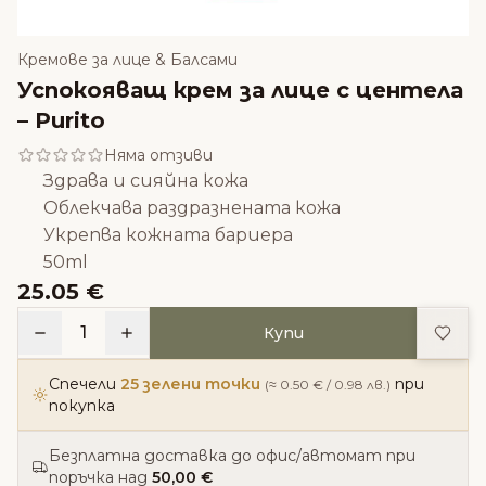
Кремове за лице & Балсами
Успокояващ крем за лице с центела
– Purito
Няма отзиви
Здрава и сияйна кожа
Облекчава раздразнената кожа
Укрепва кожната бариера
50ml
25.05 €
Доба
1
Купи
Спечели
25 зелени точки
при
(≈ 0.50 € / 0.98 лв.)
покупка
Безплатна доставка до офис/автомат при
поръчка над
50,00 €