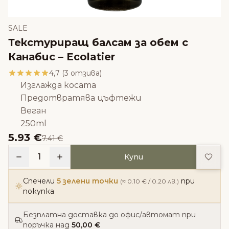
SALE
Текстуриращ балсам за обем с
Канабис – Ecolatier
4,7 (3 отзива)
Изглажда косата
Предотвратява цъфтежи
Веган
250ml
5.93 €
7.41 €
Доба
1
Купи
Спечели
5 зелени точки
при
(≈ 0.10 € / 0.20 лв.)
покупка
Безплатна доставка до офис/автомат при
поръчка над
50,00 €