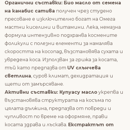
Органични съставки: Био масло от семена
на канабис сатива
получен чрез студено
пресоване е изключително богат на Омега
мастни киселини и витамини. Лека, немазна
формула интензивно подхранва космените
фоликули с полезни елементи за намалява
скоростта на косопад, възстановява сухата и
увредена коса. Използван за грижа за косата,
тъй като предпазва от
UV слънчева
светлина
, суров климат, дехидратация и
щети от замърсяване.
Активни съставки: Купуасу масло
укрепва и
възстановява структурата на косъма по
цялата дължина, предпазва от повреди и
чупливост по време на оформяне, прави
косата здрава и лъскава.
Екстрактът от