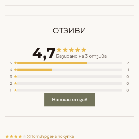
ОТЗИВИ
4,7
Базирано на 3 отзива
5
2
4
1
3
0
2
0
1
0
Напиши отзив
Потвърдена покупка