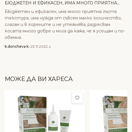
БЮДЖЕТЕН И ЕФИКАСЕН, ИМА МНОГО ПРИЯТНА...
Бюджетен и ефикасен, има много приятна гъста
текстура, има нужда от съвсем малко количество,
слагам и в корените и не утежнява, разресвам
косата много добре и мога да кажа, че я усещам и по-
обемна.
k.doncheva k.
•
23.11.2022 г.
МОЖЕ ДА ВИ ХАРЕСА
Добави в любими