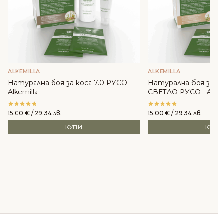
ALKEMILLA
ALKEMILLA
Натурална боя за коса 7.0 РУСО -
Натурална боя за 
Alkemilla
СВЕТЛО РУСО - Alke
15.00
€
/ 29.34 лв.
15.00
€
/ 29.34 лв.
КУПИ
КУ