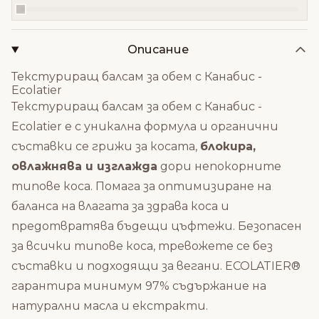
Описание
Текстуриращ балсам за обем с Канабис -
Ecolatier
Текстуриращ балсам за обем с Канабис -
Ecolatier е с уникална формула и органични
съставки се грижи за косата,
блокира,
овлажнява и изглажда
дори непокорните
типове коса. Помага за оптимизиране на
баланса на влагата за здрава коса и
предотвратява бъдещи цъфтежи. Безопасен
за всички типове коса, тревожете се без
съставки и подходящи за вегани. ECOLATIER®
гарантира минимум 97% съдържание на
натурални масла и екстракти.