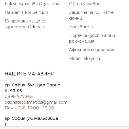
Какво означава Одоната
Общи условия
Нашата концепция
Защита на личните
данни
10 причини защо да
изберете Odonata
Бисквитки
Поръчка, доставка и
рекламация
Афилиатна програма
Моят акаунт
НАШИТЕ МАГАЗИНИ
гр. София, бул. Цар Борис
III 93-95
0898 977 665
odonatacosmetics@gmail.com
Пон – Съб: 10:00 – 19:00
гр. София, ул. Мальовица
1