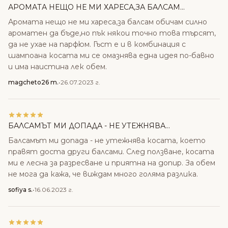
АРОМАТА НЕЩО НЕ МИ ХАРЕСА,ЗА БАЛСАМ...
Аромата нещо не ми хареса,за балсам обичам силно
ароматен да бъде,но пък някои точно това търсят,
да не ухае на парфюм. Гъст е и в комбинация с
шампоана косата ми се омазнява една идея по-бавно
и има наистина лек обем.
magcheto26 m.
•
26.07.2023 г.
БАЛСАМЪТ МИ ДОПАДА - НЕ УТЕЖНЯВА...
Балсамът ми допада - не утежнява косата, което
правят доста други балсами. След ползване, косата
ми е лесна за разресване и приятна на допир. За обем
не мога да кажа, че виждам много голяма разлика.
sofiya s.
•
16.06.2023 г.