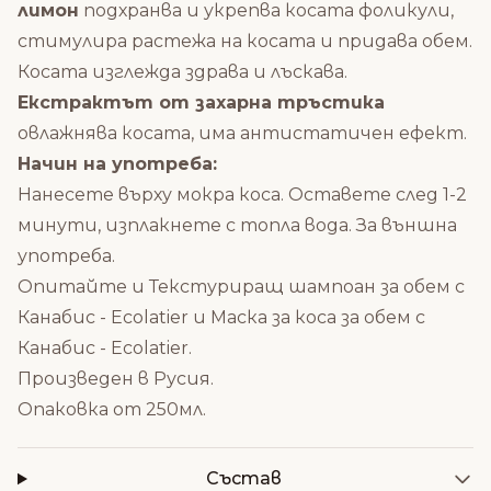
лимон
подхранва и укрепва косата фоликули,
стимулира растежа на косата и придава обем.
Косата изглежда здрава и лъскава.
Екстрактът от захарна тръстика
овлажнява косата, има антистатичен eфект.
Начин на употреба:
Нанесете върху мокра коса. Оставете след 1-2
минути, изплакнете с топла вода. За външна
употреба.
Опитайте и
Текстуриращ шампоан за обем с
Канабис - Ecolatier
и
Маска за коса за обем с
Канабис - Ecolatier
.
Произведен в Русия.
Опаковка от 250мл.
Състав