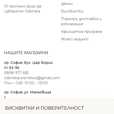
данни
10 причини защо да
изберете Odonata
Бисквитки
Поръчка, доставка и
рекламация
Афилиатна програма
Моят акаунт
НАШИТЕ МАГАЗИНИ
гр. София, бул. Цар Борис
III 93-95
0898 977 665
odonatacosmetics@gmail.com
Пон – Съб: 10:00 – 19:00
гр. София, ул. Мальовица
1
0876 185 022
sales@odonatacosmetics.com
БИСКВИТКИ И ПОВЕРИТЕЛНОСТ
Пон – Съб: 10:00 – 19:30;