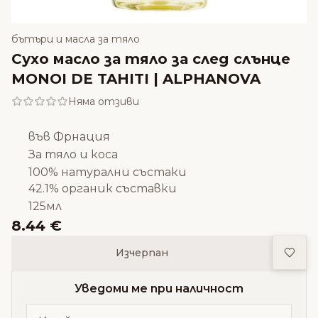
бътъри и масла за тяло
Сухо масло за тяло за след слънце
MONOI DE TAHITI | ALPHANOVA
Няма отзиви
във Фрнация
За тяло и коса
100% натурални състаки
42.1% органик съставки
125мл
8.44 €
Доба
Изчерпан
Уведоми ме при наличност