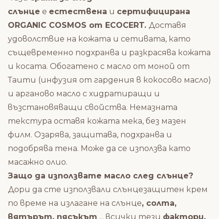
слънце
е
естествена
и
сертифицирана
ORGANIC COSMOS от ECOCERT.
Доставя
удоволствие на кожата и сетивата, като
същевременно подхранва и разкрасява кожата
и косата. Обогатено с масло от моной от
Таити (инфузия от гардения в кокосово масло)
и арганово масло с хидратиращи и
възстановяващи свойства. Немазната
текстура оставя кожата мека, без мазен
филм. Озарява, защитава, подхранва и
подобрява тена. Може да се използва като
масажно олио.
Защо да използвате масло след слънце?
Дори да сте използвали слънцезащитен крем
по време на излагане на слънце
, солта,
вятърът, пясъкът
... всички тези
фактори,