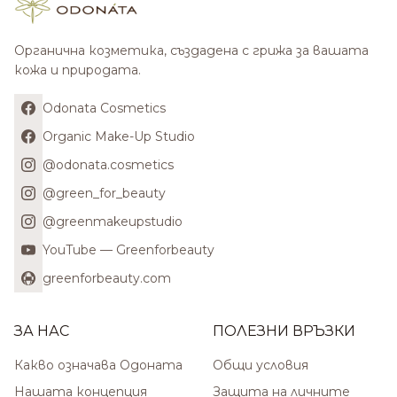
Органична козметика, създадена с грижа за вашата
кожа и природата.
Odonata Cosmetics
Organic Make-Up Studio
@odonata.cosmetics
@green_for_beauty
@greenmakeupstudio
YouTube — Greenforbeauty
greenforbeauty.com
ЗА НАС
ПОЛЕЗНИ ВРЪЗКИ
Какво означава Одоната
Общи условия
Нашата концепция
Защита на личните