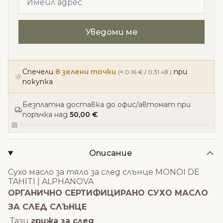
Спечели
8 зелени точки
при
(≈ 0.16 € / 0.31 лв.)
покупка
Безплатна доставка до офис/автомат при
поръчка над
50,00 €
Описание
Сухо масло за тяло за след слънце MONOI DE
TAHITI | ALPHANOVA
ОРГАНИЧНО СЕРТИФИЦИРАНО СУХО МАСЛО
ЗА СЛЕД СЛЪНЦЕ
Тази
грижа за след