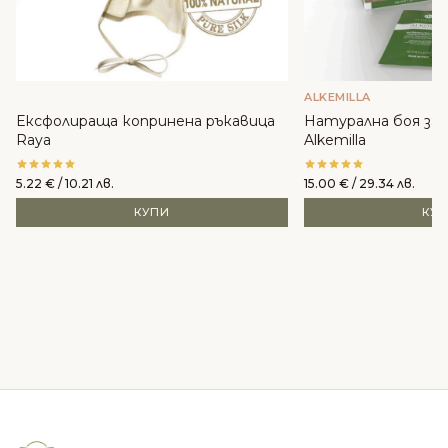
ALKEMILLA
Ексфолираща копринена ръкавица
Натурална боя за к
Raya
Alkemilla
5.22
€
/ 10.21 лв.
15.00
€
/ 29.34 лв.
КУПИ
КУ