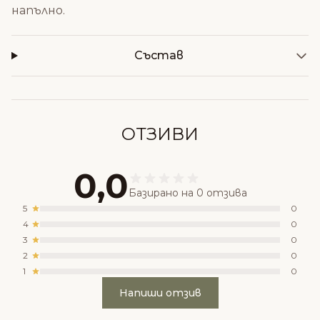
напълно.
Състав
ОТЗИВИ
0,0
Базирано на 0 отзива
5
0
4
0
3
0
2
0
1
0
Напиши отзив