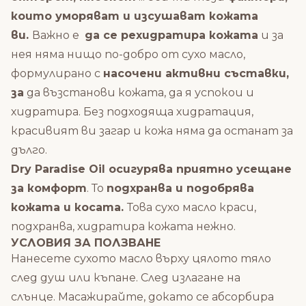
които уморяват и изсушават кожата
ви.
Важно е
да се рехидратира кожата
и за
нея няма нищо по-добро от сухо масло,
формулирано с
насочени активни съставки,
за
да възстанови кожата, да я успокои и
хидратира. Без подходяща хидратация,
красивият ви загар и кожа няма да останат за
дълго.
Dry Paradise Oil осигурява приятно усещане
за комфорт
. То
подхранва и подобрява
кожата и косата.
Това сухо масло краси,
подхранва, хидратира кожата нежно.
УСЛОВИЯ ЗА ПОЛЗВАНЕ
Нанесете сухото масло върху цялото тяло
след душ или къпане. След излагане на
слънце. Масажирайте, докато се абсорбира