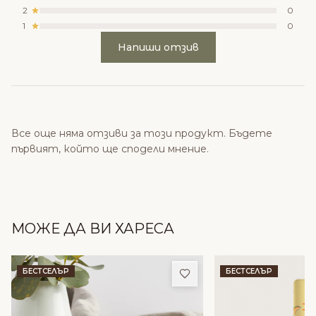
2
0
1
0
Напиши отзив
Все още няма отзиви за този продукт. Бъдете
първият, който ще сподели мнение.
МОЖЕ ДА ВИ ХАРЕСА
Добави в любими
БЕСТСЕЛЪР
БЕСТСЕЛЪР