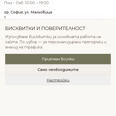
Пон – Съб: 10:00 – 19:00
гр. София, ул. Мальовица
1
0876 185 022
sales@odonatacosmetics.com
БИСКВИТКИ И ПОВЕРИТЕЛНОСТ
Пон – Съб: 10:00 – 19:30;
Използваме бисквитки за основната работа на
Нед: 11:00 – 18:00
сайта. По избор — за персонализирани препоръки и
анализ на трафика.
Приемам всички
© 2026 Одоната Козметикс ООД. Всички права
запазени.
Само необходимите
Политика за поверителност
Общи условия
Бисквитки
Настройки
Начало
Категории
Любими
Количка
Профил