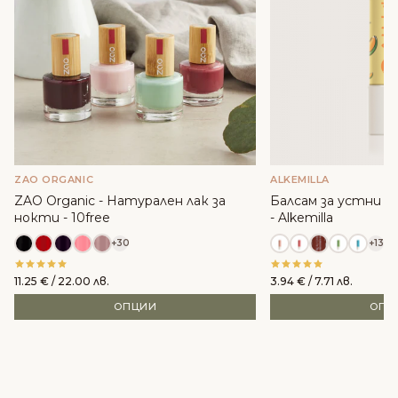
ZAO ORGANIC
ALKEMILLA
ZAO Organic - Натурален лак за
Балсам за устни с м
нокти - 10free
- Alkemilla
+30
+13
11.25
€
/ 22.00 лв.
3.94
€
/ 7.71 лв.
ОПЦИИ
ОПЦ