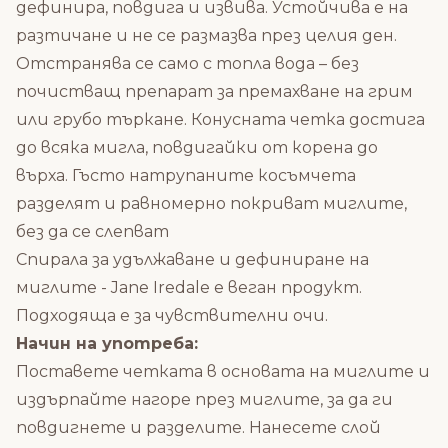
дефинира, повдига и извива. Устойчива е на
разтичане и не се размазва през целия ден.
Отстранява се само с топла вода – без
почистващ препарат за премахване на грим
или грубо търкане. Конусната четка достига
до всяка мигла, повдигайки от корена до
върха. Гъсто натрупаните косъмчета
разделят и равномерно покриват миглите,
без да се слепват
Спирала за удължаване и дефиниране на
миглите - Jane Iredale е веган продукт.
Подходяща е за чувствителни очи.
Начин на употреба:
Поставете четката в основата на миглите и
издърпайте нагоре през миглите, за да ги
повдигнете и разделите. Нанесете слой