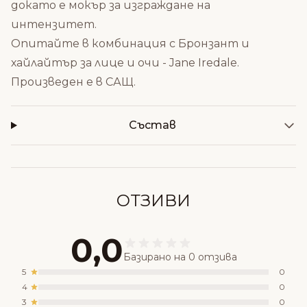
докато е мокър за изграждане на
интензитет.
Опитайте в комбинация с
Бронзант и
хайлайтър за лице и очи - Jane Iredale
.
Произведен е в САЩ.
Състав
ОТЗИВИ
0,0
Базирано на 0 отзива
5
0
4
0
3
0