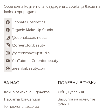
Органична козметика, създадена с грижа за вашата
кожа и природата.
Odonata Cosmetics
Organic Make-Up Studio
@odonata.cosmetics
@green_for_beauty
@greenmakeupstudio
YouTube — Greenforbeauty
greenforbeauty.com
ЗА НАС
ПОЛЕЗНИ ВРЪЗКИ
Какво означава Одоната
Общи условия
Нашата концепция
Защита на личните
данни
10 причини защо да