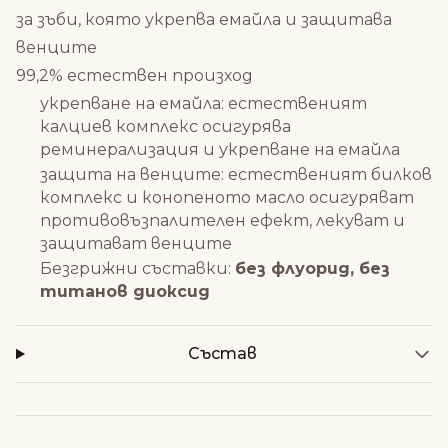
за зъби, която укрепва емайла и защитава
венците
99,2% естествен произход
укрепване на емайла: естественият
калциев комплекс осигурява
реминерализация и укрепване на емайла
защита на венците: естественият билков
комплекс и конопеното масло осигуряват
противовъзпалителен ефект, лекуват и
защитават венците
Безгрижни съставки:
без флуорид, без
титанов диоксид
Състав