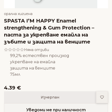
орална хигиена
SPASTA I’M HAPPY Enamel
strengthening & Gum Protection –
паста за укрепване емайла на
зъбите и защита на венците
Няма отзиви
99,2% естествен произход
укрепване на емайла
защита на венците
75мл
4.39 €
Доба
Изчерпан
Уведоми ме при наличност