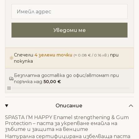
Спечели
4 зелени точки
при
(≈ 0.08 € / 0.16 лв.)
покупка
Безплатна доставка до офис/автомат при
поръчка над
50,00 €
Описание
SPASTA I’M HAPPY Enamel strengthening & Gum
Protection – паста за укрепване емайла на
зъбите и защита на венците
Натурална сертифицирана избелваща паста