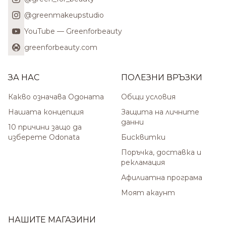
@greenmakeupstudio
YouTube — Greenforbeauty
greenforbeauty.com
ЗА НАС
ПОЛЕЗНИ ВРЪЗКИ
Какво означава Одоната
Общи условия
Нашата концепция
Защита на личните
данни
10 причини защо да
изберете Odonata
Бисквитки
Поръчка, доставка и
рекламация
Афилиатна програма
Моят акаунт
НАШИТЕ МАГАЗИНИ