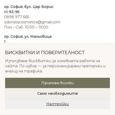
гр. София, бул. Цар Борис
III 93-95
0898 977 665
odonatacosmetics@gmail.com
Пон – Съб: 10:00 – 19:00
гр. София, ул. Мальовица
1
0876 185 022
sales@odonatacosmetics.com
БИСКВИТКИ И ПОВЕРИТЕЛНОСТ
Пон – Съб: 10:00 – 19:30;
Използваме бисквитки за основната работа на
Нед: 11:00 – 18:00
сайта. По избор — за персонализирани препоръки и
анализ на трафика.
Приемам всички
© 2026 Одоната Козметикс ООД. Всички права
запазени.
Само необходимите
Политика за поверителност
Общи условия
Бисквитки
Настройки
Начало
Категории
Любими
Количка
Профил