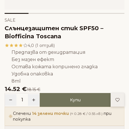
SALE
Слънцезащитен стик SPF50 –
Biofficina Toscаna
4,0 (1 отзив)
Предпазва от дехидратация
Без мазен ефект
Остава кожата копринено гладка
Удобна опаковка
8ml
14.52 €
18.15 €
Доба
1
Купи
Спечели
14 зелени точки
при
(≈ 0.28 € / 0.55 лв.)
покупка