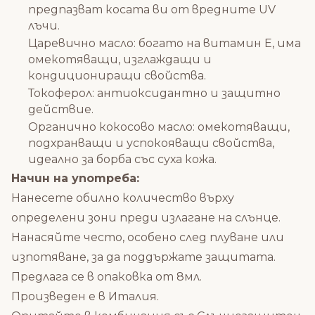
предпазват косата ви от вредните UV
лъчи.
Царевично масло: богато на витамин Е, има
омекотяващи, изглаждащи и
кондициониращи свойства.
Токоферол: антиоксидантно и защитно
действие.
Органично кокосово масло: омекотяващи,
подхранващи и успокояващи свойства,
идеално за борба със суха кожа.
Начин на употреба:
Нанесете обилно количество върху
определени зони преди излагане на слънце.
Нанасяйте често, особено след плуване или
изпотяване, за да поддържате защитата.
Предлага се в опаковка от 8мл.
Произведен е в Италия.