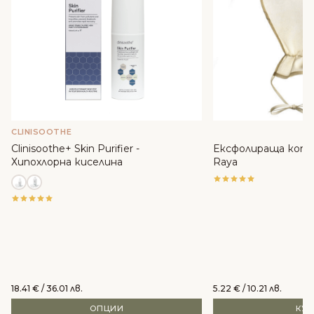
CLINISOOTHE
Clinisoothe+ Skin Purifier -
Ексфолираща копр
Хипохлорна киселина
Raya
18.41
€
/ 36.01 лв.
5.22
€
/ 10.21 лв.
ОПЦИИ
КУ