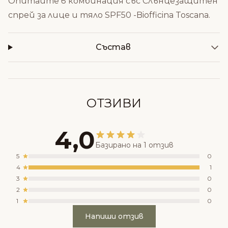
Опитайте в комбинация със
Слънцезащитен
спрей за лице и тяло SPF50 -Biofficina Toscana
.
Състав
ОТЗИВИ
4,0
Базирано на 1 отзив
5
0
4
1
3
0
2
0
1
0
Напиши отзив