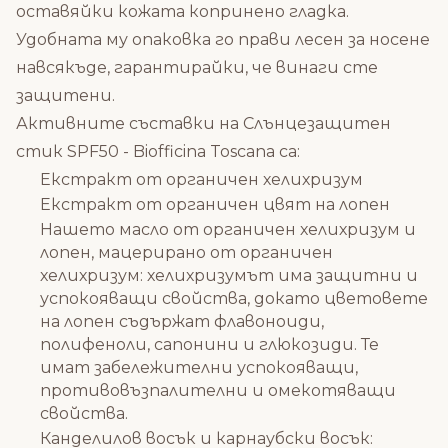
оставяйки кожата копринено гладка.
Удобната му опаковка го прави лесен за носене
навсякъде, гарантирайки, че винаги сте
защитени.
Активните съставки на Слънцезащитен
стик SPF50 - Biofficina Toscаna са:
Екстракт от органичен хелихризум
Екстракт от органичен цвят на лопен
Нашето масло от органичен хелихризум и
лопен, мацерирано от органичен
хелихризум: хелихризумът има защитни и
успокояващи свойства, докато цветовете
на лопен съдържат флавоноиди,
полифеноли, сапонини и глюкозиди. Те
имат забележителни успокояващи,
противовъзпалителни и омекотяващи
свойства.
Канделилов восък и карнаубски восък: