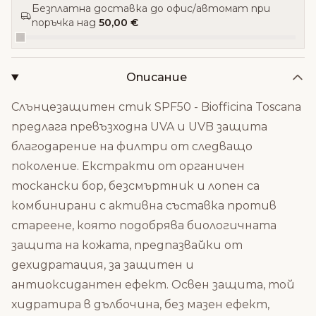
Безплатна доставка до офис/автомат при
поръчка над
50,00 €
Описание
Слънцезащитен стик SPF50 - Biofficina Toscаna
предлага превъзходна UVA и UVB защита
благодарение на филтри от следващо
поколение. Екстракти от органичен
тоскански бор, безсмъртник и лопен са
комбинирани с активна съставка против
стареене, която подобрява биологичната
защита на кожата, предпазвайки от
дехидратация, за защитен и
антиоксидантен ефект. Освен защита, той
хидратира в дълбочина, без мазен ефект,