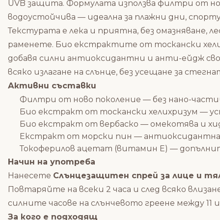
UVB защита. Формулата използва филтри от нов
водоустойчива — идеална за плажни дни, спорту
Текстурата е лека и приятна, без омазняване, л
раменете. Био екстрактите от тоскански хелих
добавя силни антиоксидантни и анти-ейдж сво
всяко излагане на слънце, без усещане за стегн
Активни съставки
Филтри от ново поколение — без нано-части
Био екстракт от тоскански хелихризум — ус
Био екстракт от вербаско — омекотява и х
Екстракт от морски пин — антиоксидантна
Токоферилов ацетат (витамин E) — допълни
Начин на употреба
Нанесете
Слънцезащитен спрей за лице и тяло 
Повтаряйте на всеки 2 часа и след всяко влиза
силните часове на слънчевото греене между 11 и
За кого е подходящ