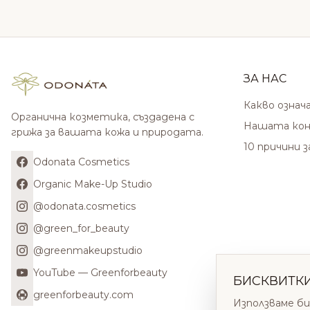
ЗА НАС
Какво означ
Органична козметика, създадена с
Нашата кон
грижа за вашата кожа и природата.
10 причини 
Odonata Cosmetics
Organic Make-Up Studio
@odonata.cosmetics
@green_for_beauty
@greenmakeupstudio
YouTube — Greenforbeauty
БИСКВИТК
greenforbeauty.com
Използваме би