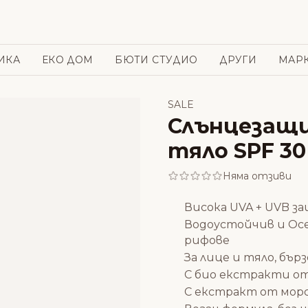
ИКА
ЕКО ДОМ
БЮТИ СТУДИО
ДРУГИ
МАР
SALE
Слънцезащи
тяло SPF 30 
Няма отзиви
Висока UVA + UVB з
Водоустойчив и Oce
рифове
За лице и тяло, бър
С био екстракти от
С екстракт от мор