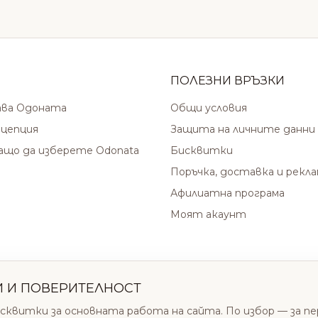
ПОЛЕЗНИ ВРЪЗКИ
ава Одоната
Общи условия
цепция
Защита на личните данни
защо да изберете Odonata
Бисквитки
Поръчка, доставка и рекл
Афилиатна програма
Моят акаунт
И И ПОВЕРИТЕЛНОСТ
сквитки за основната работа на сайта. По избор — за п