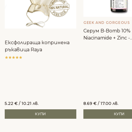
GEEK AND GORGEOUS
Серум B-Bomb 10%
Niacinamide + Zinc -
Ексфолираща копринена
Geek&Gorgeous
ръкавица Raya
5.22
€
/ 10.21 лв.
8.69
€
/ 17.00 лв.
КУПИ
КУПИ