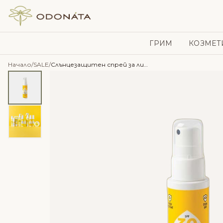
Skip to content
ГРИМ
КОЗМЕТ
Начало
/
SALE
/
Слънцезащитен спрей за лице и тяло SPF 30 – Biofficina Toscana