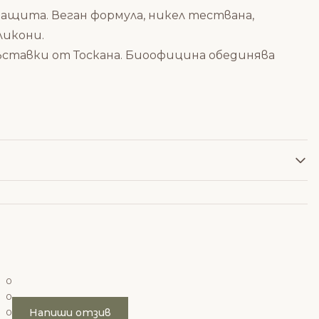
ащита. Веган формула, никел тествана,
ликони.
съставки от Тоскана. Биоофицина обединява
0
0
Напиши отзив
0