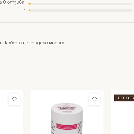
а 0 отзива
2
1
т, който ще сподели мнение.
БЕСТСЕ
Добави в любими
Добави в люби