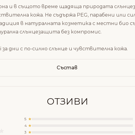
рна и в същото време щадяща природата слънцез
твителна кожа. Не съдържа PEG, парабени или си
традиция в натуралната козметика с местни био 
атурална слънцезащита без компромис.
i
за дни с по-силно слънце и чувствителна кожа.
Състав
ОТЗИВИ
5
4
3