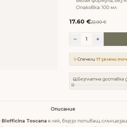
Веган формула, без
Опаковка: 100 мл
17.60 €
22.00 €
1
Спечели
17 зелени то
Безплатна доставка д
Описание
Biofficina Toscana
е лек, бързо попиващ слънцез