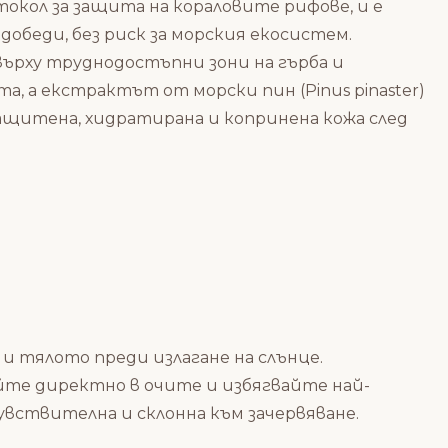
окол за защита на кораловите рифове, и е
добеди, без риск за морския екосистем.
 върху труднодостъпни зони на гърба и
 а екстрактът от морски пин (Pinus pinaster)
ащитена, хидратирана и копринена кожа след
и тялото преди излагане на слънце.
айте директно в очите и избягвайте най-
чувствителна и склонна към зачервяване.