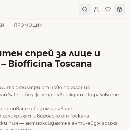
КИ
ПРОМОЦИИ
тен спрей за лице и
– Biofficina Toscana
ащита с филтри от ново поколение
an Safe — без филтри увреждащи кораловите
зо попиване и без омазняване
 хелихризум и вербаско от Тоскана
ски пин — антиоксидантна анти-ейдж грижа