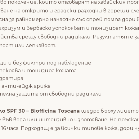
о поколение, които отговарят на хавайския прот
ване на открито и градски разходки в горещи сле
есна за равномерно нанасяне със спрей помпа дори
ризум и вербаско успокояват и тонизират кожата,
йства срещу свободни радикали. Резултатът е з
атост или лепкавост.
ци и без филтри под наблюдение
покоява и тонизира кожата
идратира
 анти-ейдж грижа
телна защита от свободни радикали
SPF 30 – Biofficina Toscana
щедро върху лицето 
не във вода или интензивно изпотяване. Не пръск
 16 часа. Подходящ е за всички типове кожа, дори 