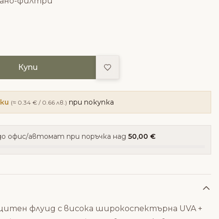
 нано-филтри
Добави в любими
Купи
чки
при покупка
(≈ 0.34 € / 0.66 лв.)
о офис/автомат при поръчка над
50,00 €
ащитен флуид с висока широкоспектърна UVA +