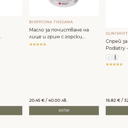
BIOFFICINA TOSCANA
Масло за почистване на
CLINISOO
лице и грим с горски
Спрей за 
плодове - Biofficina Toscana
Podiatry -
антибак
20.45
€
/ 40.00 лв.
16.82
€
/ 3
КУПИ