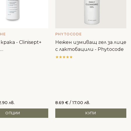
THE
PHYTOCODE
крака - Clinisept+
Нежен измиващ гел за лице
с лактобацили - Phytocode
териален
2.90 лв.
8.69
€
/ 17.00 лв.
ОПЦИИ
КУПИ